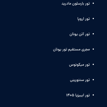
تور بارسلون مادرید
تور اروپا
تور آتن یونان
مجری مستقیم تور یونان
تور میکونوس
تور سنتورینی
تور ایبیزیا 1405