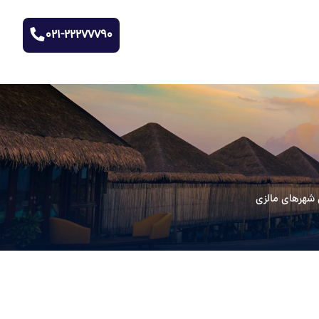
021-22277790
شهرهای مالزی