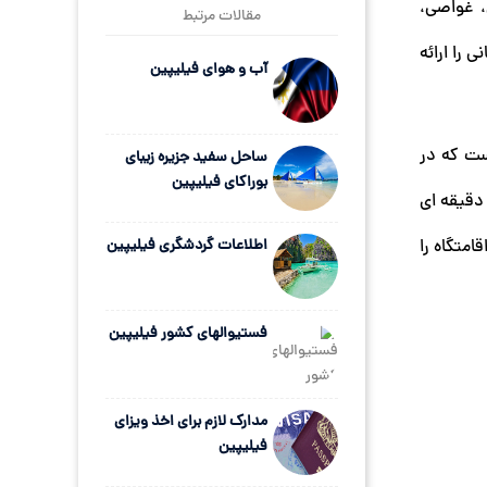
، غواصی،
مقالات مرتبط
 را ارائه
آب و هوای فیلیپین
ست که در
ساحل سفید جزیره زیبای
بوراکای فیلیپین
 اقامتگاه ارائه میشود. درجه حرارت در تمام طول سال تغییر آنچنانی ندارد، خشک ترین فصل از ژانویه تا مه است. با یک پرواز 45 دقیقه ای
 این اقامتگاه را
اطلاعات گردشگری فیلیپین
فستیوالهای کشور فیلیپین
مدارک لازم برای اخذ ویزای
فیلیپین