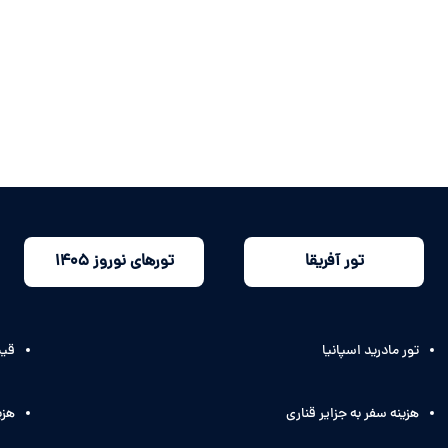
تور آفریقا
تورهای نوروز 1405
تور مادرید اسپانیا
قیم
هزینه سفر به جزایر قناری
هزی