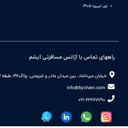
تور ایبیزیا 1405
راههای تماس با آژانس مسافرتی آیشم
خیابان میرداماد، بین میدان مادر و شریعتی، پلاک46، طبقه 2 شرقی
info@Aysham.com
021-22277790