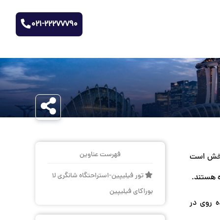
021-22277790
فهرست عناوین
 ، که استراحتگاهی آرامش بخش است
تور فیلیپین-استراحتگاه شانگری لا
ه هستند.
بوراکای فیلیپین
ه روی در