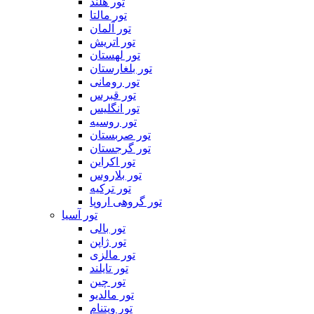
تور هلند
تور مالتا
تور آلمان
تور اتریش
تور لهستان
تور بلغارستان
تور رومانی
تور قبرس
تور انگلیس
تور روسیه
تور صربستان
تور گرجستان
تور اکراین
تور بلاروس
تور ترکیه
تور گروهی اروپا
تور آسیا
تور بالی
تور ژاپن
تور مالزی
تور تایلند
تور چین
تور مالدیو
تور ویتنام