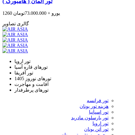
تور آلمان ( هامبورگ )
1260 یورو + 73.000.000تومان
گالری تصاویر
تور اروپا
تورهای قاره آسیا
تور آفریقا
تورهای نوروز 1405
اقامت و مهاجرت
تورهای پرطرفدار
تور فرانسه
هزینه تور یونان
تور اسپانیا
تور بارسلون مادرید
تور اروپا
تور آتن یونان
مجری مستقیم تور یونان