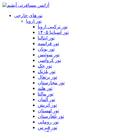
تورهای خارجی
تور اروپا
تور ترکیبی اروپا
تور اسپانیا ۱۴۰۵
تور ایتالیا
تور فرانسه
تور یونان
تور سوئیس
تور کرواسی
تور چک
تور بلژیک
تور پرتغال
تور مجارستان
تور هلند
تور مالتا
تور آلمان
تور اتریش
تور لهستان
تور بلغارستان
تور رومانی
تور قبرس