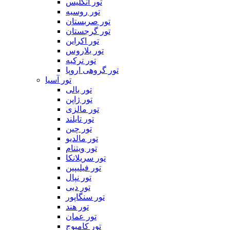
تور انگلیس
تور روسیه
تور صربستان
تور گرجستان
تور اکراین
تور بلاروس
تور ترکیه
تور گروهی اروپا
تور آسیا
تور بالی
تور ژاپن
تور مالزی
تور تایلند
تور چین
تور مالدیو
تور ویتنام
تور سریلانکا
تور فیلیپین
تور نپال
تور دبی
تور سنگاپور
تور هند
تور عمان
تور کامبوج