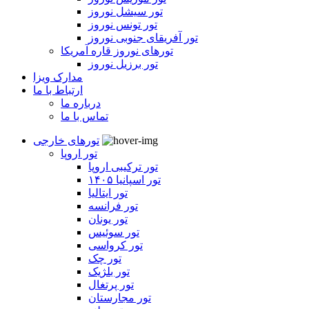
تور سیشل نوروز
تور تونس نوروز
تور آفریقای جنوبی نوروز
تورهای نوروز قاره آمریکا
تور برزیل نوروز
مدارک ویزا
ارتباط با ما
درباره ما
تماس با ما
تورهای خارجی
تور اروپا
تور ترکیبی اروپا
تور اسپانیا ۱۴۰۵
تور ایتالیا
تور فرانسه
تور یونان
تور سوئیس
تور کرواسی
تور چک
تور بلژیک
تور پرتغال
تور مجارستان