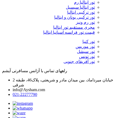
تور ایتالیا رم
تور ایتالیا سیسیل
تور ترکیبی ایتالیا
تور ترکیبی یونان و ایتالیا
تور رم ونیز
مجری مستقیم تور ایتالیا
قیمت تور فرانسه اسپانیا ایتالیا
تور کنیا
تور موریس
تور سیشل
تور تونس
تور آفریقای جنوبی
راههای تماس با آژانس مسافرتی آیشم
خیابان میرداماد، بین میدان مادر و شریعتی، پلاک46، طبقه 2
شرقی
info@Aysham.com
021-22277790