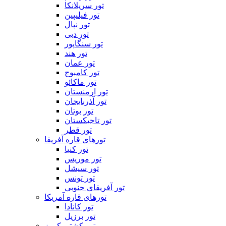
تور سریلانکا
تور فیلیپین
تور نپال
تور دبی
تور سنگاپور
تور هند
تور عمان
تور کامبوج
تور ماکائو
تور ارمنستان
تور آذربایجان
تور بوتان
تور تاجیکستان
تور قطر
تورهای قاره آفریقا
تور کنیا
تور موریس
تور سیشل
تور تونس
تور آفریقای جنوبی
تورهای قاره آمریکا
تور کانادا
تور برزیل
تور کشتی کروز