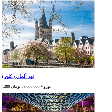
تور آلمان ( کلن )
1280 یورو + 69.000.000 تومان