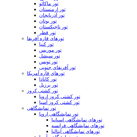
تور ماکائو
تور ارمنستان
تور آذربایجان
تور بوتان
تور تاجیکستان
تور قطر
تورهای قاره آفریقا
تور کنیا
تور موریس
تور سیشل
تور تونس
تور آفریقای جنوبی
تورهای قاره آمریکا
تور کانادا
تور برزیل
تور کشتی کروز
تور کشتی کروز اروپا
تور کشتی کروز آسیا
تور نمایشگاهی
تور نمایشگاهی اروپا
تورهای نمایشگاهی اسپانیا
تورهای نمایشگاهی فرانسه
تورهای نمایشگاهی ایتالیا