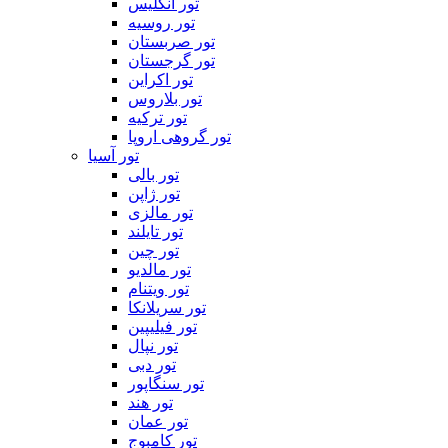
تور انگلیس
تور روسیه
تور صربستان
تور گرجستان
تور اکراین
تور بلاروس
تور ترکیه
تور گروهی اروپا
تور آسیا
تور بالی
تور ژاپن
تور مالزی
تور تایلند
تور چین
تور مالدیو
تور ویتنام
تور سریلانکا
تور فیلیپین
تور نپال
تور دبی
تور سنگاپور
تور هند
تور عمان
تور کامبوج