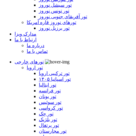
تور سیشل نوروز
تور تونس نوروز
تور آفریقای جنوبی نوروز
تورهای نوروز قاره آمریکا
تور برزیل نوروز
مدارک ویزا
ارتباط با ما
درباره ما
تماس با ما
تورهای خارجی
تور اروپا
تور ترکیبی اروپا
تور اسپانیا ۱۴۰۵
تور ایتالیا
تور فرانسه
تور یونان
تور سوئیس
تور کرواسی
تور چک
تور بلژیک
تور پرتغال
تور مجارستان