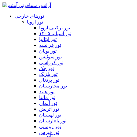
تورهای خارجی
تور اروپا
تور ترکیبی اروپا
تور اسپانیا ۱۴۰۵
تور ایتالیا
تور فرانسه
تور یونان
تور سوئیس
تور کرواسی
تور چک
تور بلژیک
تور پرتغال
تور مجارستان
تور هلند
تور مالتا
تور آلمان
تور اتریش
تور لهستان
تور بلغارستان
تور رومانی
تور قبرس