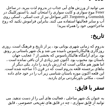
می توانید از ورزش های آبی جذاب در بدروم لذت ببرید. در ساحل
Fener موج سواری و کایت سواری را امتحان کنید. یا اسنورکلینگ در
Gumusluk و Turgutreis. اکثر سواحل نیز از جت اسکی ، اسکی روی
آب و سایر فعالیتها استفاده می کنند. بنابراین فراموش نکنید که روح
ماجراجویی خود را همراه ببرید!
تاریخ:
بدروم که زمانی شهری یونانی بود ، پر از تاریخ و فرهنگ است. روزی
روزگاری هالیکارناسوس نامیده می شد و یک شهر باستانی پر رونق
بود. برای آرامگاه هالیکارناسوس که بخشی از 7 عجایب جهان
باستان بود محبوب بود. اکنون چیز زیادی از آن باقی نمانده است ،
اما هنوز هم مکانی است که ارزش بازدید را دارد. یکی دیگر از
بناهای برجسته قلعه بدروم است که در قرن 15 ساخته شده است.
این قلعه اکنون موزه باستان شناسی زیر آب را در خود جای داده
است ، مکانی باورنکردنی برای بازدید.
سفر با قایق:
به عنوان یک شهر ساحلی ، فعالیت های آبی را از دست ندهید. می
توانید از قایق سواری - چه در قایق های تفریحی خصوصی ، قایق