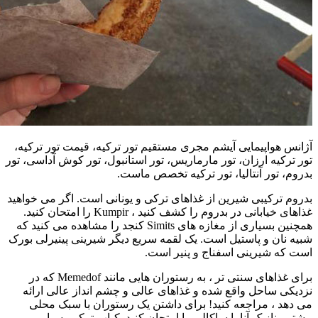
آژانس هواپیمایی آیشم مجری مستقیم تور ترکیه، قیمت تور ترکیه،
تور ترکیه ارزان، تور مارماریس، تور استانبول، تور کوش آداسی، تور
بدروم، تور آنتالیا، تور ترکیه تخصص ماست.
بدروم ترکیبی شیرین از غذاهای ترکی و یونانی است. اگر می خواهید
غذاهای خیابانی در بدروم را کشف کنید ، Kumpir را امتحان کنید.
همچنین بسیاری از مغازه های Simits کنجد را مشاهده می کنید که
شبیه نان و پاستیل است. یک لقمه سریع دیگر شیرینی پینیرلی بورک
است که شیرینی اسفناج و پنیر است.
برای غذاهای سنتی تر ، به رستوران هایی مانند Memedof که در
نزدیکی ساحل واقع شده و غذاهای عالی و چشم انداز عالی ارائه
می دهد ، مراجعه کنید! برای داشتن یک رستوران با سبک محلی
بیشتر ، نازیک آنا یا ساکالی را امتحان کنید. کباب ترکی بسیار