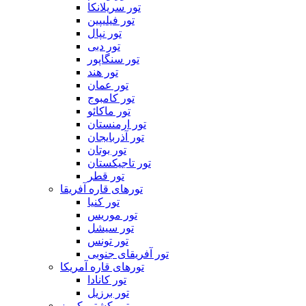
تور سریلانکا
تور فیلیپین
تور نپال
تور دبی
تور سنگاپور
تور هند
تور عمان
تور کامبوج
تور ماکائو
تور ارمنستان
تور آذربایجان
تور بوتان
تور تاجیکستان
تور قطر
تورهای قاره آفریقا
تور کنیا
تور موریس
تور سیشل
تور تونس
تور آفریقای جنوبی
تورهای قاره آمریکا
تور کانادا
تور برزیل
تور کشتی کروز