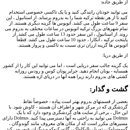
از طریق جاده:
می توانید خودتان رانندگی کنید و یا یک تاکسی خصوصی استخدام
کنید تا از هر نقطه ترکیه شما را به بدروم برساند. از استانبول ، این
سفر 9 ساعت طول می کشد. اتوبوس ها گزینه دیگری هستند. از
تمام شهرهای بزرگ ترکیه اتوبوس در ساعات مختلف به بدروم می
روند. از استانبول ، این سفر حدود 13 ساعت طول می کشد. از
پایتخت ترکیه ، آنکارا ، حدود 10 ساعت طول می کشد. قطعاً
اتوبوس ها گزینه ارزان تری نسبت به تاکسی و پرواز هستند.
از طریق دریا:
یک گزینه جالب سفر دریایی است ، اما می توانید این کار را از کشور
همسایه - یونان انجام دهید. جزایر یونان کوس و رودس روزانه
کشتی های بدروم دارند زیرا همه آنها در دریای اژه هستند.
گشت و گذار:
بعضی از قسمتهای بدروم بهتر است پیاده - خصوصاً نقاط
گردشگری که در مرکز شهر و اطراف آن هستند - کاوش شود. با
این حال ، برخی از سایت های گردشگری وجود دارد که با یک
Dolmus می توانید به راحتی به آنها دسترسی پیدا کنید. Dolmus دارای
مسیرهای مکرر است که از مکان های معروف مانند گوندوگان ،
گوموسلوک ، توربا ، یالیکاواک ، گلتورکبوکو و دیگران عبور می کند.