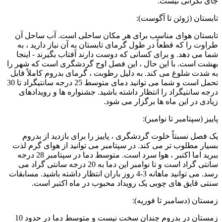
جای نگرانی نیست.
تابستان (ژوئن تا آگوست):
تابستان هوای مناسب برای هر مکان ساحلی است. آب ساحل آن
طراوت را که قطعاً در طول گرمای تابستان به آن نیاز دارید ، به
شما می دهد. و برای کسانی که دوست دارند آفتاب بگیرند - اینجا
بهشت است. با این حال ، این فصل اوج گردشگری است که شهر را
به شدت شلوغ می کند. به دلیل رطوبت ، گرمای بدروم کاملاً قابل
تحمل است و شما می توانید دمای متوسط 25 درجه سانتیگراد تا 30
درجه سانتیگراد را انتظار داشته باشید. جشنواره ها و رویدادهای
زیادی در این ماه ها برگزار می شود.
پاییز (سپتامبر تا نوامبر):
یک فصل نسبتاً خلوت گردشگری ، پاییز را برای بازدید از بدروم
بسیار مطلوب تر می کند. در سپتامبر می توانید از هوای گرم لذت
ببرید اما اکتبر ، هوا سرد است. متوسط دما در سپتامبر 28 درجه
سانتی گراد است و تا نوامبر این دما به 20 درجه سانتی گراد می
رسد. می توانید ماهانه 3-4 روز باران انتظار داشته باشید. مسابقات
سنتی قایق های چوبی یک رویداد محبوب در ماه اکتبر است.
زمستان (دسامبر تا فوریه):
زمستان در بدروم چندان سخت نیست و متوسط دما در حدود 10