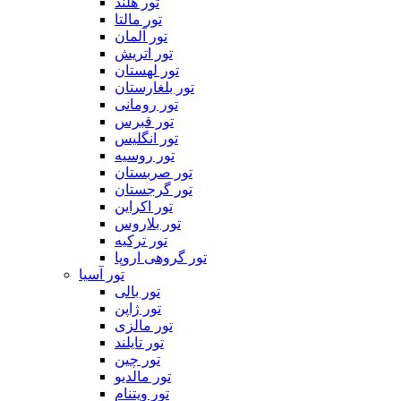
تور هلند
تور مالتا
تور آلمان
تور اتریش
تور لهستان
تور بلغارستان
تور رومانی
تور قبرس
تور انگلیس
تور روسیه
تور صربستان
تور گرجستان
تور اکراین
تور بلاروس
تور ترکیه
تور گروهی اروپا
تور آسیا
تور بالی
تور ژاپن
تور مالزی
تور تایلند
تور چین
تور مالدیو
تور ویتنام