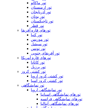
تور ماکائو
تور ارمنستان
تور آذربایجان
تور بوتان
تور تاجیکستان
تور قطر
تورهای قاره آفریقا
تور کنیا
تور موریس
تور سیشل
تور تونس
تور آفریقای جنوبی
تورهای قاره آمریکا
تور کانادا
تور برزیل
تور کشتی کروز
تور کشتی کروز اروپا
تور کشتی کروز آسیا
تور نمایشگاهی
تور نمایشگاهی اروپا
تورهای نمایشگاهی اسپانیا
تورهای نمایشگاهی فرانسه
تورهای نمایشگاهی ایتالیا