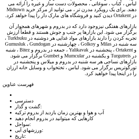
لباس ، کتاب ، سوغاتی ، محصولات دست ساز و غیره را ارائه می
دهند. برای یک رویکرد مدرن تر ، می توانید از مرکز خرید Midtown
در Ortakent دیدن کنید و فروشگاه های مارک دار را پیدا خواهد کرد.
بازارهای هفتگی نیزوجود دارد که در بدروم و شهرهای همجوار آن
برگزار می شود. این بازارها پر جنب و جوش هستند و قطعاً ارزش
تجربه کردن را دارند بازارهای مواد غذایی هر دوشنبه در Turkbuku ،
سه شنبه در Milas و Golkoy ، چهارشنبه در Gumusluk ، Gundogan
و Ortakent ، پنجشنبه در Yalikavak ، جمعه در بدروم و Bitez ، شنبه
در Turgutreis و یکشنبه در Mumcular و Gumbet برگزار می شود.
بازارهای نساجی هر سه شنبه در بدروم و میلاس و پنجشنبه در
تورگوتریس برگزار می شود. لباس ، تختخواب و وسایل خانه ارزان
را در اینجا پیدا خواهید کرد.
فهرست عناوین
دسترسی
گشت و گذار:
آب و هوا و بهترین زمان بازدید از بدروم ترکیه
کارهایی که میتوانید در بدروم انجام دهید
سواحل:
ورزشهای آبی:
تاریخ: