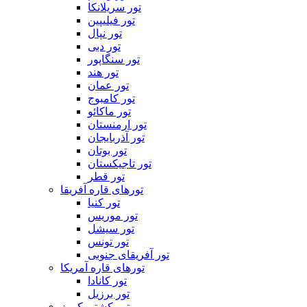
تور سریلانکا
تور فیلیپین
تور نپال
تور دبی
تور سنگاپور
تور هند
تور عمان
تور کامبوج
تور ماکائو
تور ارمنستان
تور آذربایجان
تور بوتان
تور تاجیکستان
تور قطر
تورهای قاره آفریقا
تور کنیا
تور موریس
تور سیشل
تور تونس
تور آفریقای جنوبی
تورهای قاره آمریکا
تور کانادا
تور برزیل
تور کشتی کروز