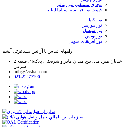
مجری مستقیم تور ایتالیا
قیمت تور فرانسه اسپانیا ایتالیا
تور کنیا
تور موریس
تور سیشل
تور تونس
تور آفریقای جنوبی
راههای تماس با آژانس مسافرتی آیشم
خیابان میرداماد، بین میدان مادر و شریعتی، پلاک46، طبقه 2
شرقی
info@Aysham.com
021-22277790