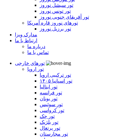
تور سیشل نوروز
تور تونس نوروز
تور آفریقای جنوبی نوروز
تورهای نوروز قاره آمریکا
تور برزیل نوروز
مدارک ویزا
ارتباط با ما
درباره ما
تماس با ما
تورهای خارجی
تور اروپا
تور ترکیبی اروپا
تور اسپانیا ۱۴۰۵
تور ایتالیا
تور فرانسه
تور یونان
تور سوئیس
تور کرواسی
تور چک
تور بلژیک
تور پرتغال
تور مجارستان