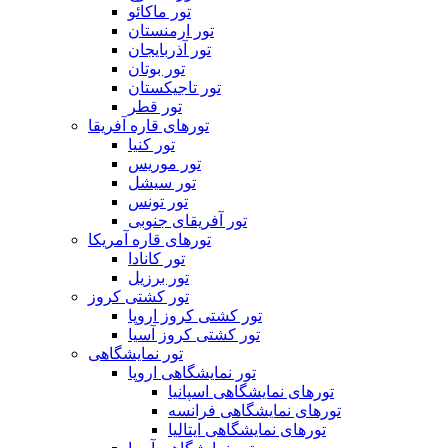
تور ماکائو
تور ارمنستان
تور آذربایجان
تور بوتان
تور تاجیکستان
تور قطر
تورهای قاره آفریقا
تور کنیا
تور موریس
تور سیشل
تور تونس
تور آفریقای جنوبی
تورهای قاره آمریکا
تور کانادا
تور برزیل
تور کشتی کروز
تور کشتی کروز اروپا
تور کشتی کروز آسیا
تور نمایشگاهی
تور نمایشگاهی اروپا
تورهای نمایشگاهی اسپانیا
تورهای نمایشگاهی فرانسه
تورهای نمایشگاهی ایتالیا