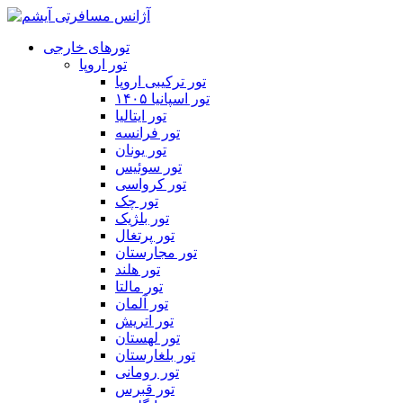
تورهای خارجی
تور اروپا
تور ترکیبی اروپا
تور اسپانیا ۱۴۰۵
تور ایتالیا
تور فرانسه
تور یونان
تور سوئیس
تور کرواسی
تور چک
تور بلژیک
تور پرتغال
تور مجارستان
تور هلند
تور مالتا
تور آلمان
تور اتریش
تور لهستان
تور بلغارستان
تور رومانی
تور قبرس