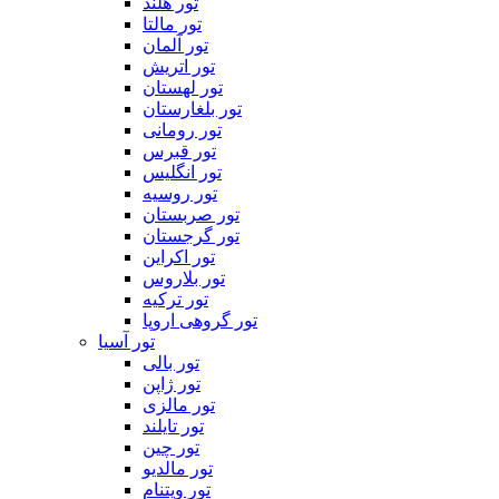
تور هلند
تور مالتا
تور آلمان
تور اتریش
تور لهستان
تور بلغارستان
تور رومانی
تور قبرس
تور انگلیس
تور روسیه
تور صربستان
تور گرجستان
تور اکراین
تور بلاروس
تور ترکیه
تور گروهی اروپا
تور آسیا
تور بالی
تور ژاپن
تور مالزی
تور تایلند
تور چین
تور مالدیو
تور ویتنام