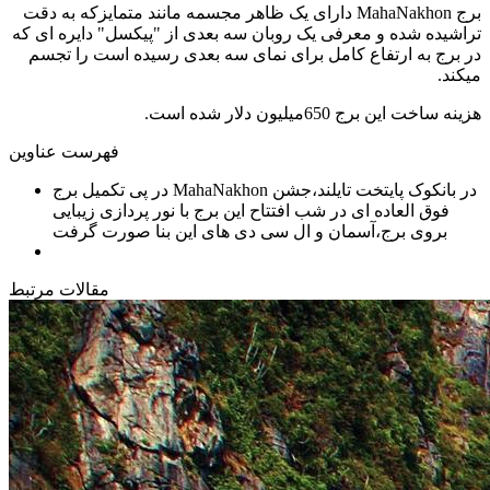
برج MahaNakhon دارای یک ظاهر مجسمه مانند متمایزکه به دقت
تراشیده شده و معرفی یک روبان سه بعدی از "پیکسل" دایره ای که
در برج به ارتفاع کامل برای نمای سه بعدی رسیده است را تجسم
میکند.
هزینه ساخت این برج 650میلیون دلار شده است.
فهرست عناوین
در پی تکمیل برج MahaNakhon در بانکوک پایتخت تایلند،جشن
فوق العاده ای در شب افتتاح این برج با نور پردازی زیبایی
بروی برج،آسمان و ال سی دی های این بنا صورت گرفت
مقالات مرتبط