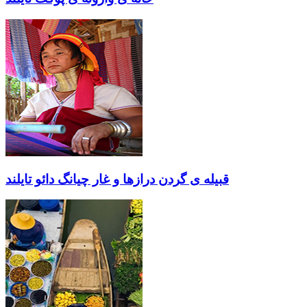
قبیله ی گردن درازها و غار چیانگ دائو تایلند