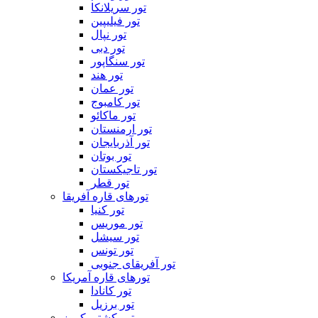
تور سریلانکا
تور فیلیپین
تور نپال
تور دبی
تور سنگاپور
تور هند
تور عمان
تور کامبوج
تور ماکائو
تور ارمنستان
تور آذربایجان
تور بوتان
تور تاجیکستان
تور قطر
تورهای قاره آفریقا
تور کنیا
تور موریس
تور سیشل
تور تونس
تور آفریقای جنوبی
تورهای قاره آمریکا
تور کانادا
تور برزیل
تور کشتی کروز