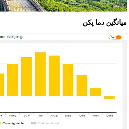
میانگین دما پکن