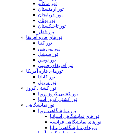
تور ماکائو
تور ارمنستان
تور آذربایجان
تور بوتان
تور تاجیکستان
تور قطر
تورهای قاره آفریقا
تور کنیا
تور موریس
تور سیشل
تور تونس
تور آفریقای جنوبی
تورهای قاره آمریکا
تور کانادا
تور برزیل
تور کشتی کروز
تور کشتی کروز اروپا
تور کشتی کروز آسیا
تور نمایشگاهی
تور نمایشگاهی اروپا
تورهای نمایشگاهی اسپانیا
تورهای نمایشگاهی فرانسه
تورهای نمایشگاهی ایتالیا