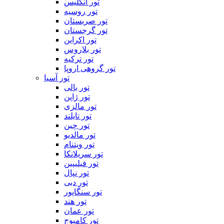
تور انگلیس
تور روسیه
تور صربستان
تور گرجستان
تور اکراین
تور بلاروس
تور ترکیه
تور گروهی اروپا
تور آسیا
تور بالی
تور ژاپن
تور مالزی
تور تایلند
تور چین
تور مالدیو
تور ویتنام
تور سریلانکا
تور فیلیپین
تور نپال
تور دبی
تور سنگاپور
تور هند
تور عمان
تور کامبوج