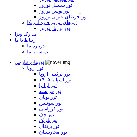
تور سیشل نوروز
تور تونس نوروز
تور آفریقای جنوبی نوروز
تورهای نوروز قاره آمریکا
تور برزیل نوروز
مدارک ویزا
ارتباط با ما
درباره ما
تماس با ما
تورهای خارجی
تور اروپا
تور ترکیبی اروپا
تور اسپانیا ۱۴۰۵
تور ایتالیا
تور فرانسه
تور یونان
تور سوئیس
تور کرواسی
تور چک
تور بلژیک
تور پرتغال
تور مجارستان