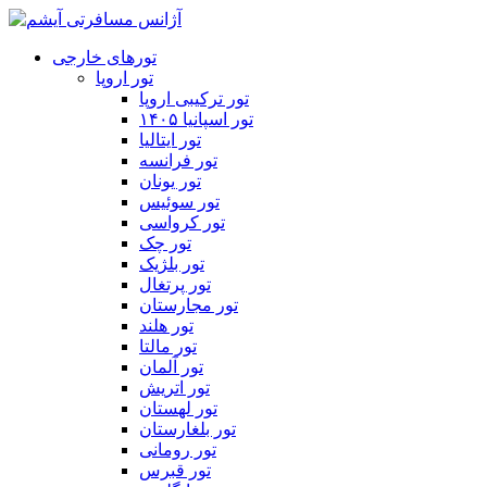
تورهای خارجی
تور اروپا
تور ترکیبی اروپا
تور اسپانیا ۱۴۰۵
تور ایتالیا
تور فرانسه
تور یونان
تور سوئیس
تور کرواسی
تور چک
تور بلژیک
تور پرتغال
تور مجارستان
تور هلند
تور مالتا
تور آلمان
تور اتریش
تور لهستان
تور بلغارستان
تور رومانی
تور قبرس