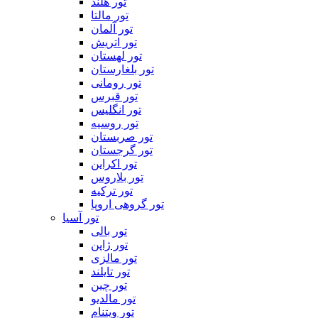
تور هلند
تور مالتا
تور آلمان
تور اتریش
تور لهستان
تور بلغارستان
تور رومانی
تور قبرس
تور انگلیس
تور روسیه
تور صربستان
تور گرجستان
تور اکراین
تور بلاروس
تور ترکیه
تور گروهی اروپا
تور آسیا
تور بالی
تور ژاپن
تور مالزی
تور تایلند
تور چین
تور مالدیو
تور ویتنام