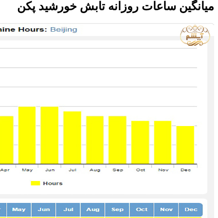
میانگین ساعات روزانه تابش خورشید پکن