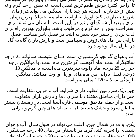
تا اواخر اکتبر) خوش طعم ترین فصل است، نه بیش از حد گرم و نه
بیش از حد بارانی است، هر چند باران سنگین می تواند هر زمان
شروع به باریدن کند. آوریل تا اواسط ماه مه احتمالا بهترین زمان
برای بازدید از شانگهای و نیز در پاییز است. تابستان می تواند برای
استراحت بیش از حد گرم و مرطوب باشد، بنابراین بهترین راه برای
لذت بردن از سفر خود سفر به اینجا در فصل پاییز میباشد. فصل
بارانی بین ماه های ژوئن و سپتامبر است و بارش باران گاه به گاه
در طول سال وجود دارد.
آب و هوای گوانجو گرمسیری است. دمای متوسط سالیانه 22 درجه
سانتیگراد است. ماه آگوست گرمترین ماه است، با میانگین درجه
حرارت 28 درجه. ماه ژانویه سردترین ماه است، با میانگین 13
درجه. فصل بارانی بین ماه های آوریل و اوت میباشد. میانگین
بارندگی سالانه 1720 میلی متر است.
چین، یک سرزمین عظیم دارای شرایط آب و هوایی متفاوت است.
چین دارای مناطق مختلف با میزان دما و بارش باران متفاوت
است،و از جمله مناطق موسمی قاره آسیا است. در زمستان بیشتر
مناطق سرد و خشک هستند، اما تابستان های چین گرم و بارانی
است.
پکن، واقع در شمال چین، اغلب می تواند در طول سال، آب و هوای
شدیدی را تجربه کند، گرما در تابستان در دمای 40 درجه سانتیگراد
(104 درجه فارنهایت) و در زمستان دما به 20 درجه سانتیگراد (-4