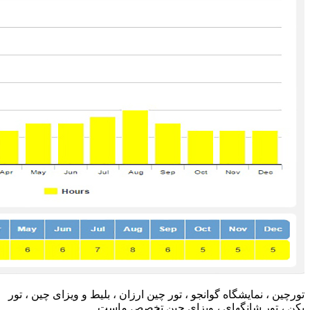
تورچین ، نمایشگاه گوانجو ، تور چین ارزان ، بلیط و ویزای چین ، تور
پکن ، تور شانگهای ، ویزای چین تخصص ماست.