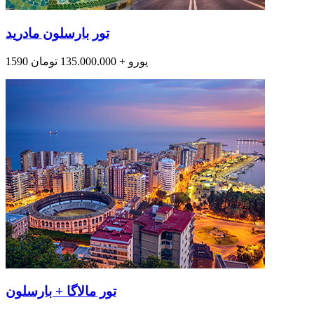
تور بارسلون مادرید
1590 یورو + 135.000.000 تومان
تور مالاگا + بارسلون