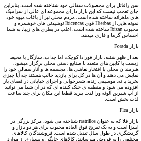
سن رافائل برای محصولات سفالی خود شناخته شده است، بنابراین
جای تعجب نیست که این بازار دارای مجموعه ای عالی از سرامیک
های ماهرانه ساخته شده است. مردم محلی نیز از باغات میوه خود
نمونه هایی از Hierbas قوی Ibicencas نوشیدنی های خوشمزه و
محبوب Ibizan ساخته شده است، اغلب در بطری های زیبا، به شما
احساس گرما و فازی میدهد.
بازار Forada
بعد از ظهر شنبه، بازار فورادا کوچک، اما جذاب، سازگار با محیط
زیست با کابین های متعدد با صنایع دستی محلی برگزار میشود.
هنرمندان محلی با افتخار نقاشی ها، مجسمه ها و آثار سفالی خود را
نمایش می دهند و آن ها در کل برای بازدید جالب هستند چه آیا چیزی
بخرید یا نه. موسیقی زنده، شعرخوانی و اجرای خیابانی در فضای باز
افزوده می شود و منطقه ی خنک کننده ای که در آن شما می توانید
از آب شیرین آلوئه ورا لذت ببرید قطعا این مکان برای چند ساعت
لذت بخش است.
بازار Flea
بازار فلا که به عنوان rastrillos شناخته می شود، مرکز بزرگی در
ایبیزا است و به یک تفریح فوق العاده محبوب برای هر دو بازار و
گردشگری در طول سال تبدیل شده است. فروشندگان کالاهای
مختلفی را به فروش میرسانند، کالاهای خانگی و بسیاری از موارد