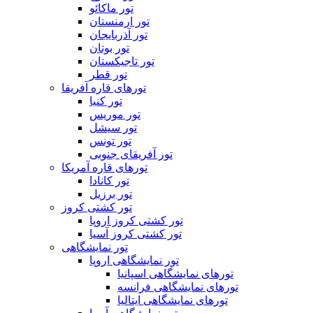
تور ماکائو
تور ارمنستان
تور آذربایجان
تور بوتان
تور تاجیکستان
تور قطر
تورهای قاره آفریقا
تور کنیا
تور موریس
تور سیشل
تور تونس
تور آفریقای جنوبی
تورهای قاره آمریکا
تور کانادا
تور برزیل
تور کشتی کروز
تور کشتی کروز اروپا
تور کشتی کروز آسیا
تور نمایشگاهی
تور نمایشگاهی اروپا
تورهای نمایشگاهی اسپانیا
تورهای نمایشگاهی فرانسه
تورهای نمایشگاهی ایتالیا