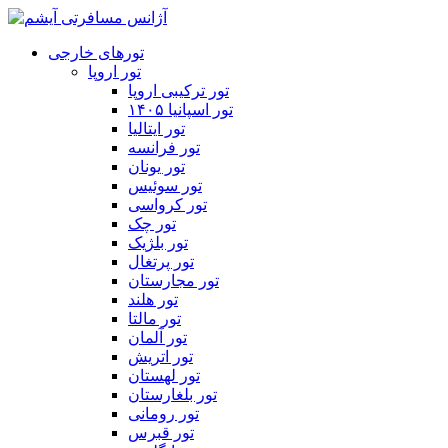
تورهای خارجی
تور اروپا
تور ترکیبی اروپا
تور اسپانیا ۱۴۰۵
تور ایتالیا
تور فرانسه
تور یونان
تور سوئیس
تور کرواسی
تور چک
تور بلژیک
تور پرتغال
تور مجارستان
تور هلند
تور مالتا
تور آلمان
تور اتریش
تور لهستان
تور بلغارستان
تور رومانی
تور قبرس