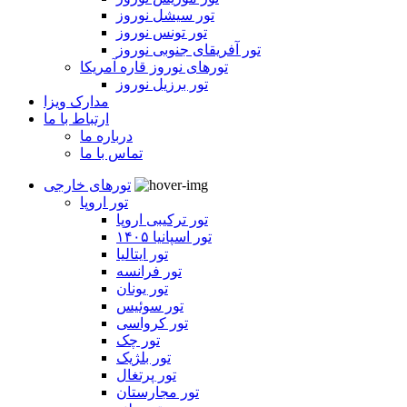
تور سیشل نوروز
تور تونس نوروز
تور آفریقای جنوبی نوروز
تورهای نوروز قاره آمریکا
تور برزیل نوروز
مدارک ویزا
ارتباط با ما
درباره ما
تماس با ما
تورهای خارجی
تور اروپا
تور ترکیبی اروپا
تور اسپانیا ۱۴۰۵
تور ایتالیا
تور فرانسه
تور یونان
تور سوئیس
تور کرواسی
تور چک
تور بلژیک
تور پرتغال
تور مجارستان