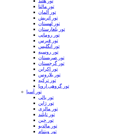
تور هلند
تور مالتا
تور آلمان
تور اتریش
تور لهستان
تور بلغارستان
تور رومانی
تور قبرس
تور انگلیس
تور روسیه
تور صربستان
تور گرجستان
تور اکراین
تور بلاروس
تور ترکیه
تور گروهی اروپا
تور آسیا
تور بالی
تور ژاپن
تور مالزی
تور تایلند
تور چین
تور مالدیو
تور ویتنام