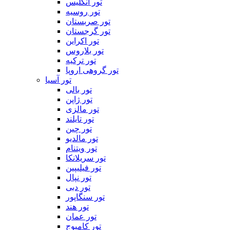
تور انگلیس
تور روسیه
تور صربستان
تور گرجستان
تور اکراین
تور بلاروس
تور ترکیه
تور گروهی اروپا
تور آسیا
تور بالی
تور ژاپن
تور مالزی
تور تایلند
تور چین
تور مالدیو
تور ویتنام
تور سریلانکا
تور فیلیپین
تور نپال
تور دبی
تور سنگاپور
تور هند
تور عمان
تور کامبوج