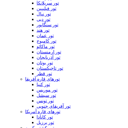
تور سریلانکا
تور فیلیپین
تور نپال
تور دبی
تور سنگاپور
تور هند
تور عمان
تور کامبوج
تور ماکائو
تور ارمنستان
تور آذربایجان
تور بوتان
تور تاجیکستان
تور قطر
تورهای قاره آفریقا
تور کنیا
تور موریس
تور سیشل
تور تونس
تور آفریقای جنوبی
تورهای قاره آمریکا
تور کانادا
تور برزیل
تور کشتی کروز