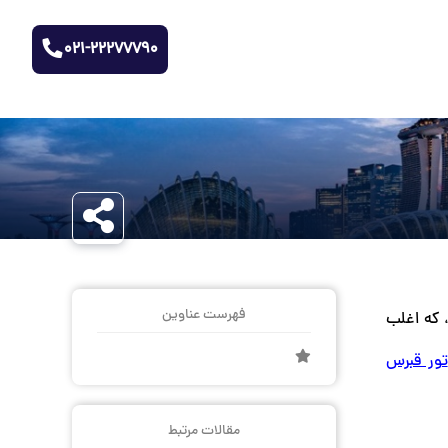
021-22277790
فهرست عناوین
ا، که اغلب
تور قبرس
مقالات مرتبط