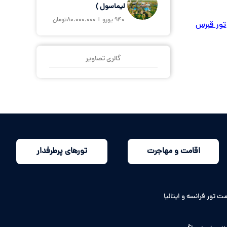
لیماسول )
940 یورو + 80.000.000تومان
تور قبرس
گالری تصاویر
اقامت و مهاجرت
تورهای پرطرفدار
ت تور فرانسه و ایتالیا