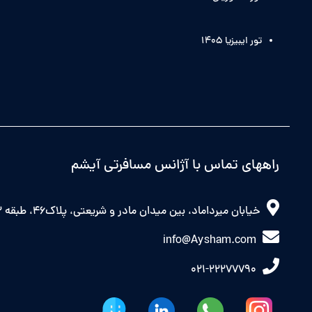
تور ایبیزیا 1405
راههای تماس با آژانس مسافرتی آیشم
خیابان میرداماد، بین میدان مادر و شریعتی، پلاک46، طبقه 2 شرقی
info@Aysham.com
021-22277790