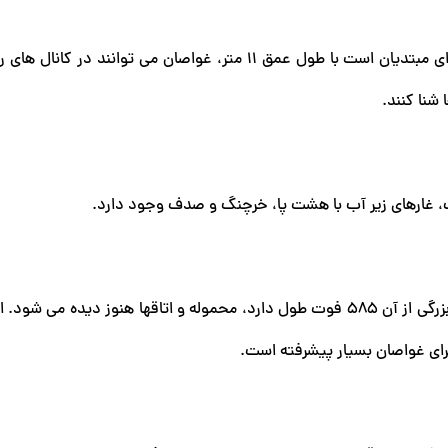
در جنوب شرقی پافوس، White River یک سایت ایده آل برای مبتدیان است با طول عمق 11 متر، غواصان می توانند
شنا کنند.
نگ، غارهای زیر آب با هشت پا، خرچنگ و صدف وجود دارد.
RS Zenobia در ژوئن 1980 در خارج از بندر غرق شد. بخش بزرگی از آن 585 فوت طول دارد، محموله و اتاقها هنوز دیده
رای غواصان بسیار پیشرفته است.