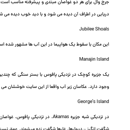
دریایی در اطراف آن دیده می شود و با دید خوب دیده می ش
Jubilee Shoals
این مکان با سقوط یک هواپیما در این آب ها مشهور شده است. در اینج
Manajin Island
یک جزیره کوچک در نزدیکی پافوس با بستر سنگی که چندین م
وجود دارد. عکاسان زیر آب واقعا از این سایت خوششان می آ
George’s Island
در نزدیکی شبه جزیره Akamas، در ن
شگفت انگیز – دیوارها، غارها شگفت زده میشوند. عمق نسبتا کم تا 30 فوت آن را برای مبتدیان محبوب 