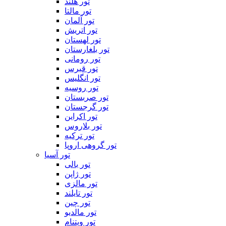
تور هلند
تور مالتا
تور آلمان
تور اتریش
تور لهستان
تور بلغارستان
تور رومانی
تور قبرس
تور انگلیس
تور روسیه
تور صربستان
تور گرجستان
تور اکراین
تور بلاروس
تور ترکیه
تور گروهی اروپا
تور آسیا
تور بالی
تور ژاپن
تور مالزی
تور تایلند
تور چین
تور مالدیو
تور ویتنام