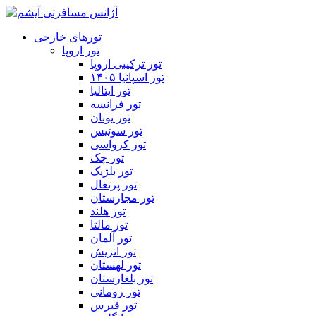
تورهای خارجی
تور اروپا
تور ترکیبی اروپا
تور اسپانیا ۱۴۰۵
تور ایتالیا
تور فرانسه
تور یونان
تور سوئیس
تور کرواسی
تور چک
تور بلژیک
تور پرتغال
تور مجارستان
تور هلند
تور مالتا
تور آلمان
تور اتریش
تور لهستان
تور بلغارستان
تور رومانی
تور قبرس