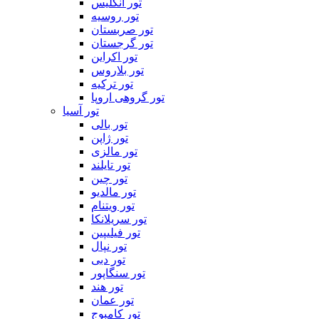
تور انگلیس
تور روسیه
تور صربستان
تور گرجستان
تور اکراین
تور بلاروس
تور ترکیه
تور گروهی اروپا
تور آسیا
تور بالی
تور ژاپن
تور مالزی
تور تایلند
تور چین
تور مالدیو
تور ویتنام
تور سریلانکا
تور فیلیپین
تور نپال
تور دبی
تور سنگاپور
تور هند
تور عمان
تور کامبوج