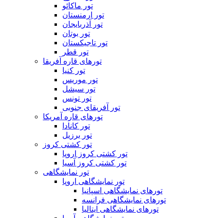
تور ماکائو
تور ارمنستان
تور آذربایجان
تور بوتان
تور تاجیکستان
تور قطر
تورهای قاره آفریقا
تور کنیا
تور موریس
تور سیشل
تور تونس
تور آفریقای جنوبی
تورهای قاره آمریکا
تور کانادا
تور برزیل
تور کشتی کروز
تور کشتی کروز اروپا
تور کشتی کروز آسیا
تور نمایشگاهی
تور نمایشگاهی اروپا
تورهای نمایشگاهی اسپانیا
تورهای نمایشگاهی فرانسه
تورهای نمایشگاهی ایتالیا