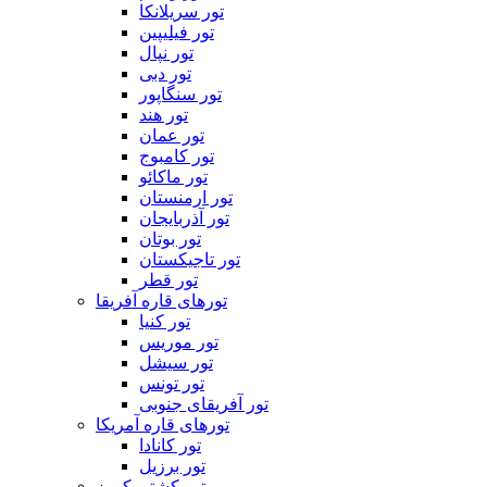
تور سریلانکا
تور فیلیپین
تور نپال
تور دبی
تور سنگاپور
تور هند
تور عمان
تور کامبوج
تور ماکائو
تور ارمنستان
تور آذربایجان
تور بوتان
تور تاجیکستان
تور قطر
تورهای قاره آفریقا
تور کنیا
تور موریس
تور سیشل
تور تونس
تور آفریقای جنوبی
تورهای قاره آمریکا
تور کانادا
تور برزیل
تور کشتی کروز