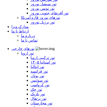
تور سیشل نوروز
تور تونس نوروز
تور آفریقای جنوبی نوروز
تورهای نوروز قاره آمریکا
تور برزیل نوروز
مدارک ویزا
ارتباط با ما
درباره ما
تماس با ما
تورهای خارجی
تور اروپا
تور ترکیبی اروپا
تور اسپانیا ۱۴۰۵
تور ایتالیا
تور فرانسه
تور یونان
تور سوئیس
تور کرواسی
تور چک
تور بلژیک
تور پرتغال
تور مجارستان