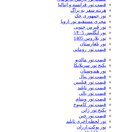
قیمت تور فرانسه و ایتالیا
هزینه سفر به پراگ
تور جمهوری چک
مجری مستقیم تور اروپا
تور قبرس جنوبی
تور انگلیس ۱۴۰5
تور بلاروس 1405
تور بلغارستان
قیمت تور رومانی
قیمت تور مالدیو
پکیج تور سریلانکا
تور هندوستان
قیمت تور نپال
قیمت تور فیلیپین
قیمت تور تایلند
قیمت تور بالی
قیمت تور ویتنام
قیمت تور کامبوج
پکیج تور ژاپن
قیمت تور چین
تور لحظه آخری تایلند
تور پوکت ارزان