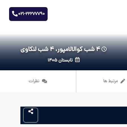
021-22277790
4 شب کوالالامپور، 4 شب لنکاوی
تابستان 1405
مرتبط ها
نظرات