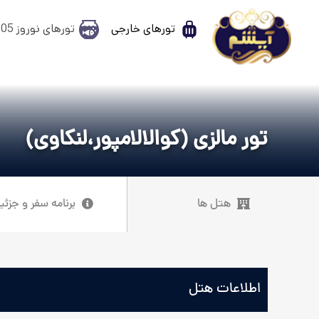
تورهای خارجی
تورهای نوروز 1405
تور مالزی (کوالالامپور،لنکاوی)
هتل ها
برنامه سفر و جزئی
اطلاعات هتل