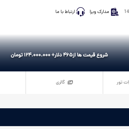
مدارک ویزا
ارتباط با ما
شروع قیمت ها از
465 دلار+ 124.000.000 تومان
ات تور
گالری