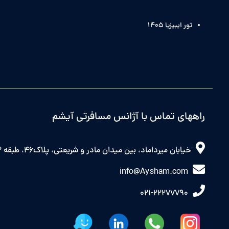
تور ایبیزیا 1405
راههای تماس با آژانس مسافرتی آیشم
خیابان میرداماد، بین میدان مادر و شریعتی، پلاک46، طبقه 2 شرقی
info@Aysham.com
021-22277790