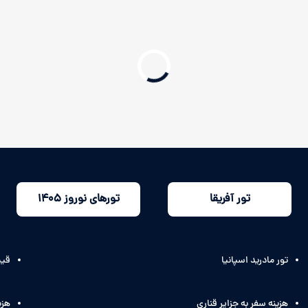
تور آفریقا
تورهای نوروز 1405
تور مادرید اسپانیا
قیم
هزینه سفر به جزایر قناری
هزی