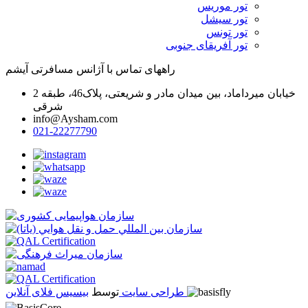
تور موریس
تور سیشل
تور تونس
تور آفریقای جنوبی
راههای تماس با آژانس مسافرتی آیشم
خیابان میرداماد، بین میدان مادر و شریعتی، پلاک46، طبقه 2
شرقی
info@Aysham.com
021-22277790
بیسیس فلای آنلاین
طراحی سایت
توسط