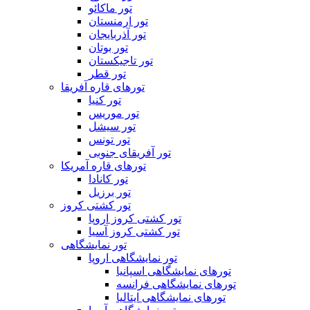
تور ماکائو
تور ارمنستان
تور آذربایجان
تور بوتان
تور تاجیکستان
تور قطر
تورهای قاره آفریقا
تور کنیا
تور موریس
تور سیشل
تور تونس
تور آفریقای جنوبی
تورهای قاره آمریکا
تور کانادا
تور برزیل
تور کشتی کروز
تور کشتی کروز اروپا
تور کشتی کروز آسیا
تور نمایشگاهی
تور نمایشگاهی اروپا
تورهای نمایشگاهی اسپانیا
تورهای نمایشگاهی فرانسه
تورهای نمایشگاهی ایتالیا