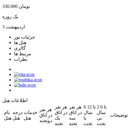
330.000 تومان
یک روزه
3 اردیبهشت
جزئیات تور
هتل ها
گالری
مرتبط ها
نظرات
اطلاعات هتل
2 تا 6
6 تا 12
هر نفر
هر نفر
هر نفر
سال
سال
در اتاق
در اتاق
خدمات
درجه
نام
توضیحات
در اتاق
بی
با
سه
یک
هتل
هتل
هتل
دوتخته
تخت
تخت
تخته
تخته