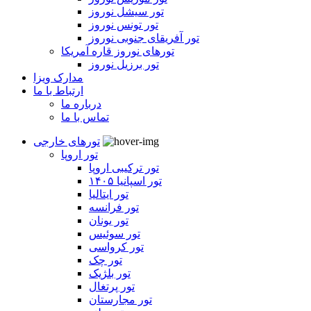
تور سیشل نوروز
تور تونس نوروز
تور آفریقای جنوبی نوروز
تورهای نوروز قاره آمریکا
تور برزیل نوروز
مدارک ویزا
ارتباط با ما
درباره ما
تماس با ما
تورهای خارجی
تور اروپا
تور ترکیبی اروپا
تور اسپانیا ۱۴۰۵
تور ایتالیا
تور فرانسه
تور یونان
تور سوئیس
تور کرواسی
تور چک
تور بلژیک
تور پرتغال
تور مجارستان