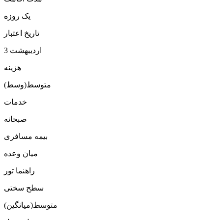
یک روزه
تاریخ اعتبار
3 اردیبهشت
هزینه
متوسط(وسط)
خدمات
صبحانه
بیمه مسافری
میان وعده
راهنما تور
سطح سختی
متوسط(میانگین)