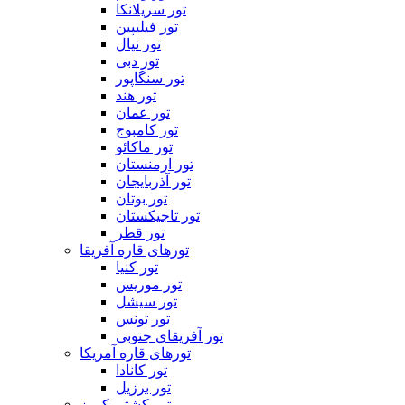
تور سریلانکا
تور فیلیپین
تور نپال
تور دبی
تور سنگاپور
تور هند
تور عمان
تور کامبوج
تور ماکائو
تور ارمنستان
تور آذربایجان
تور بوتان
تور تاجیکستان
تور قطر
تورهای قاره آفریقا
تور کنیا
تور موریس
تور سیشل
تور تونس
تور آفریقای جنوبی
تورهای قاره آمریکا
تور کانادا
تور برزیل
تور کشتی کروز