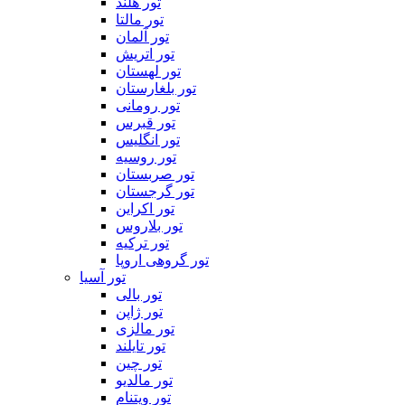
تور هلند
تور مالتا
تور آلمان
تور اتریش
تور لهستان
تور بلغارستان
تور رومانی
تور قبرس
تور انگلیس
تور روسیه
تور صربستان
تور گرجستان
تور اکراین
تور بلاروس
تور ترکیه
تور گروهی اروپا
تور آسیا
تور بالی
تور ژاپن
تور مالزی
تور تایلند
تور چین
تور مالدیو
تور ویتنام