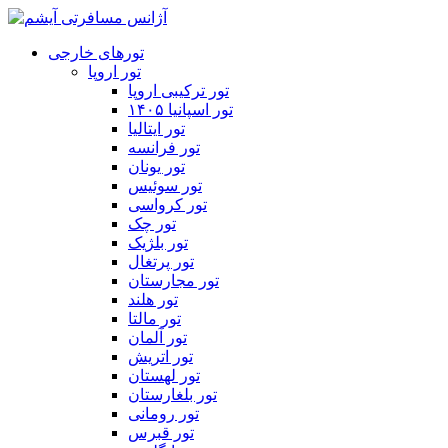
تورهای خارجی
تور اروپا
تور ترکیبی اروپا
تور اسپانیا ۱۴۰۵
تور ایتالیا
تور فرانسه
تور یونان
تور سوئیس
تور کرواسی
تور چک
تور بلژیک
تور پرتغال
تور مجارستان
تور هلند
تور مالتا
تور آلمان
تور اتریش
تور لهستان
تور بلغارستان
تور رومانی
تور قبرس