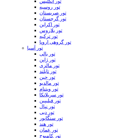
تور انگلیس
تور روسیه
تور صربستان
تور گرجستان
تور اکراین
تور بلاروس
تور ترکیه
تور گروهی اروپا
تور آسیا
تور بالی
تور ژاپن
تور مالزی
تور تایلند
تور چین
تور مالدیو
تور ویتنام
تور سریلانکا
تور فیلیپین
تور نپال
تور دبی
تور سنگاپور
تور هند
تور عمان
تور کامبوج