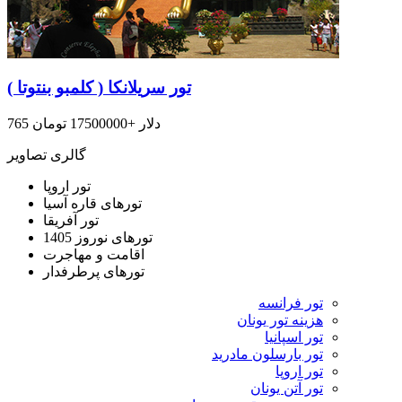
تور سریلانکا ( کلمبو بنتوتا )
765 دلار +17500000 تومان
گالری تصاویر
تور اروپا
تورهای قاره آسیا
تور آفریقا
تورهای نوروز 1405
اقامت و مهاجرت
تورهای پرطرفدار
تور فرانسه
هزینه تور یونان
تور اسپانیا
تور بارسلون مادرید
تور اروپا
تور آتن یونان