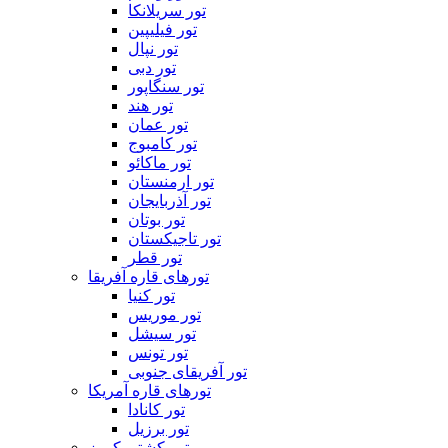
تور سریلانکا
تور فیلیپین
تور نپال
تور دبی
تور سنگاپور
تور هند
تور عمان
تور کامبوج
تور ماکائو
تور ارمنستان
تور آذربایجان
تور بوتان
تور تاجیکستان
تور قطر
تورهای قاره آفریقا
تور کنیا
تور موریس
تور سیشل
تور تونس
تور آفریقای جنوبی
تورهای قاره آمریکا
تور کانادا
تور برزیل
تور کشتی کروز