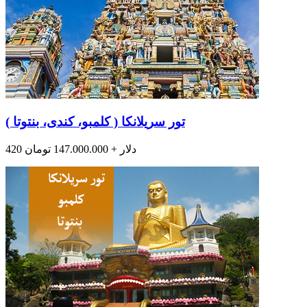
تور سریلانکا ( کلمبو، کندی، بنتوتا )
420 دلار + 147.000.000 تومان