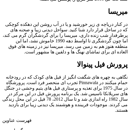
میریسا
در کنار دریاچه ی زیر خورشید و یا در آب روشن این دهکده کوچکی
که در ساحل قرار دارد شنا کنید. سواحل دیدنی زیبا و صحنه های
پرطرفدار شب زنده داری، میریسا را برای گردشگران گرم می کند،
اما چون گردشگری تا اواسط دهه 1990 خاموش نشد، اما این
منطقه هنوز هم به زمین می رسد. میریسا نیز در زمینه های فوق
العاده ای برای تماشای نهنگ ها و دلفین ها مشهور است.
پرورش فیل پینوالا
نگاهی به چهره های شگفت انگیز از فیل های کودک که در رودخانه
حمام میکنند در Pinnawala تجرب ای منحصر فرد است. پرورشگاه
در سال 1975 برای تغذیه و پرستاری فیل های یتیم وحشی در جنگل
های سریلانکا تاسیس شد. یک برنامه پرورش فیل در این مرکز در
سال 1982 راه اندازی شد و تا سال 2012، 78 فیل در این محل زندگی
می کردند. موجودات فریبنده و هوشمند یک دیدنی زیبا برای بازدید
هستند.
فهرست عناوین