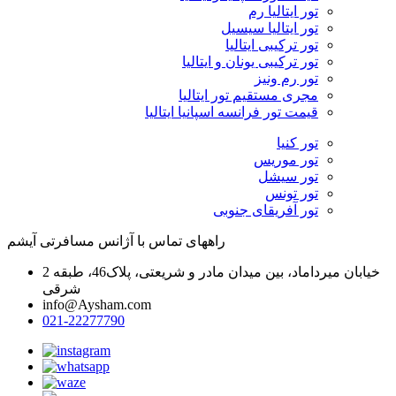
تور ایتالیا رم
تور ایتالیا سیسیل
تور ترکیبی ایتالیا
تور ترکیبی یونان و ایتالیا
تور رم ونیز
مجری مستقیم تور ایتالیا
قیمت تور فرانسه اسپانیا ایتالیا
تور کنیا
تور موریس
تور سیشل
تور تونس
تور آفریقای جنوبی
راههای تماس با آژانس مسافرتی آیشم
خیابان میرداماد، بین میدان مادر و شریعتی، پلاک46، طبقه 2
شرقی
info@Aysham.com
021-22277790