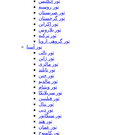
تور انگلیس
تور روسیه
تور صربستان
تور گرجستان
تور اکراین
تور بلاروس
تور ترکیه
تور گروهی اروپا
تور آسیا
تور بالی
تور ژاپن
تور مالزی
تور تایلند
تور چین
تور مالدیو
تور ویتنام
تور سریلانکا
تور فیلیپین
تور نپال
تور دبی
تور سنگاپور
تور هند
تور عمان
تور کامبوج