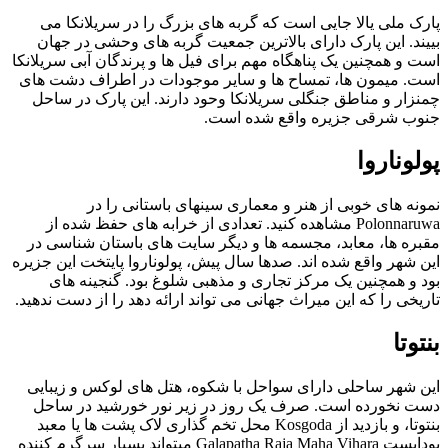
پارک ملی یالا جایی است که گربه های بزرگ را در سریلانکا می
بییند. این پارک دارای بالاترین جمعیت گربه های وحشی در جهان
است و همچنین یک پناهگاه مهم برای فیل ها و پرندگان آبی سریلانکا
است. میمون ها، تمساح ها و سایر موجودات در اطراف دشت های
چمنزار و مناطق جنگلی سریلانکا وحود دارند. این پارک در ساحل
جنوب شرقی جزیره واقع شده است.
پولوناروا
نمونه های خوبی از هنر و معماری سینهای باستانی را در
Polonnaruwa مشاهده کنید. تعدادی از خرابه های حفظ شده از
مقبره ها، معابد، مجسمه ها و دیگر سایت های باستان شناسی در
این شهر واقع شده اند. صدها سال پیش، پولوناروا پایتخت این جزیره
بود و همچنین یک مرکز تجاری و مذهبی شلوغ بود. گنجینه های
تاریخی را که این میراث جهانی می تواند ارائه دهد را از دست ندهید.
بنتوتا
این شهر ساحلی دارای سواحل با شکوه، هتل های لوکس و زیبایی
دست نخورده است. صرف یک روز در زیر نور خورشید در ساحل
بنتوتا، و بازدید از Kosgoda محل تخم گذاری لاک پشت ها یا معبد
بوداپست Galapatha Raja Maha Vihara میتواند بسیار سرگرم کننده