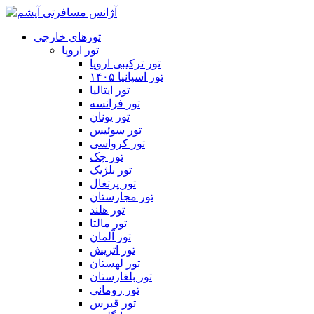
تورهای خارجی
تور اروپا
تور ترکیبی اروپا
تور اسپانیا ۱۴۰۵
تور ایتالیا
تور فرانسه
تور یونان
تور سوئیس
تور کرواسی
تور چک
تور بلژیک
تور پرتغال
تور مجارستان
تور هلند
تور مالتا
تور آلمان
تور اتریش
تور لهستان
تور بلغارستان
تور رومانی
تور قبرس