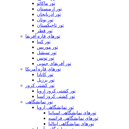
تور ماکائو
تور ارمنستان
تور آذربایجان
تور بوتان
تور تاجیکستان
تور قطر
تورهای قاره آفریقا
تور کنیا
تور موریس
تور سیشل
تور تونس
تور آفریقای جنوبی
تورهای قاره آمریکا
تور کانادا
تور برزیل
تور کشتی کروز
تور کشتی کروز اروپا
تور کشتی کروز آسیا
تور نمایشگاهی
تور نمایشگاهی اروپا
تورهای نمایشگاهی اسپانیا
تورهای نمایشگاهی فرانسه
تورهای نمایشگاهی ایتالیا