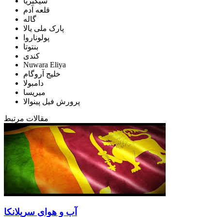
سیگیریا
قلعه آدم
گاله
پارک ملی یالا
پولوناروا
بنتوتا
کندی
Nuwara Eliya
خلیج آروگام
دامبولا
میریسا
پرورش فیل پینوالا
مقالات مرتبط
آب و هوای سریلانکا