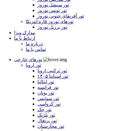
تور سیشل نوروز
تور تونس نوروز
تور آفریقای جنوبی نوروز
تورهای نوروز قاره آمریکا
تور برزیل نوروز
مدارک ویزا
ارتباط با ما
درباره ما
تماس با ما
تورهای خارجی
تور اروپا
تور ترکیبی اروپا
تور اسپانیا ۱۴۰۵
تور ایتالیا
تور فرانسه
تور یونان
تور سوئیس
تور کرواسی
تور چک
تور بلژیک
تور پرتغال
تور مجارستان