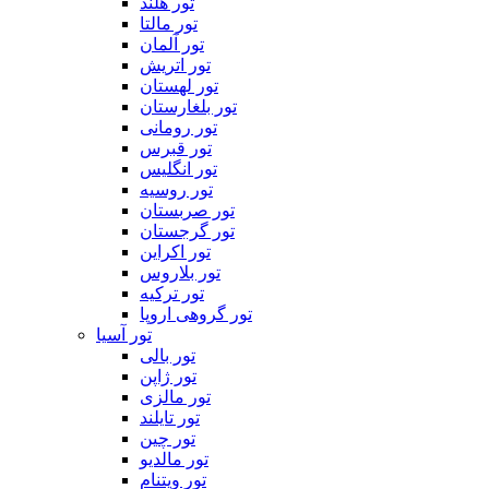
تور هلند
تور مالتا
تور آلمان
تور اتریش
تور لهستان
تور بلغارستان
تور رومانی
تور قبرس
تور انگلیس
تور روسیه
تور صربستان
تور گرجستان
تور اکراین
تور بلاروس
تور ترکیه
تور گروهی اروپا
تور آسیا
تور بالی
تور ژاپن
تور مالزی
تور تایلند
تور چین
تور مالدیو
تور ویتنام