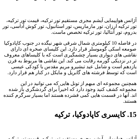
آژانس هواپیمایی آیشم مجری مستقیم تور ترکیه، قیمت تور ترکیه،
تور ترکیه ارزان، تور مارماریس، تور استانبول، تور کوش آداسی، تور
بدروم، تور آنتالیا، تور ترکیه تخصص ماست.
در فاصله 10 کیلومتری شمال شرقی شهر نیگده در جنوب کاپادوکیا
صومعه اسکی گوموسلر قرار دارد. این کلیسای صخره ای دارای
نقاشی های دیواری بسیار چشمگیری است که با کلیساهای معروف
تر در نزدیکی گورمه رقابت می کند. این نقاشی ها مربوط به قرن
یازدهم است و شامل عید تبشیرو مریم مقدس با کودکی عیسی
است که توسط فرشته های گابریل و مایکل در کنار هم قرار دارد.
همچنین مجموعه ای مبهم از تونل هایی که می توانید در این
مجموعه کشف کنید وجود دارد که اخیراً برای گردشگری باز شده
اند. آنها در قسمت هایی کمی فشرده هستند اما بسیار سرگرم کننده
هستند.
15. کایسری کاپادوکیا، ترکیه
آژانس هواپیمایی آیشم مجری مستقیم تور ترکیه، قیمت تور ترکیه،