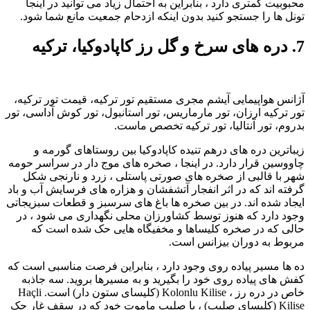
محبوبیت کمتری دارد ، بنابراین به احتمال زیاد می توانید در اینجا
تونل ها را جستجو کنید بدون اینکه ازدحام جمعیت مانع شما شود.
7. دره های سرخ و گل رز کاپادوکیا، ترکیه
آژانس هواپیمایی آیشم مجری مستقیم تور ترکیه، قیمت تور ترکیه،
تور ترکیه ارزان، تور مارماریس، تور استانبول، تور کوش آداسی، تور
بدروم، تور آنتالیا، تور ترکیه تخصص ماست.
زیباترین دره های درهم تنیده کاپادوکیا بین روستاهای گورمه و
چاووسین قرار دارد. در اینجا ، صخره های موج دار در سراسر حومه
شهر با قالبی از صخره های صورتی پاستلی ، زرد و نارنجی شکل
گرفته اند که در اثر انفجار آتشفشان و هزاره های فرسایش آب و باد
ایجاد شده اند. در بین صخره ها باغ های سرسبز و قطعات سبزیجاتی
وجود دارد که هنوز توسط کشاورزان محلی نگهداری می شود ، در
حالی که در صخره کلیساها و مخفیگاه هایی حک شده است که
مربوط به دوران بیزانس است.
ده ها مسیر پیاده روی وجود دارد ، بنابراین فرصت مناسبی است که
کفش های پیاده روی خود را بگیرید و به مسیرها بروید. سه جاذبه
خاص در دره رز ، Kolonlu Kilise (کلیسای ستون دار) است. Haçli
Kilise (کلیسای صلیب) ، با صلیب ماموت خود که در سقف غار حک