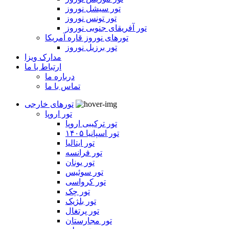
تور سیشل نوروز
تور تونس نوروز
تور آفریقای جنوبی نوروز
تورهای نوروز قاره آمریکا
تور برزیل نوروز
مدارک ویزا
ارتباط با ما
درباره ما
تماس با ما
تورهای خارجی
تور اروپا
تور ترکیبی اروپا
تور اسپانیا ۱۴۰۵
تور ایتالیا
تور فرانسه
تور یونان
تور سوئیس
تور کرواسی
تور چک
تور بلژیک
تور پرتغال
تور مجارستان