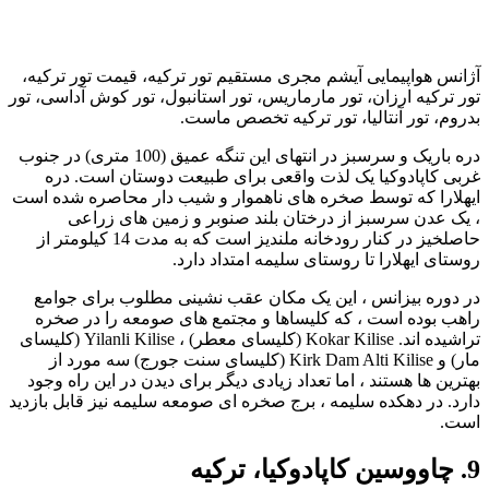
آژانس هواپیمایی آیشم مجری مستقیم تور ترکیه، قیمت تور ترکیه،
تور ترکیه ارزان، تور مارماریس، تور استانبول، تور کوش آداسی، تور
بدروم، تور آنتالیا، تور ترکیه تخصص ماست.
دره باریک و سرسبز در انتهای این تنگه عمیق (100 متری) در جنوب
غربی کاپادوکیا یک لذت واقعی برای طبیعت دوستان است. دره
ایهلارا که توسط صخره های ناهموار و شیب دار محاصره شده است
، یک عدن سرسبز از درختان بلند صنوبر و زمین های زراعی
حاصلخیز در کنار رودخانه ملندیز است که به مدت 14 کیلومتر از
روستای ایهلارا تا روستای سلیمه امتداد دارد.
در دوره بیزانس ، این یک مکان عقب نشینی مطلوب برای جوامع
راهب بوده است ، که کلیساها و مجتمع های صومعه را در صخره
تراشیده اند. Kokar Kilise (کلیسای معطر) ، Yilanli Kilise (کلیسای
مار) و Kirk Dam Alti Kilise (کلیسای سنت جورج) سه مورد از
بهترین ها هستند ، اما تعداد زیادی دیگر برای دیدن در این راه وجود
دارد. در دهکده سلیمه ، برج صخره ای صومعه سلیمه نیز قابل بازدید
است.
9. چاووسین کاپادوکیا، ترکیه