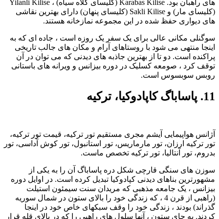
های راهبان بود. Karabas Kilise (کلیسای کلاه سیاه) ، Yilanli Kilise
(کلیسای مار) و Sakli Kilise (کلیسای پنهان) دارای بهترین نقاشی
های دیواری حفظ شده در این مجموعه نمازخانه هستند.
سوگنلی مکانی عالی برای یک سفر یک روزه است ، جاده ای که به
اینجا منتهی می شود با روستاهای آرام و مکان های جالب تاریخی
پراکنده است. دو تا از بهترین جاذبه های دیدنی که می توان در آن
توقف کرد ، صومعه کسلیک در دوره بیزانس و ویرانه های باستانی
روبس سوبسوس است.
11. پاساباگ کاپادوکیا، ترکیه
آژانس هواپیمایی آیشم مجری مستقیم تور ترکیه، قیمت تور ترکیه،
تور ترکیه ارزان، تور مارماریس، تور استانبول، تور کوش آداسی، تور
بدروم، تور آنتالیا، تور ترکیه تخصص ماست.
سوزن های سنگی قارچی شکل دره پاساباگ آن را به یکی از
مشهورترین بناهای دیدنی کپادوکیا تبدیل کرده است. در اوایل دوره
بیزانس ، یک جامعه مذهبی که مریدان سنت سیمئون استیلت
(راهبی از قرن 4 ، که زندگی خود را بالای ستون در شمال سوریه
گذراند) بودند ، زندگی خود را وقف سبکهای خاص خود در اینجا
کردند. به جای ستون ، آنها سلول های راهبی را که در بالای قله قرار