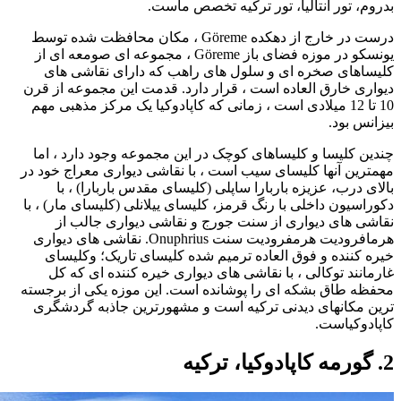
بدروم، تور آنتالیا، تور ترکیه تخصص ماست.
درست در خارج از دهکده Göreme ، مکان محافظت شده توسط
یونسکو در موزه فضای باز Göreme ، مجموعه ای صومعه ای از
کلیساهای صخره ای و سلول های راهب که دارای نقاشی های
دیواری خارق العاده است ، قرار دارد. قدمت این مجموعه از قرن
10 تا 12 میلادی است ، زمانی که کاپادوکیا یک مرکز مذهبی مهم
بیزانس بود.
چندین کلیسا و کلیساهای کوچک در این مجموعه وجود دارد ، اما
مهمترین آنها کلیسای سیب است ، با نقاشی دیواری معراج خود در
بالای درب، عزیزه باربارا ساپلی (کلیسای مقدس باربارا) ، با
دکوراسیون داخلی با رنگ قرمز، کلیسای ییلانلی (کلیسای مار) ، با
نقاشی های دیواری از سنت جورج و نقاشی دیواری جالب از
هرمافرودیت هرمفرودیت سنت Onuphrius. نقاشی های دیواری
خیره کننده و فوق العاده ترمیم شده کلیسای تاریک؛ وکلیسای
غارمانند توکالی ، با نقاشی های دیواری خیره کننده ای که کل
محفظه طاق بشکه ای را پوشانده است. این موزه یکی از برجسته
ترین مکانهای دیدنی ترکیه است و مشهورترین جاذبه گردشگری
کاپادوکیاست.
2. گورمه کاپادوکیا، ترکیه