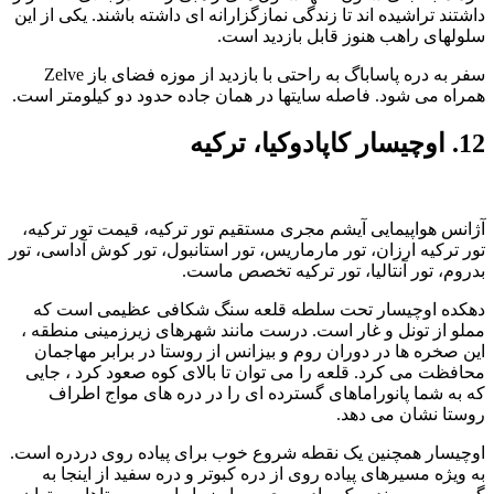
داشتند تراشیده اند تا زندگی نمازگزارانه ای داشته باشند. یکی از این
سلولهای راهب هنوز قابل بازدید است.
سفر به دره پاساباگ به راحتی با بازدید از موزه فضای باز Zelve
همراه می شود. فاصله سایتها در همان جاده حدود دو کیلومتر است.
12. اوچیسار کاپادوکیا، ترکیه
آژانس هواپیمایی آیشم مجری مستقیم تور ترکیه، قیمت تور ترکیه،
تور ترکیه ارزان، تور مارماریس، تور استانبول، تور کوش آداسی، تور
بدروم، تور آنتالیا، تور ترکیه تخصص ماست.
دهکده اوچیسار تحت سلطه قلعه سنگ شکافی عظیمی است که
مملو از تونل و غار است. درست مانند شهرهای زیرزمینی منطقه ،
این صخره ها در دوران روم و بیزانس از روستا در برابر مهاجمان
محافظت می کرد. قلعه را می توان تا بالای کوه صعود کرد ، جایی
که به شما پانوراماهای گسترده ای را در دره های مواج اطراف
روستا نشان می دهد.
اوچیسار همچنین یک نقطه شروع خوب برای پیاده روی دردره است.
به ویژه مسیرهای پیاده روی از دره کبوتر و دره سفید از اینجا به