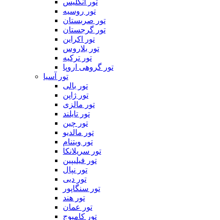
تور انگلیس
تور روسیه
تور صربستان
تور گرجستان
تور اکراین
تور بلاروس
تور ترکیه
تور گروهی اروپا
تور آسیا
تور بالی
تور ژاپن
تور مالزی
تور تایلند
تور چین
تور مالدیو
تور ویتنام
تور سریلانکا
تور فیلیپین
تور نپال
تور دبی
تور سنگاپور
تور هند
تور عمان
تور کامبوج