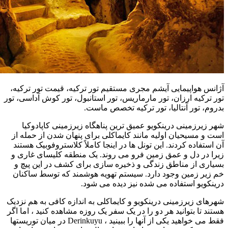
آژانس هواپیمایی آیشم مجری مستقیم تور ترکیه، قیمت تور ترکیه،
تور ترکیه ارزان، تور مارماریس، تور استانبول، تور کوش آداسی، تور
بدروم، تور آنتالیا، تور ترکیه تخصص ماست.
شهر زیرزمینی درینکویو عمیق ترین پناهگاه زیرزمینی کاپادوکیا
است و مسیحیان اولیه مانند کایماکلی برای پنهان شدن از حمله از
آن استفاده کردند. این تونل ها در اینجا کاملاً کلاستروفوبیک هستند
زیرا در دل و عمق زمین فرو می روند. یک منطقه کلیسای غاری و
بسیاری از مناطق زندگی و ذخیره سازی برای کشف در این پیچ و
خم زیر زمین وجود دارد. سیستم تهویه هوشمند که توسط ساکنان
درینکویو استفاده می شده نیز دیده می شود.
شهرهای زیرزمینی درینکویو و کایماکلی به اندازه کافی به هم نزدیک
هستند تا بتوانید هر دو را در یک سفر یک روزه مشاهده کنید ، اما اگر
فقط می خواهید یکی از آنها را ببینید ، Derinkuyu در میان توریستها