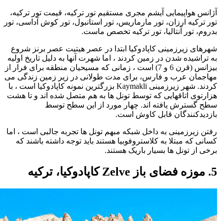
آژانس هواپیمایی آیشم مجری مستقیم تور ترکیه، قیمت تور ترکیه،
تور ترکیه ارزان، تور مارماریس، تور استانبول، تور کوش آداسی، تور
بدروم، تور آنتالیا، تور ترکیه تخصص ماست.
شهرهای زیرزمینی کاپادوکیا ابتدا در عصر هیتیت عصر برنز شروع
به تراشیده شدن در زمین کردند ، اما شهرت آنها به دلیل تاریخ اولیه
بیزانس (قرن 6 و 7) است ، زمانی که مسیحیان منطقه برای فرار از
مهاجمان عرب و فارس، برای مدت طولانی در زیر زمین زندگی می
کردند. شهر زیرزمینی Kaymakli بزرگترین نمونه کاپادوکیا است ، با
هزارتوی اتاقهایی که توسط تونل ها به هم متصل شده اند و تا هشت
سطح گسترش یافته اند. چهار مورد از این سطح توسط
بازدیدکنندگان قابل کاوش است.
رفتن زیرزمینی به داخل شبکه مبهم تونل ها تجربه جالبی است ، اما
کسانی که مبتلا به کلاستروفوبیا هستند باید توجه داشته باشند که
برخی از تونل ها بسیار باریک هستند.
5. موزه فضای باز Zelve کاپادوکیا، ترکیه