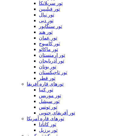
تور سریلانکا
تور فیلیپین
تور نپال
تور دبی
تور سنگاپور
تور هند
تور عمان
تور کامبوج
تور ماکائو
تور ارمنستان
تور آذربایجان
تور بوتان
تور تاجیکستان
تور قطر
تورهای قاره آفریقا
تور کنیا
تور موریس
تور سیشل
تور تونس
تور آفریقای جنوبی
تورهای قاره آمریکا
تور کانادا
تور برزیل
تور کشتی کروز