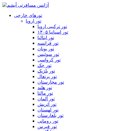
تورهای خارجی
تور اروپا
تور ترکیبی اروپا
تور اسپانیا ۱۴۰۵
تور ایتالیا
تور فرانسه
تور یونان
تور سوئیس
تور کرواسی
تور چک
تور بلژیک
تور پرتغال
تور مجارستان
تور هلند
تور مالتا
تور آلمان
تور اتریش
تور لهستان
تور بلغارستان
تور رومانی
تور قبرس