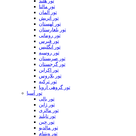
تور هلند
تور مالتا
تور آلمان
تور اتریش
تور لهستان
تور بلغارستان
تور رومانی
تور قبرس
تور انگلیس
تور روسیه
تور صربستان
تور گرجستان
تور اکراین
تور بلاروس
تور ترکیه
تور گروهی اروپا
تور آسیا
تور بالی
تور ژاپن
تور مالزی
تور تایلند
تور چین
تور مالدیو
تور ویتنام