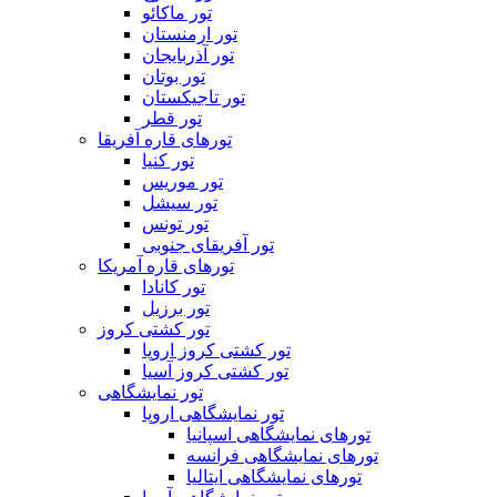
تور ماکائو
تور ارمنستان
تور آذربایجان
تور بوتان
تور تاجیکستان
تور قطر
تورهای قاره آفریقا
تور کنیا
تور موریس
تور سیشل
تور تونس
تور آفریقای جنوبی
تورهای قاره آمریکا
تور کانادا
تور برزیل
تور کشتی کروز
تور کشتی کروز اروپا
تور کشتی کروز آسیا
تور نمایشگاهی
تور نمایشگاهی اروپا
تورهای نمایشگاهی اسپانیا
تورهای نمایشگاهی فرانسه
تورهای نمایشگاهی ایتالیا