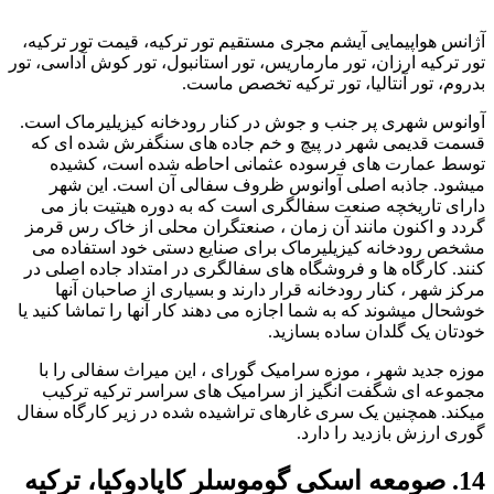
آژانس هواپیمایی آیشم مجری مستقیم تور ترکیه، قیمت تور ترکیه،
تور ترکیه ارزان، تور مارماریس، تور استانبول، تور کوش آداسی، تور
بدروم، تور آنتالیا، تور ترکیه تخصص ماست.
آوانوس شهری پر جنب و جوش در کنار رودخانه کیزیلیرماک است.
قسمت قدیمی شهر در پیچ و خم جاده های سنگفرش شده ای که
توسط عمارت های فرسوده عثمانی احاطه شده است، کشیده
میشود. جاذبه اصلی آوانوس ظروف سفالی آن است. این شهر
دارای تاریخچه صنعت سفالگری است که به دوره هیتیت باز می
گردد و اکنون مانند آن زمان ، صنعتگران محلی از خاک رس قرمز
مشخص رودخانه کیزیلیرماک برای صنایع دستی خود استفاده می
کنند. کارگاه ها و فروشگاه های سفالگری در امتداد جاده اصلی در
مرکز شهر ، کنار رودخانه قرار دارند و بسیاری از صاحبان آنها
خوشحال میشوند که به شما اجازه می دهند کار آنها را تماشا کنید یا
خودتان یک گلدان ساده بسازید.
موزه جدید شهر ، موزه سرامیک گورای ، این میراث سفالی را با
مجموعه ای شگفت انگیز از سرامیک های سراسر ترکیه ترکیب
میکند. همچنین یک سری غارهای تراشیده شده در زیر کارگاه سفال
گوری ارزش بازدید را دارد.
14. صومعه اسکی گوموسلر کاپادوکیا، ترکیه