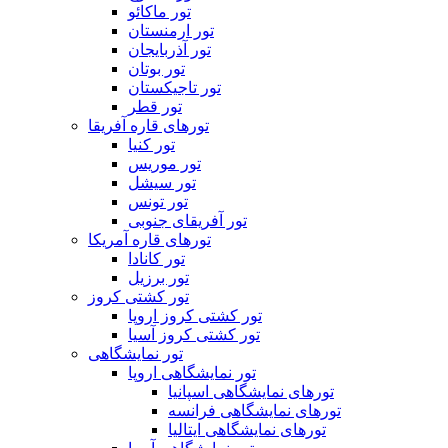
تور ماکائو
تور ارمنستان
تور آذربایجان
تور بوتان
تور تاجیکستان
تور قطر
تورهای قاره آفریقا
تور کنیا
تور موریس
تور سیشل
تور تونس
تور آفریقای جنوبی
تورهای قاره آمریکا
تور کانادا
تور برزیل
تور کشتی کروز
تور کشتی کروز اروپا
تور کشتی کروز آسیا
تور نمایشگاهی
تور نمایشگاهی اروپا
تورهای نمایشگاهی اسپانیا
تورهای نمایشگاهی فرانسه
تورهای نمایشگاهی ایتالیا