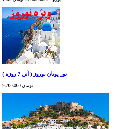
تور یونان نوروز ( آتن 7 روزه )
9,700,000 تومان