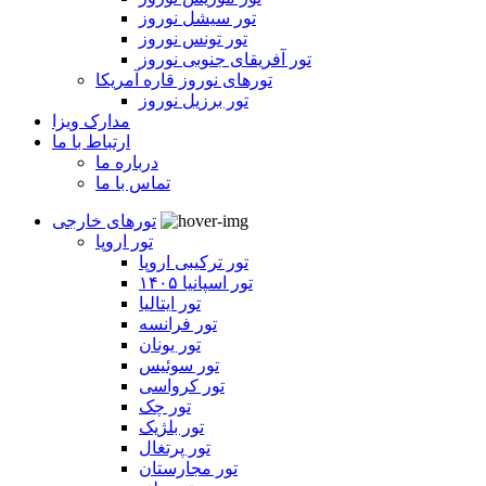
تور سیشل نوروز
تور تونس نوروز
تور آفریقای جنوبی نوروز
تورهای نوروز قاره آمریکا
تور برزیل نوروز
مدارک ویزا
ارتباط با ما
درباره ما
تماس با ما
تورهای خارجی
تور اروپا
تور ترکیبی اروپا
تور اسپانیا ۱۴۰۵
تور ایتالیا
تور فرانسه
تور یونان
تور سوئیس
تور کرواسی
تور چک
تور بلژیک
تور پرتغال
تور مجارستان