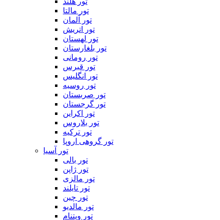
تور هلند
تور مالتا
تور آلمان
تور اتریش
تور لهستان
تور بلغارستان
تور رومانی
تور قبرس
تور انگلیس
تور روسیه
تور صربستان
تور گرجستان
تور اکراین
تور بلاروس
تور ترکیه
تور گروهی اروپا
تور آسیا
تور بالی
تور ژاپن
تور مالزی
تور تایلند
تور چین
تور مالدیو
تور ویتنام