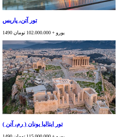
تور آتن، پاریس
1490 یورو + 102.000.000 تومان
تور ایتالیا یونان ( رم، آتن )
1490 یورو + 115.000.000 تومان