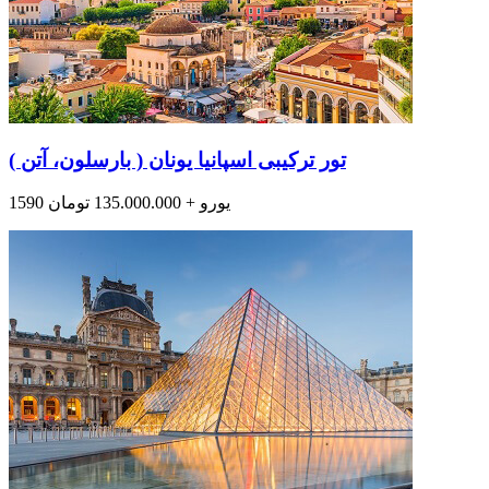
تور ترکیبی اسپانیا یونان ( بارسلون، آتن )
1590 یورو + 135.000.000 تومان