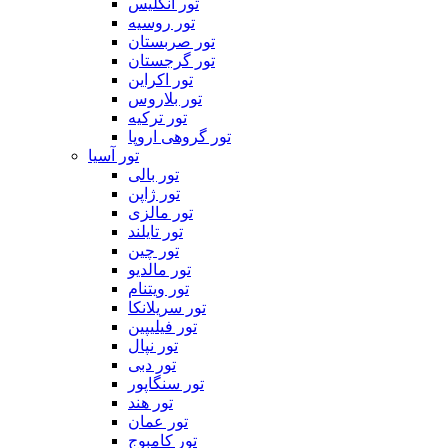
تور انگلیس
تور روسیه
تور صربستان
تور گرجستان
تور اکراین
تور بلاروس
تور ترکیه
تور گروهی اروپا
تور آسیا
تور بالی
تور ژاپن
تور مالزی
تور تایلند
تور چین
تور مالدیو
تور ویتنام
تور سریلانکا
تور فیلیپین
تور نپال
تور دبی
تور سنگاپور
تور هند
تور عمان
تور کامبوج