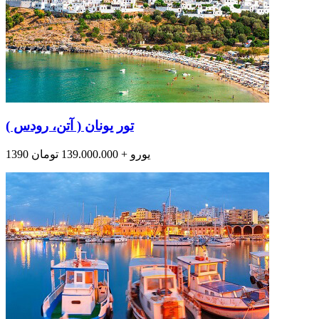
تور یونان ( آتن، رودس )
1390 یورو + 139.000.000 تومان