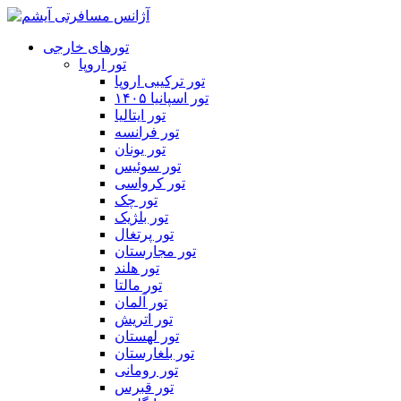
تورهای خارجی
تور اروپا
تور ترکیبی اروپا
تور اسپانیا ۱۴۰۵
تور ایتالیا
تور فرانسه
تور یونان
تور سوئیس
تور کرواسی
تور چک
تور بلژیک
تور پرتغال
تور مجارستان
تور هلند
تور مالتا
تور آلمان
تور اتریش
تور لهستان
تور بلغارستان
تور رومانی
تور قبرس