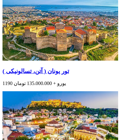
تور یونان ( آتن، تسالونیکی )
1190 یورو + 135.000.000 تومان