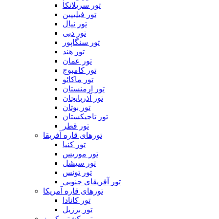
تور سریلانکا
تور فیلیپین
تور نپال
تور دبی
تور سنگاپور
تور هند
تور عمان
تور کامبوج
تور ماکائو
تور ارمنستان
تور آذربایجان
تور بوتان
تور تاجیکستان
تور قطر
تورهای قاره آفریقا
تور کنیا
تور موریس
تور سیشل
تور تونس
تور آفریقای جنوبی
تورهای قاره آمریکا
تور کانادا
تور برزیل
تور کشتی کروز