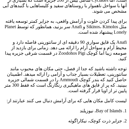
است، اما Cyclades شامل بیش از 200 جزیره است که بسیاری از
آنها با سواحل ناهموار با روستاهای سفید و کلیساهایی با گنبدهای آبی
مشخص می شوند.
برای پیدا کردن خلوت و آرامش واقعی، به جزایر کمتر توسعه یافته
مثل Sikinos، Kimolos و Anafi سر بزنید، همانطور که توسط Planet
Lonely پیشنهاد شده است.
Anafi یک قایق سواری 90 دقیقه ای از سانتورینی فاصله دارد و
محیط آرام و سواحل آرام را ارائه می دهد. زمانی برای بازدید از
صومعه زیبا اما کوچک Zoodohos Pigi در قسمت شرقی جزیره پیدا
کنید.
توجه داشته باشید که جدا از فصل، حتی مکان های محبوب مانند
سانتورینی، تعطیلات بسیار جذاب و آرامی را ارائه میدهد. اطمینان
حاصل کنید که بندر کوچک Ammoudi را در قسمت شمالی جزیره
ببینید. که پر از قایق های ماهیگیری رنگارنگ است که فقط 300 متر
پایین تر از اویا قرار گرفته است.
لیست کامل مکان هایی که برای آرامش دنبال می کنند عبارتند از:
1. Bay of Islands، نیوزیلند
2. جزایر ذرت کوچک، نیکاراگوئه