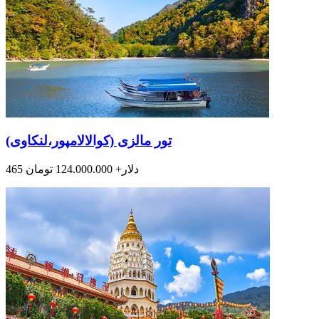
تور مالزی (کوالالامپور،لنکاوی)
465 دلار+ 124.000.000 تومان