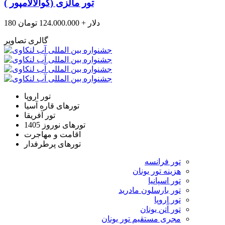
تور مالزی (کوالالامپور )
180 دلار + 124.000.000 تومان
گالری تصاویر
تور اروپا
تورهای قاره آسیا
تور آفریقا
تورهای نوروز 1405
اقامت و مهاجرت
تورهای پرطرفدار
تور فرانسه
هزینه تور یونان
تور اسپانیا
تور بارسلون مادرید
تور اروپا
تور آتن یونان
مجری مستقیم تور یونان