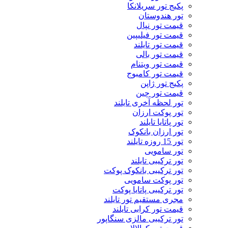
پکیج تور سریلانکا
تور هندوستان
قیمت تور نپال
قیمت تور فیلیپین
قیمت تور تایلند
قیمت تور بالی
قیمت تور ویتنام
قیمت تور کامبوج
پکیج تور ژاپن
قیمت تور چین
تور لحظه آخری تایلند
تور پوکت ارزان
تور پاتايا تايلند
تور ارزان بانکوک
تور 15 روزه تایلند
تور سامویی
تور ترکیبی تایلند
تور ترکیبی بانکوک پوکت
تور پوکت سامویی
تور ترکیبی پاتایا پوکت
مجری مستقیم تور تایلند
قیمت تور کرابی تایلند
تور ترکیبی مالزی سنگاپور