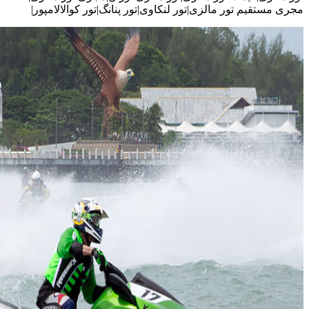
مجری مستقیم تور مالزی|تور لنکاوی|تور پنانگ|تور کوالالامپور|