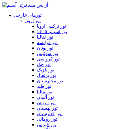
تورهای خارجی
تور اروپا
تور ترکیبی اروپا
تور اسپانیا ۱۴۰۵
تور ایتالیا
تور فرانسه
تور یونان
تور سوئیس
تور کرواسی
تور چک
تور بلژیک
تور پرتغال
تور مجارستان
تور هلند
تور مالتا
تور آلمان
تور اتریش
تور لهستان
تور بلغارستان
تور رومانی
تور قبرس