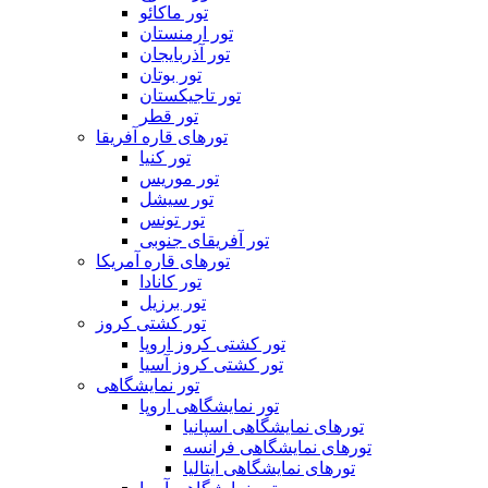
تور ماکائو
تور ارمنستان
تور آذربایجان
تور بوتان
تور تاجیکستان
تور قطر
تورهای قاره آفریقا
تور کنیا
تور موریس
تور سیشل
تور تونس
تور آفریقای جنوبی
تورهای قاره آمریکا
تور کانادا
تور برزیل
تور کشتی کروز
تور کشتی کروز اروپا
تور کشتی کروز آسیا
تور نمایشگاهی
تور نمایشگاهی اروپا
تورهای نمایشگاهی اسپانیا
تورهای نمایشگاهی فرانسه
تورهای نمایشگاهی ایتالیا