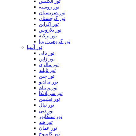
تور انگلیس
تور روسیه
تور صربستان
تور گرجستان
تور اکراین
تور بلاروس
تور ترکیه
تور گروهی اروپا
تور آسیا
تور بالی
تور ژاپن
تور مالزی
تور تایلند
تور چین
تور مالدیو
تور ویتنام
تور سریلانکا
تور فیلیپین
تور نپال
تور دبی
تور سنگاپور
تور هند
تور عمان
تور کامبوج