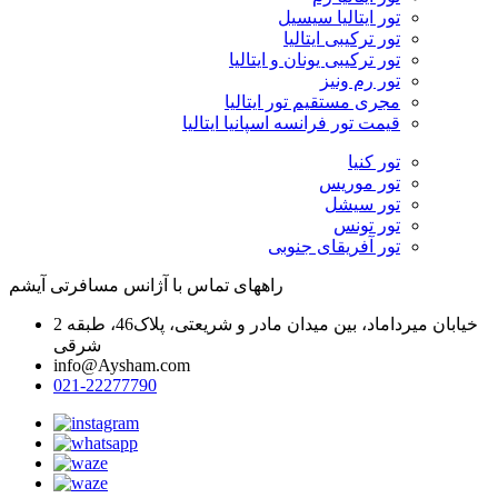
تور ایتالیا سیسیل
تور ترکیبی ایتالیا
تور ترکیبی یونان و ایتالیا
تور رم ونیز
مجری مستقیم تور ایتالیا
قیمت تور فرانسه اسپانیا ایتالیا
تور کنیا
تور موریس
تور سیشل
تور تونس
تور آفریقای جنوبی
راههای تماس با آژانس مسافرتی آیشم
خیابان میرداماد، بین میدان مادر و شریعتی، پلاک46، طبقه 2
شرقی
info@Aysham.com
021-22277790