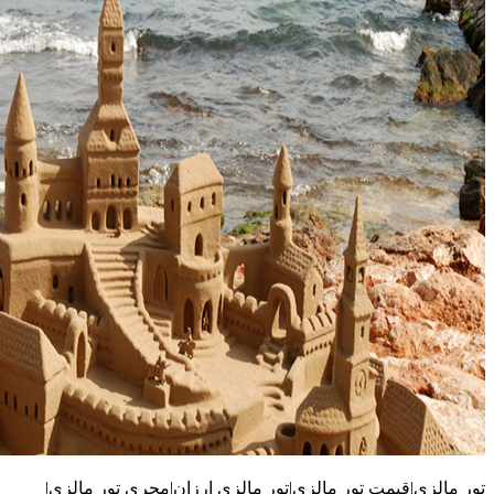
تور مالزی|قیمت تور مالزی|تور مالزی ارزان|مجری تور مالزی|