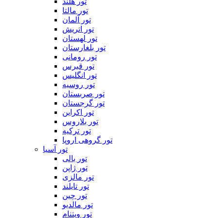
تور هلند
تور مالتا
تور آلمان
تور اتریش
تور لهستان
تور بلغارستان
تور رومانی
تور قبرس
تور انگلیس
تور روسیه
تور صربستان
تور گرجستان
تور اکراین
تور بلاروس
تور ترکیه
تور گروهی اروپا
تور آسیا
تور بالی
تور ژاپن
تور مالزی
تور تایلند
تور چین
تور مالدیو
تور ویتنام