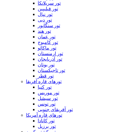
تور سریلانکا
تور فیلیپین
تور نپال
تور دبی
تور سنگاپور
تور هند
تور عمان
تور کامبوج
تور ماکائو
تور ارمنستان
تور آذربایجان
تور بوتان
تور تاجیکستان
تور قطر
تورهای قاره آفریقا
تور کنیا
تور موریس
تور سیشل
تور تونس
تور آفریقای جنوبی
تورهای قاره آمریکا
تور کانادا
تور برزیل
تور کشتی کروز