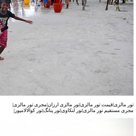
تور مالزی|قیمت تور مالزی|تور مالزی ارزان|مجری تور مالزی|
مجری مستقیم تور مالزی|تور لنکاوی|تور پنانگ|تور کوالالامپور|