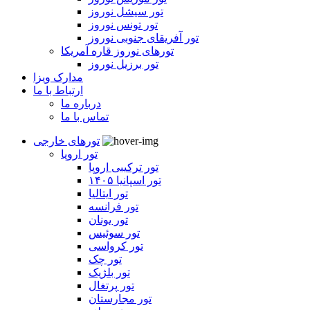
تور سیشل نوروز
تور تونس نوروز
تور آفریقای جنوبی نوروز
تورهای نوروز قاره آمریکا
تور برزیل نوروز
مدارک ویزا
ارتباط با ما
درباره ما
تماس با ما
تورهای خارجی
تور اروپا
تور ترکیبی اروپا
تور اسپانیا ۱۴۰۵
تور ایتالیا
تور فرانسه
تور یونان
تور سوئیس
تور کرواسی
تور چک
تور بلژیک
تور پرتغال
تور مجارستان