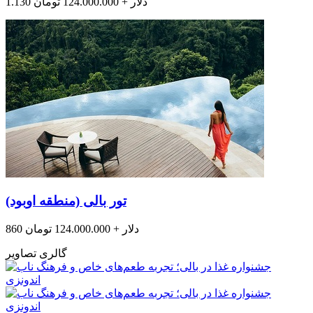
1.130 دلار + 124.000.000 تومان
تور بالی (منطقه اوبود)
860 دلار + 124.000.000 تومان
گالری تصاویر