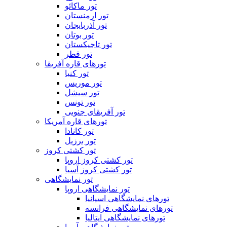
تور ماکائو
تور ارمنستان
تور آذربایجان
تور بوتان
تور تاجیکستان
تور قطر
تورهای قاره آفریقا
تور کنیا
تور موریس
تور سیشل
تور تونس
تور آفریقای جنوبی
تورهای قاره آمریکا
تور کانادا
تور برزیل
تور کشتی کروز
تور کشتی کروز اروپا
تور کشتی کروز آسیا
تور نمایشگاهی
تور نمایشگاهی اروپا
تورهای نمایشگاهی اسپانیا
تورهای نمایشگاهی فرانسه
تورهای نمایشگاهی ایتالیا