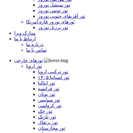
تور سیشل نوروز
تور تونس نوروز
تور آفریقای جنوبی نوروز
تورهای نوروز قاره آمریکا
تور برزیل نوروز
مدارک ویزا
ارتباط با ما
درباره ما
تماس با ما
تورهای خارجی
تور اروپا
تور ترکیبی اروپا
تور اسپانیا ۱۴۰۵
تور ایتالیا
تور فرانسه
تور یونان
تور سوئیس
تور کرواسی
تور چک
تور بلژیک
تور پرتغال
تور مجارستان