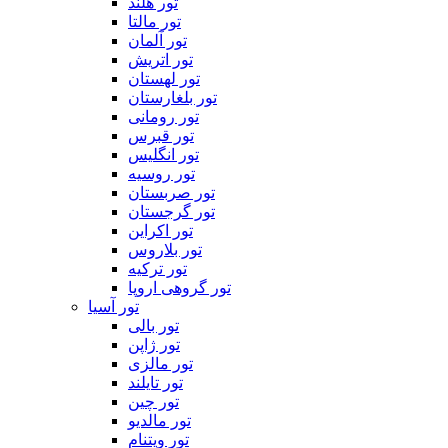
تور هلند
تور مالتا
تور آلمان
تور اتریش
تور لهستان
تور بلغارستان
تور رومانی
تور قبرس
تور انگلیس
تور روسیه
تور صربستان
تور گرجستان
تور اکراین
تور بلاروس
تور ترکیه
تور گروهی اروپا
تور آسیا
تور بالی
تور ژاپن
تور مالزی
تور تایلند
تور چین
تور مالدیو
تور ویتنام