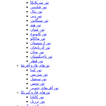
تور سریلانکا
تور فیلیپین
تور نپال
تور دبی
تور سنگاپور
تور هند
تور عمان
تور کامبوج
تور ماکائو
تور ارمنستان
تور آذربایجان
تور بوتان
تور تاجیکستان
تور قطر
تورهای قاره آفریقا
تور کنیا
تور موریس
تور سیشل
تور تونس
تور آفریقای جنوبی
تورهای قاره آمریکا
تور کانادا
تور برزیل
تور کشتی کروز