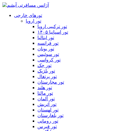
تورهای خارجی
تور اروپا
تور ترکیبی اروپا
تور اسپانیا ۱۴۰۵
تور ایتالیا
تور فرانسه
تور یونان
تور سوئیس
تور کرواسی
تور چک
تور بلژیک
تور پرتغال
تور مجارستان
تور هلند
تور مالتا
تور آلمان
تور اتریش
تور لهستان
تور بلغارستان
تور رومانی
تور قبرس