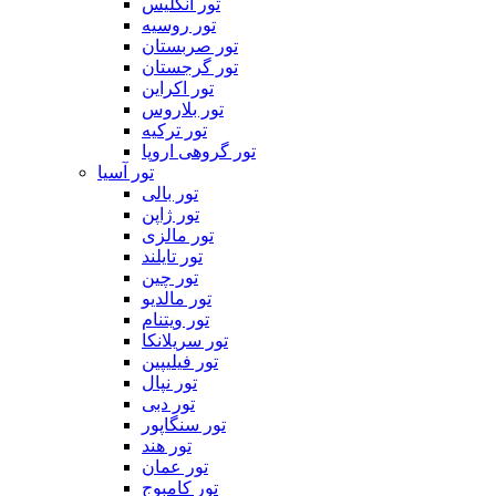
تور انگلیس
تور روسیه
تور صربستان
تور گرجستان
تور اکراین
تور بلاروس
تور ترکیه
تور گروهی اروپا
تور آسیا
تور بالی
تور ژاپن
تور مالزی
تور تایلند
تور چین
تور مالدیو
تور ویتنام
تور سریلانکا
تور فیلیپین
تور نپال
تور دبی
تور سنگاپور
تور هند
تور عمان
تور کامبوج