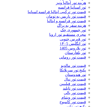
هزینه تور ایتالیا ونیز
تور اسپانیا فرانسه
قیمت تور ترکیبی ایتالیا فرانسه اسپانیا
قیمت تور پاریس به تومان
قیمت تور فرانسه و ایتالیا
هزینه سفر به پراگ
تور جمهوری چک
مجری مستقیم تور اروپا
تور قبرس جنوبی
تور انگلیس ۱۴۰5
تور بلاروس 1405
تور بلغارستان
قیمت تور رومانی
قیمت تور مالدیو
پکیج تور سریلانکا
تور هندوستان
قیمت تور نپال
قیمت تور فیلیپین
قیمت تور تایلند
قیمت تور بالی
قیمت تور ویتنام
قیمت تور کامبوج
پکیج تور ژاپن