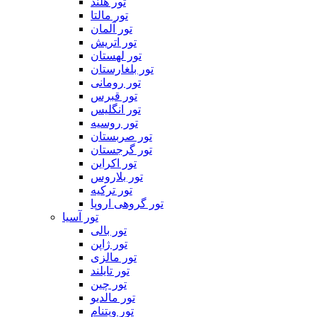
تور هلند
تور مالتا
تور آلمان
تور اتریش
تور لهستان
تور بلغارستان
تور رومانی
تور قبرس
تور انگلیس
تور روسیه
تور صربستان
تور گرجستان
تور اکراین
تور بلاروس
تور ترکیه
تور گروهی اروپا
تور آسیا
تور بالی
تور ژاپن
تور مالزی
تور تایلند
تور چین
تور مالدیو
تور ویتنام