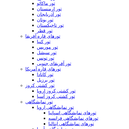
تور ماکائو
تور ارمنستان
تور آذربایجان
تور بوتان
تور تاجیکستان
تور قطر
تورهای قاره آفریقا
تور کنیا
تور موریس
تور سیشل
تور تونس
تور آفریقای جنوبی
تورهای قاره آمریکا
تور کانادا
تور برزیل
تور کشتی کروز
تور کشتی کروز اروپا
تور کشتی کروز آسیا
تور نمایشگاهی
تور نمایشگاهی اروپا
تورهای نمایشگاهی اسپانیا
تورهای نمایشگاهی فرانسه
تورهای نمایشگاهی ایتالیا