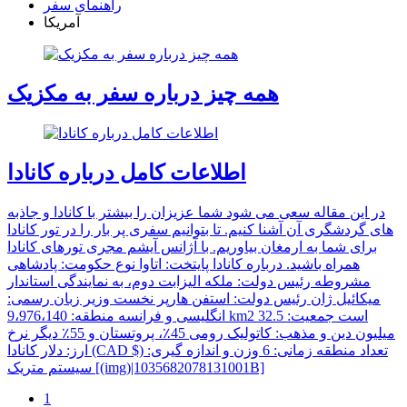
راهنمای سفر
آمریکا
همه چیز درباره سفر به مکزیک
اطلاعات کامل درباره کانادا
در این مقاله سعی می شود شما عزیزان را بیشتر با کانادا و جاذبه
های گردشگری آن آشنا کنیم. تا بتوانیم سفری پر بار را در تور کانادا
برای شما به ارمغان بیاوریم. با آژانس آیشم مجری تورهای کانادا
همراه باشید. درباره کانادا پایتخت: اتاوا نوع حکومت: پادشاهی
مشروطه رئیس دولت: ملکه الیزابت دوم، به نمایندگی استاندار
میکائیل ژان رئیس دولت: استفن هارپر نخست وزیر زبان رسمی:
انگلیسی و فرانسه منطقه: 9،976،140 km2 است جمعیت: 32.5
میلیون دین و مذهب: کاتولیک رومی 45٪، پروتستان و 55٪ دیگر نرخ
ارز: دلار کانادا (CAD $) تعداد منطقه زمانی: 6 وزن و اندازه گیری:
سیستم متریک [(img)|1035682078131001B]
1