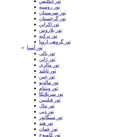
تور انگلیس
تور روسیه
تور صربستان
تور گرجستان
تور اکراین
تور بلاروس
تور ترکیه
تور گروهی اروپا
تور آسیا
تور بالی
تور ژاپن
تور مالزی
تور تایلند
تور چین
تور مالدیو
تور ویتنام
تور سریلانکا
تور فیلیپین
تور نپال
تور دبی
تور سنگاپور
تور هند
تور عمان
تور کامبوج