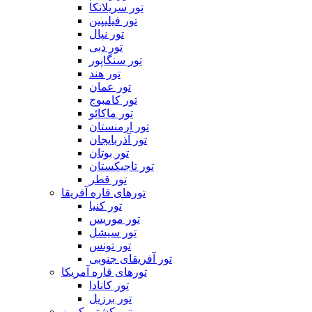
تور سریلانکا
تور فیلیپین
تور نپال
تور دبی
تور سنگاپور
تور هند
تور عمان
تور کامبوج
تور ماکائو
تور ارمنستان
تور آذربایجان
تور بوتان
تور تاجیکستان
تور قطر
تورهای قاره آفریقا
تور کنیا
تور موریس
تور سیشل
تور تونس
تور آفریقای جنوبی
تورهای قاره آمریکا
تور کانادا
تور برزیل
تور کشتی کروز