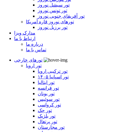
تور سیشل نوروز
تور تونس نوروز
تور آفریقای جنوبی نوروز
تورهای نوروز قاره آمریکا
تور برزیل نوروز
مدارک ویزا
ارتباط با ما
درباره ما
تماس با ما
تورهای خارجی
تور اروپا
تور ترکیبی اروپا
تور اسپانیا ۱۴۰۵
تور ایتالیا
تور فرانسه
تور یونان
تور سوئیس
تور کرواسی
تور چک
تور بلژیک
تور پرتغال
تور مجارستان