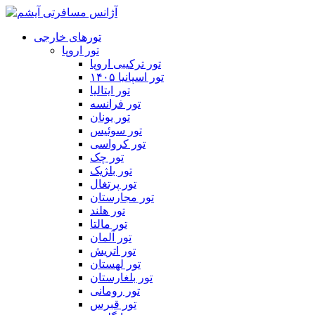
تورهای خارجی
تور اروپا
تور ترکیبی اروپا
تور اسپانیا ۱۴۰۵
تور ایتالیا
تور فرانسه
تور یونان
تور سوئیس
تور کرواسی
تور چک
تور بلژیک
تور پرتغال
تور مجارستان
تور هلند
تور مالتا
تور آلمان
تور اتریش
تور لهستان
تور بلغارستان
تور رومانی
تور قبرس