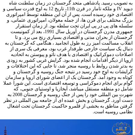
به تصویب رسید. پادشاهی متحد گرجستان در زمان سلطنت شاه
دیوید IV و ملکه تامار در قرن 11th، تاریخ 12 به اوج قدرت سیاسی و
اقتصادی خود رسیده است. پس از آن این منطقه توسط امپراتوری
بزرگ مختلف برای قرن ها، از جمله مغولان، امپراتوری عثمانی، و
سلسله های پی در پی ایران تحت سلطه بود. از زمان استقرار
جمهوری مدرن گرجستان در آوریل سال 1991، بعد از کمونیست
گرجستان از بحران مدنی و اقتصادی بسیاری رنج می برد. و تا
انقلاب مسالمت آمیز رز به طول انجامید ، هنگامی که گرجستان به
دنبال یک سیاست خارجی طرفدار غرب بود، معرفی یک سری از
اصلاحات دموکراتیک و اقتصادی با هدف ناتو و پیوستن به اتحادیه
اروپا از دیگر اقدامات انجام شده بود. گرایش غربی کشور به زودی
به بدتر شدن روابط با روسیه منجر شد، تا جایی که این اختلافات و
گرایشات به اوج خود رسید در نتیجه جنگ روسیه و گرجستان و
کوتاه به وجود آمد. گرجستان یک از اعضای شورای اروپا و سازمان
گوام برای انجام دموکراسی و توسعه اقتصادی است. این شورا عملا
شامل دو منطقه مستقل میباشد، آبخازیا و اوستیای جنوبی، که
شهرت بین المللی خود را پس از جنگ روسیه و گرجستان 2008 به
دست آورد. گرجستان و بخش عمده ای از جامعه بین المللی در نظر
گرفتن مناطق به بخشی از قلمرو حاکمیت گرجستان تحت اشغال
نظامی روسیه است.