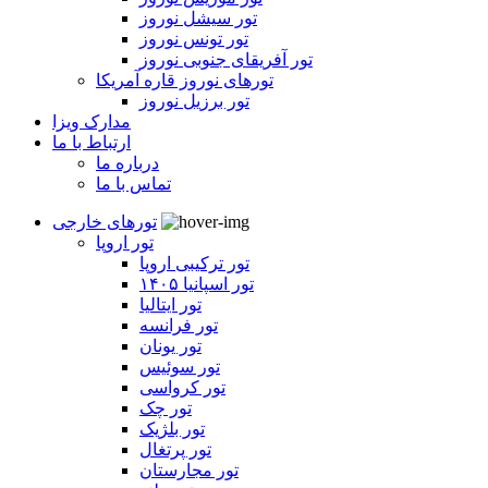
تور سیشل نوروز
تور تونس نوروز
تور آفریقای جنوبی نوروز
تورهای نوروز قاره آمریکا
تور برزیل نوروز
مدارک ویزا
ارتباط با ما
درباره ما
تماس با ما
تورهای خارجی
تور اروپا
تور ترکیبی اروپا
تور اسپانیا ۱۴۰۵
تور ایتالیا
تور فرانسه
تور یونان
تور سوئیس
تور کرواسی
تور چک
تور بلژیک
تور پرتغال
تور مجارستان