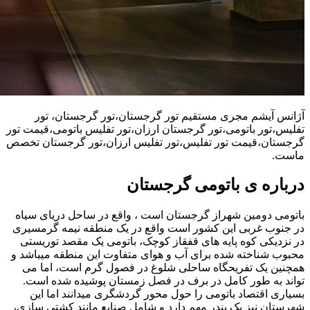
آژانس آیشم مجری مستقیم تور گرجستان،تور گرجستان، تور
تفلیس،تور باتومی،تور گرجستان ارزان،تور تفلیس باتومی،قیمت تور
گرجستان،قیمت تور تفلیس،تور تفلیس ارزان،تور گرجستان تخصص
ماست.
درباره ی باتومی گرجستان
باتومی دومین شهراز گرجستان است ، واقع در ساحل دریای سیاه
در جنوب غربی این کشور است واقع در یک منطقه نیمه گرمسیری
در نزدیکی کوه پایه های قفقاز کوچک، باتومی یک مقصد توریستی
محبوب شناخته شده برای آب و هوای متفاوت این منطقه میباشد و
همچنین یک تفریحگاه ساحلی شلوغ در فصول گرم است، اما می
تواند به طور کامل در برف در فصل زمستان پوشیده شده است.
بسیاری اقتصاد باتومی را حول محور گردشگری میدانند اما این
شهرستان نیز یک بندر مهم دارد و شامل صنایع مانند کشتی سازی،