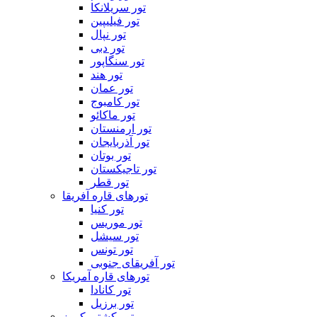
تور سریلانکا
تور فیلیپین
تور نپال
تور دبی
تور سنگاپور
تور هند
تور عمان
تور کامبوج
تور ماکائو
تور ارمنستان
تور آذربایجان
تور بوتان
تور تاجیکستان
تور قطر
تورهای قاره آفریقا
تور کنیا
تور موریس
تور سیشل
تور تونس
تور آفریقای جنوبی
تورهای قاره آمریکا
تور کانادا
تور برزیل
تور کشتی کروز