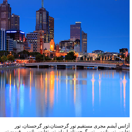
آژانس آیشم مجری مستقیم تور گرجستان،تور گرجستان، تور
تفلیس،تور باتومی،تور گرجستان ارزان،تور تفلیس باتومی،قیمت تور