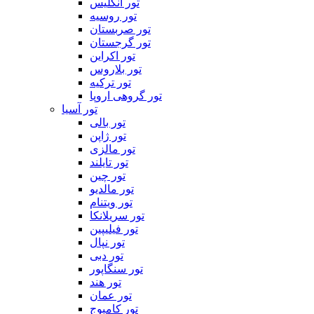
تور انگلیس
تور روسیه
تور صربستان
تور گرجستان
تور اکراین
تور بلاروس
تور ترکیه
تور گروهی اروپا
تور آسیا
تور بالی
تور ژاپن
تور مالزی
تور تایلند
تور چین
تور مالدیو
تور ویتنام
تور سریلانکا
تور فیلیپین
تور نپال
تور دبی
تور سنگاپور
تور هند
تور عمان
تور کامبوج