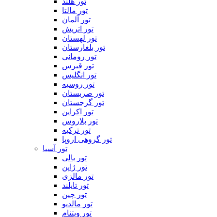
تور هلند
تور مالتا
تور آلمان
تور اتریش
تور لهستان
تور بلغارستان
تور رومانی
تور قبرس
تور انگلیس
تور روسیه
تور صربستان
تور گرجستان
تور اکراین
تور بلاروس
تور ترکیه
تور گروهی اروپا
تور آسیا
تور بالی
تور ژاپن
تور مالزی
تور تایلند
تور چین
تور مالدیو
تور ویتنام