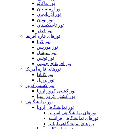
تور ماکائو
تور ارمنستان
تور آذربایجان
تور بوتان
تور تاجیکستان
تور قطر
تورهای قاره آفریقا
تور کنیا
تور موریس
تور سیشل
تور تونس
تور آفریقای جنوبی
تورهای قاره آمریکا
تور کانادا
تور برزیل
تور کشتی کروز
تور کشتی کروز اروپا
تور کشتی کروز آسیا
تور نمایشگاهی
تور نمایشگاهی اروپا
تورهای نمایشگاهی اسپانیا
تورهای نمایشگاهی فرانسه
تورهای نمایشگاهی ایتالیا