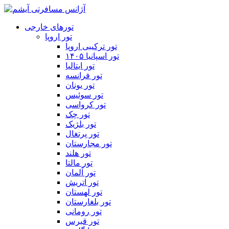
تورهای خارجی
تور اروپا
تور ترکیبی اروپا
تور اسپانیا ۱۴۰۵
تور ایتالیا
تور فرانسه
تور یونان
تور سوئیس
تور کرواسی
تور چک
تور بلژیک
تور پرتغال
تور مجارستان
تور هلند
تور مالتا
تور آلمان
تور اتریش
تور لهستان
تور بلغارستان
تور رومانی
تور قبرس