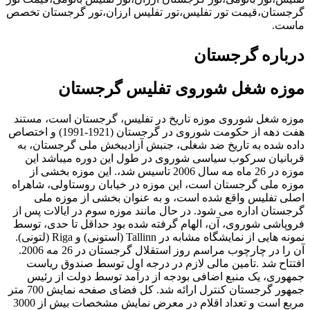
گرجستان،قیمت تور تفلیس،تور تفلیس ارزان،تور گرجستان تخصص
ماست.
درباره گرجستان
موزه شغل شوروی تفلیس گرجستان
موزه شغل شوروی موزه تاریخ در تفلیس، گرجستان است، مستند
هفت دهه از حکومت شوروی در گرجستان (1921-1991) و اختصاص
داده شده به تاریخ ضد شغلی، جنبش آزادیبخش ملی گرجستان، به
قربانیان سرکوب سیاسی شوروی در طول این دوره میباشد این
موزه در 26 ماه مه سال 2006 تاسیس شد،. این موزه بخشی از
موزه ملی گرجستان است، این موزه در خیابان روستاولی، شاهراه
اصلی تفلیس واقع شده است، و به عنوان بخشی از موزه ملی
گرجستان اداره می شود. در حال مانند موزه سوم در ایالات پس از
فروپاشی شوروی، آن، الهام گرفته شده بود حداقل تا حدی، توسط
نمونه هایی از نمایشگاه مشابه در Tallinn (استونی) و Riga (لتونی).
آن را در چارچوب مراسم روز استقلال گرجستان در 26 مه 2006.
افتتاح شد .تامین مالی لازم در درجه اول توسط صندوق ریاست
جمهوری، یک منبع اضافی بودجه از درآمد توسط دولت از رئیس
جمهور گرجستان کنترل ارائه شد. کل فضای صفحه نمایش 700 متر
مربع است و تعداد اقلام در معرض نمایش مشخصات بیش از 3000