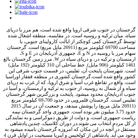
گرجستان در جنوب شرقی اروپا واقع شده است، هم مرز با دریای
سیاه، میان ترکیه و روسیه است. در مقایسه، منطقه اشغال شده
توسط گرجستان کمی کوچکتر از ایالت کارولینای جنوبی، با
مساحت 69700 کیلومتر مربع (26911 مایل مربع) است. گرجستان
سهام مرز با روسیه در N و E، جمهوری آذربایجان در E و S،
ارمنستان و ترکیه در، و دریای سیاه در W. مرز زمین گرجستان بالغ
1461 کیلومتر (906 مایل). خط ساحلی آن 310 کیلومتر (192 مایل)
است. شهرستان پایتخت آن، تفلیس، در قسمت جنوب شرقی این
کشور واقع شده است.گرجستان کشوری در منطقه قفقاز اوراسیا
است. واقع در تقاطع غرب آسیا و شرق اروپا، که از غرب به دریای
سیاه و از شمال به روسیه، از جنوب به ترکیه و ارمنستان، و آسیا در
جنوب آذربایجان محدود میشود. پایتخت و بزرگترین شهر گرجستان
تفلیس است. گرجستان قلمرویی در حدود 69،700 کیلومتر مربع
(26911 مایل مربع) را پوشش میدهد، و جمعیت آن در سال 2015
حدود 3.75 میلیون نفر بوده است. جمهوری واحد گرجستان نیمه
ریاست جمهوری است، و دولت از طریق دموکراسی و به نمایندگی
از کل مردم انتخاب می شوند.در دوران کلاسیک، چندین پادشاهی
مستقل در آنچه در این مکان که امروزه گرجستان نامیده میشود به
وجود می آید. پادشاهی از کولخیس و ایبریا مسیحیت در اوایل قرن 4