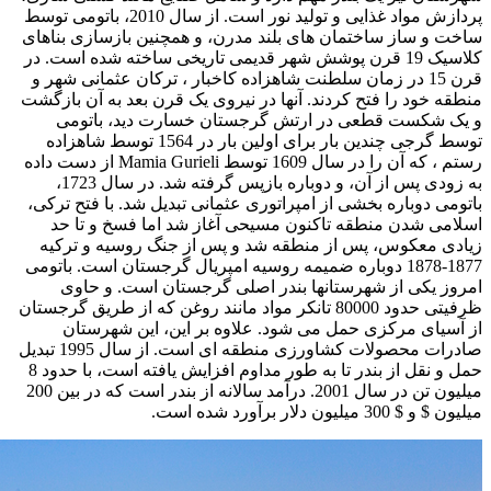
پردازش مواد غذایی و تولید نور است. از سال 2010، باتومی توسط
ساخت و ساز ساختمان های بلند مدرن، و همچنین بازسازی بناهای
کلاسیک 19 قرن پوشش شهر قدیمی تاریخی ساخته شده است. در
قرن 15 در زمان سلطنت شاهزاده کاخبار ، ترکان عثمانی شهر و
منطقه خود را فتح کردند. آنها در نیروی یک قرن بعد به آن بازگشت
و یک شکست قطعی در ارتش گرجستان خسارت دید، باتومی
توسط گرجی چندین بار برای اولین بار در 1564 توسط شاهزاده
رستم ، که آن را در سال 1609 توسط Mamia Gurieli از دست داده
به زودی پس از آن، و دوباره بازپس گرفته شد. در سال 1723،
باتومی دوباره بخشی از امپراتوری عثمانی تبدیل شد. با فتح ترکی،
اسلامی شدن منطقه تاکنون مسیحی آغاز شد اما فسخ و تا حد
زیادی معکوس، پس از منطقه شد و پس از جنگ روسیه و ترکیه
1877-1878 دوباره ضمیمه روسیه امپریال گرجستان است. باتومی
امروز یکی از شهرستانها بندر اصلی گرجستان است. و حاوی
ظرفیتی حدود 80000 تانکر مواد مانند روغن که از طریق گرجستان
از آسیای مرکزی حمل می شود. علاوه بر این، این شهرستان
صادرات محصولات کشاورزی منطقه ای است. از سال 1995 تبدیل
حمل و نقل از بندر تا به طور مداوم افزایش یافته است، با حدود 8
میلیون تن در سال 2001. درآمد سالانه از بندر است که در بین 200
میلیون $ و $ 300 میلیون دلار برآورد شده است.