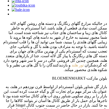
در حالیکه مزارع گلهای رنگارنگ و دسته های روشن گلهای لاله
ممکن است نمادی قطعی از هلند باشد، اما آمستردام به خاطر
کانال های زیبا و ساختمان های جذاب نیز شناخته شده است. اما
شما مجبور نیستید به خارج از شهر به دامنه های کوه ها بروید تا
زیبایی گلهای هلندی را ببینید، شما می توانید آن ها را قلب آمستردام
داشته باشید. با توجه به مترادف بودن هلند با گل و باغبانی، جای
تعجب نیست که آمستردام یکی از بهترین مکان های جهان برای
دسته گل های رنگارنگ یا پیاز گل لاله است. جدا از بازارهای متعدد
هلند، همچنین چندین گل فروشی عالی در سر تا سر شهر وجود دارد
که گردشگران
تور هلند
و بازدیدکنندگان را با گل های بی نظیر و با
شکوه هلندی محصور میکند.
بلوئن مارکت-BLOEMENMARKT
بازار گل شناور بلوئن آمستردام از اواسط قرن نوزدهم در هلند، به
عنوان یک مرکز مهم برای تجارت گل و گیاه خدمت کرده است. این
بازار را بر روی سکویی شناور روی آب های کانال ساخته شده بود تا
تاجرها برای حمل بار از طریق کانال ها آسان تر بتوانند کالاها را جا
به جا کنند. بازار در حال حاضر در سمت جنوب کانال Singel قرار