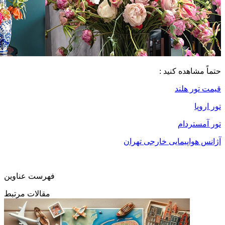
حتماً مشاهده کنید :
قیمت تور هلند
تور اروپا
تور آمستردام
آژانس هواپیمایی خارجی تهران
فهرست عناوین
مقالات مرتبط