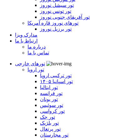
تور سیشل نوروز
تور تونس نوروز
تور آفریقای جنوبی نوروز
تورهای نوروز قاره آمریکا
تور برزیل نوروز
مدارک ویزا
ارتباط با ما
درباره ما
تماس با ما
تورهای خارجی
تور اروپا
تور ترکیبی اروپا
تور اسپانیا ۱۴۰۵
تور ایتالیا
تور فرانسه
تور یونان
تور سوئیس
تور کرواسی
تور چک
تور بلژیک
تور پرتغال
تور مجارستان