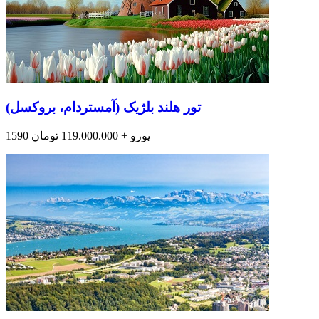
تور هلند بلژیک (آمستردام، بروکسل)
1590 یورو + 119.000.000 تومان