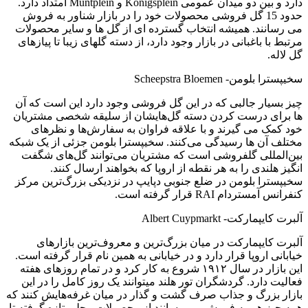
دارد و بین دو میدان عمومی Konigsplein و Muntplein امتداد دارد.
حدود 15 گل فروشی محصولات خود را در بازار شناور به فروش
می رسانند. همیشه انتخاب گسترده ای از گل ها و سایر محصولات
مرتبط با باغبانی در بازار وجود دارد، از دسته گلهای زیبا تا پیازهای
گل لاله.
سخیپسترا بلومن- Scheepstra Bloemen
چیز بسیار جالبی که در این گل فروشی وجود دارد این است که آن
ها برای درست کردن دسته گل‌هایشان از سلیقه شخصی مشتریان
خود کمک می گیرند و با علاقه فراوان به سفارش‌ها و نظرهای
مختلف آن ها رسیدگی می‌کنند. سخیپسترا بلومن جزئی از یک شبکه
بین‌المللی گلفروشی است که مشتریان می‌توانند گل‌های شگفت
انگیز هلندی را به هر نقطه از اروپا که بخواهند ارسال کنند.
سخیپسترا بلومن در ضلع جنوبی دپایپ در نزدیکی بزرگ‌ترین مرکز
کنفرانس آمستردام RAI قرار گرفته است.
آلبرت کایپمارکت- Albert Cuypmarkt
آلبرت کایپمارکت در میان بزرگ‌ترین و معروف‌ترین بازارهای
خیابانی اروپا قرار دارد و در خیابانی به همین نام قرار گرفته است.
این بازار در سال ۱۹۱۲ شروع به کار کرد و در تمام روزهای هفته
فعالیت دارد. گردشگران تور هلند میتوانند یک روز کامل را در این
بازار بزرگ و جذاب صرف گشت و گذار در میان غرفه‌هایش کنند که
همه چیز هم به فروش می رسانند از محصولات محلی تازه گرفته تا