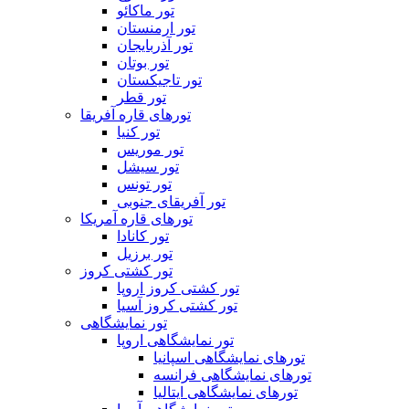
تور ماکائو
تور ارمنستان
تور آذربایجان
تور بوتان
تور تاجیکستان
تور قطر
تورهای قاره آفریقا
تور کنیا
تور موریس
تور سیشل
تور تونس
تور آفریقای جنوبی
تورهای قاره آمریکا
تور کانادا
تور برزیل
تور کشتی کروز
تور کشتی کروز اروپا
تور کشتی کروز آسیا
تور نمایشگاهی
تور نمایشگاهی اروپا
تورهای نمایشگاهی اسپانیا
تورهای نمایشگاهی فرانسه
تورهای نمایشگاهی ایتالیا