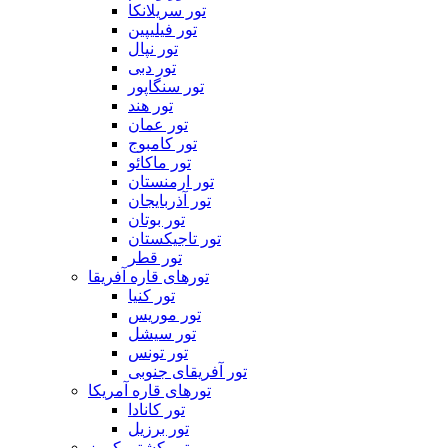
تور سریلانکا
تور فیلیپین
تور نپال
تور دبی
تور سنگاپور
تور هند
تور عمان
تور کامبوج
تور ماکائو
تور ارمنستان
تور آذربایجان
تور بوتان
تور تاجیکستان
تور قطر
تورهای قاره آفریقا
تور کنیا
تور موریس
تور سیشل
تور تونس
تور آفریقای جنوبی
تورهای قاره آمریکا
تور کانادا
تور برزیل
تور کشتی کروز