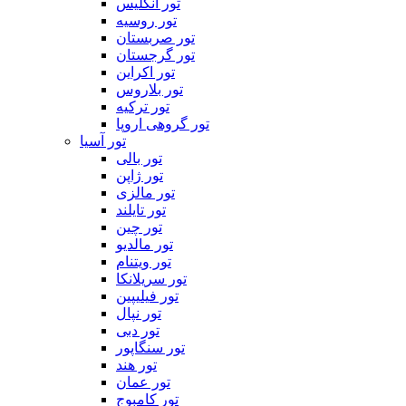
تور انگلیس
تور روسیه
تور صربستان
تور گرجستان
تور اکراین
تور بلاروس
تور ترکیه
تور گروهی اروپا
تور آسیا
تور بالی
تور ژاپن
تور مالزی
تور تایلند
تور چین
تور مالدیو
تور ویتنام
تور سریلانکا
تور فیلیپین
تور نپال
تور دبی
تور سنگاپور
تور هند
تور عمان
تور کامبوج