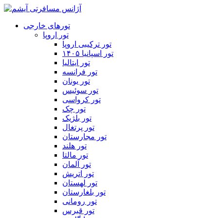
تورهای خارجی
تور اروپا
تور ترکیبی اروپا
تور اسپانیا ۱۴۰۵
تور ایتالیا
تور فرانسه
تور یونان
تور سوئیس
تور کرواسی
تور چک
تور بلژیک
تور پرتغال
تور مجارستان
تور هلند
تور مالتا
تور آلمان
تور اتریش
تور لهستان
تور بلغارستان
تور رومانی
تور قبرس