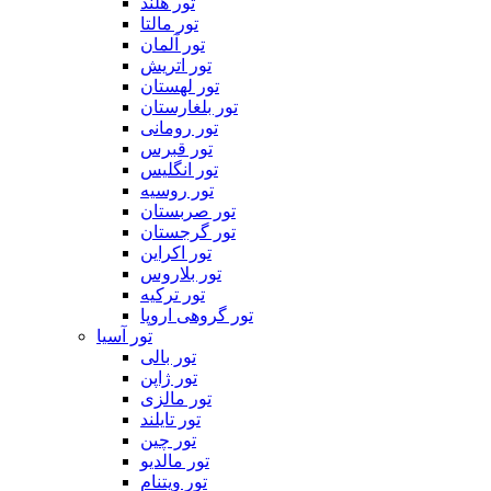
تور هلند
تور مالتا
تور آلمان
تور اتریش
تور لهستان
تور بلغارستان
تور رومانی
تور قبرس
تور انگلیس
تور روسیه
تور صربستان
تور گرجستان
تور اکراین
تور بلاروس
تور ترکیه
تور گروهی اروپا
تور آسیا
تور بالی
تور ژاپن
تور مالزی
تور تایلند
تور چین
تور مالدیو
تور ویتنام