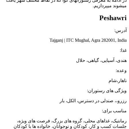
در ادامه به معرفی رستورانهای گوآ که در نقاط مختلف شهر یافت
میشوند میپردازیم.
Peshawri
آدرس:
Tajganj | ITC Mughal, Agra 282001, India
غذا:
هندی، آسیایی، گیاهی، حلال
وعده:
ناهار،شام
ویژگی های رستوران:
رزرو،، صندلی در دسترس، الکل، بار
مناسب برای:
رمانتیک، غذاهای محلی، گروه های بزرگ، فرصت های ویژه،
جلسات کسب و کار، کودکان و نوجوانان، خانواده ها با کودکان