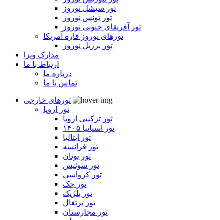
تور سیشل نوروز
تور تونس نوروز
تور آفریقای جنوبی نوروز
تورهای نوروز قاره آمریکا
تور برزیل نوروز
مدارک ویزا
ارتباط با ما
درباره ما
تماس با ما
تورهای خارجی
تور اروپا
تور ترکیبی اروپا
تور اسپانیا ۱۴۰۵
تور ایتالیا
تور فرانسه
تور یونان
تور سوئیس
تور کرواسی
تور چک
تور بلژیک
تور پرتغال
تور مجارستان