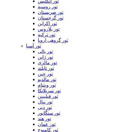
تور انگلیس
تور روسیه
تور صربستان
تور گرجستان
تور اکراین
تور بلاروس
تور ترکیه
تور گروهی اروپا
تور آسیا
تور بالی
تور ژاپن
تور مالزی
تور تایلند
تور چین
تور مالدیو
تور ویتنام
تور سریلانکا
تور فیلیپین
تور نپال
تور دبی
تور سنگاپور
تور هند
تور عمان
تور کامبوج