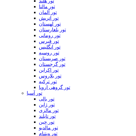
تور هلند
تور مالتا
تور آلمان
تور اتریش
تور لهستان
تور بلغارستان
تور رومانی
تور قبرس
تور انگلیس
تور روسیه
تور صربستان
تور گرجستان
تور اکراین
تور بلاروس
تور ترکیه
تور گروهی اروپا
تور آسیا
تور بالی
تور ژاپن
تور مالزی
تور تایلند
تور چین
تور مالدیو
تور ویتنام