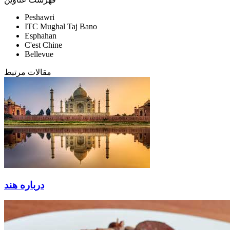
Peshawri
ITC Mughal Taj Bano
Esphahan
C'est Chine
Bellevue
مقالات مرتبط
درباره هند