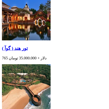
تور هند ( گوآ )
765 دلار + 35.000.000 تومان