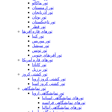
تور ماکائو
تور ارمنستان
تور آذربایجان
تور بوتان
تور تاجیکستان
تور قطر
تورهای قاره آفریقا
تور کنیا
تور موریس
تور سیشل
تور تونس
تور آفریقای جنوبی
تورهای قاره آمریکا
تور کانادا
تور برزیل
تور کشتی کروز
تور کشتی کروز اروپا
تور کشتی کروز آسیا
تور نمایشگاهی
تور نمایشگاهی اروپا
تورهای نمایشگاهی اسپانیا
تورهای نمایشگاهی فرانسه
تورهای نمایشگاهی ایتالیا