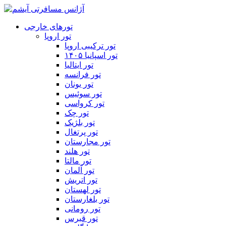
تورهای خارجی
تور اروپا
تور ترکیبی اروپا
تور اسپانیا ۱۴۰۵
تور ایتالیا
تور فرانسه
تور یونان
تور سوئیس
تور کرواسی
تور چک
تور بلژیک
تور پرتغال
تور مجارستان
تور هلند
تور مالتا
تور آلمان
تور اتریش
تور لهستان
تور بلغارستان
تور رومانی
تور قبرس