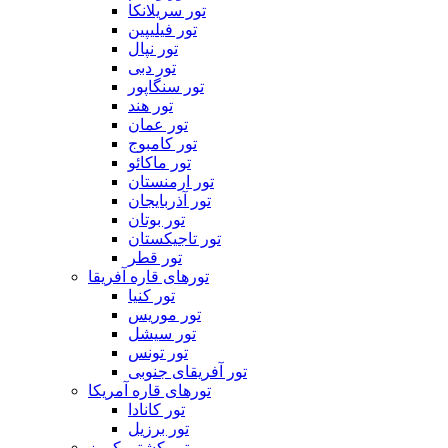
تور سریلانکا
تور فیلیپین
تور نپال
تور دبی
تور سنگاپور
تور هند
تور عمان
تور کامبوج
تور ماکائو
تور ارمنستان
تور آذربایجان
تور بوتان
تور تاجیکستان
تور قطر
تورهای قاره آفریقا
تور کنیا
تور موریس
تور سیشل
تور تونس
تور آفریقای جنوبی
تورهای قاره آمریکا
تور کانادا
تور برزیل
تور کشتی کروز