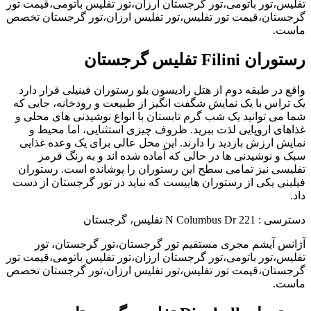
تفلیس،تور باتومی،تور گرجستان ارزان،تور تفلیس باتومی،قیمت تور
گرجستان،قیمت تور تفلیس،تور تفلیس ارزان،تور گرجستان تخصص
ماست.
رستوران Filini تفلیس گرجستان
واقع در طبقه دوم از هتل رادیسون بلو رستوران فینیلی قرار دارد
یک تراس با یک نمایش شگفت انگیز از طبیعت و رودخانه، جایی که
شما می توانید یک شب گرم تابستان با انواع نوشیدنی های محلی و
غذاهای اروپایی لذت ببرید. ظروف چیزی استثنایی، اما محیط و
نمایش ارزش بازدید را دارند. این محل عالی برای یک وعده غذایی
سبک و نوشیدنی ها در حالی که آماده شده اند و به رنگ قرمز
تفلیسی نیز تمامی سطح این رستوران را پوشانده است. رستوران
فیلینی یکی از رستوران هاییست که نباید در تور گرجستان از دست
داد.
دسترسی : 221 N Columbus Dr تفلیس، گرجستان
آژانس آیشم مجری مستقیم تور گرجستان،تور گرجستان، تور
تفلیس،تور باتومی،تور گرجستان ارزان،تور تفلیس باتومی،قیمت تور
گرجستان،قیمت تور تفلیس،تور تفلیس ارزان،تور گرجستان تخصص
ماست.