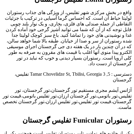
واقع در بخش مرکزی شهر تفلیس، از ویژگی های جذاب رستوران
لولیتا حیاط آن است. که احساس گرما آسیایی در ترکیب با جزئیات
التقاطی از جمله صندلی های فلزی، بخاری، و یک نوار بلند چوبی
قابل توجه که از آن که شما می توانید آشپز گرجی خود آماده کردن
غذا و نوشیدنی های خود را تماشا کنید. باغ سبز کوچک لولیتا جدا
شده رستوران از سر و صدا از خیابان. طبقه بالا شما خواهد سالن،
که در آن چندین بار در یک هفته دی جی گرجستان اجرای موسیقی
الکترو پیدا منوی آنها اغلب با قیمت های مقرون به صرفه به طور
کلی اروپا است. رستوران بسیار دیدنی و خوب که نباید در تور
گرجستان از دست داد.
دسترسی : 5, 3 Tamar Chovelidze St, Tbilisi, Georgia تفلیس،
گرجستان
آژانس آیشم مجری مستقیم تور گرجستان،تور گرجستان، تور
تفلیس،تور باتومی،تور گرجستان ارزان،تور تفلیس باتومی،قیمت تور
گرجستان،قیمت تور تفلیس،تور تفلیس ارزان،تور گرجستان تخصص
ماست.
رستوران Funicular تفلیس گرجستان
یکی از جاذبه های نمادین تاین رستوران تفلیس است همچنین یکی از