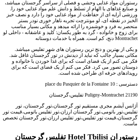
رستوران مواد غذایی وحشی و فصلی از سراسر گرجستان میباشد،
و صنایع غذاهای با الهام از تسلط و دانش علم مواد غذایی خود را.
ورزشی آرایه ای از حفاظت از مواد غذایی خود را دارد و نصف خبز
الخبز در نقطه ای، لو مونترچت تجربه ناهار خوری نودر بستر
منحصر به فرد و خوشمزه را ارائه میدهد و مکانی بسیار مناسب
برای زوج و خانواده - گرد به طور یکسان: کلید و عاشقانه - داخلی لو
Montrachet دنج، کم است. همراه با خدمات دوستانه
و یکی از بهترین و دنج ترین رستوران های شهر تفلیس میباشد.
مکانی بسیار جالب که نباید از دیدنش در تور گرجستان غافل شد.
فکر می کنم از یک فضای است که برای غذا خوردن با خانواده و
دوستان تصور می کرد. فکر می کنم از یک فضای است که برای
رویدادهای حرفه ای طراحی شده است.
دسترسی : 10 place du Pasquier de la Fontaine
21190 Puligny-Montrachet تفلیس،گرجستان
آژانس آیشم مجری مستقیم تور گرجستان،تور گرجستان، تور
تفلیس،تور باتومی،تور گرجستان ارزان،تور تفلیس باتومی،قیمت تور
گرجستان،قیمت تور تفلیس،تور تفلیس ارزان،تور گرجستان تخصص
ماست.
رستوران Hotel Tbilisi تفلیس گرجستان