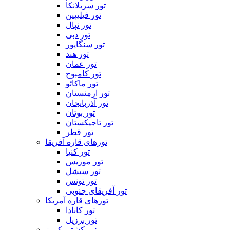
تور سریلانکا
تور فیلیپین
تور نپال
تور دبی
تور سنگاپور
تور هند
تور عمان
تور کامبوج
تور ماکائو
تور ارمنستان
تور آذربایجان
تور بوتان
تور تاجیکستان
تور قطر
تورهای قاره آفریقا
تور کنیا
تور موریس
تور سیشل
تور تونس
تور آفریقای جنوبی
تورهای قاره آمریکا
تور کانادا
تور برزیل
تور کشتی کروز