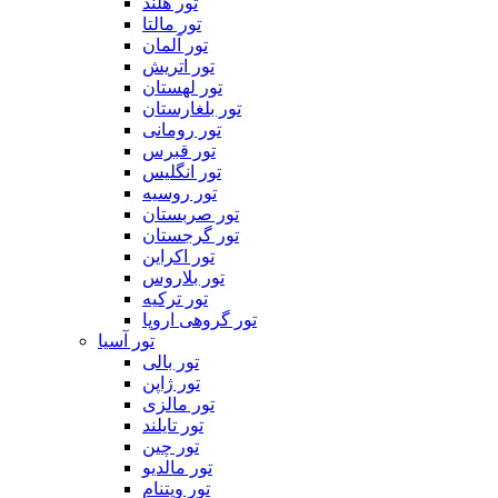
تور هلند
تور مالتا
تور آلمان
تور اتریش
تور لهستان
تور بلغارستان
تور رومانی
تور قبرس
تور انگلیس
تور روسیه
تور صربستان
تور گرجستان
تور اکراین
تور بلاروس
تور ترکیه
تور گروهی اروپا
تور آسیا
تور بالی
تور ژاپن
تور مالزی
تور تایلند
تور چین
تور مالدیو
تور ویتنام