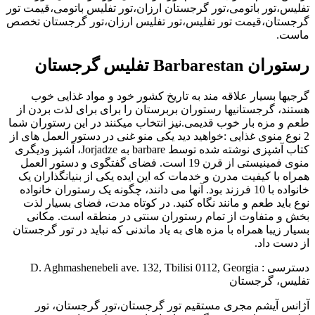
تفلیس،تور باتومی،تور گرجستان ارزان،تور تفلیس باتومی،قیمت تور
گرجستان،قیمت تور تفلیس،تور تفلیس ارزان،تور گرجستان تخصص
ماست.
رستوران Barbarestan تفلیس گرجستان
گرجیها بسیار علاقه مند به تاریخ کشور خود و مواد غذایی خوب
هستند، گرجستانیها رستوران بربرستان را برای برای لذت بردن از
طعم و مزه بار خوب قدیمی.نیز انتخاب میکنند در این رستوران شما
2 نوع منوی غذایی :خواهید دید یکی منو غنی در دستور العمل های از
کتاب آشپزی نوشته شده توسط barbare به Jorjadze، آشپز ودیگری
منوی فمینیستی از قرن 19 است. فضای گفتگوی و دستور العمل
همراه با کیفیت مدرن و خدمات که این ایده یکی از بنیانگذاران یک
خانواده با 10 فرزند بود. آنها می دانند، چگونه یک رستوران خانواده
نوع باید طعم و مانند نگاه کنید. در کوتاه مدت، فضای بسیار لذت
بخش و متفاوت از تمام رستوران سنتی در منطقه است. مکانی
بسیار زیبا همراه با مزه های به یاد ماندنی که نباید در تور گرجستان
از دست داد.
دسترسی : D. Aghmashenebeli ave. 132, Tbilisi 0112, Georgia
تفلیس، گرجستان
آژانس آیشم مجری مستقیم تور گرجستان،تور گرجستان، تور