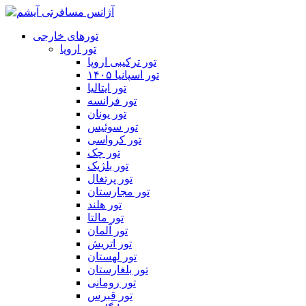
تورهای خارجی
تور اروپا
تور ترکیبی اروپا
تور اسپانیا ۱۴۰۵
تور ایتالیا
تور فرانسه
تور یونان
تور سوئیس
تور کرواسی
تور چک
تور بلژیک
تور پرتغال
تور مجارستان
تور هلند
تور مالتا
تور آلمان
تور اتریش
تور لهستان
تور بلغارستان
تور رومانی
تور قبرس