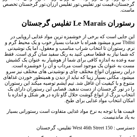
گرجستان،قیمت تور تفلیس،تور تفلیس ارزان،تور گرجستان تخصص
ماست.
رستوران Le Marais تفلیس گرجستان
این جایی است که برخی از خوشمزه ترین مواد غذایی اروپایی در
Tbilisi سرو میشود همراه با خدمات بسیار خوب و یک محیط گرم و
نرم. رستوران تا انتخاب شراب مناسب و معقول، اما یک نوشیدنی
که شما نیاز به قطعا سعی کنید به رنگ سفید سان گری است. فقط
سه وعده به اندازه کافی برای شما از هوشیار به عنوان یک کشیش
مست به عنوان یک موجود است مرداب و آن را خوشمزه است.
دراین رستوران انواع مختلف چای و نوشیدنی های مختلف نیز سرو
میشود. مکانی بسیار زیبا که نباید از دیدن و همینطور خوردن غذاهای
متنوع و با کیفیت آن غافل شد. تیم آیشم توصیه میکند این رستوران
را در تور گرجستان از دست ندهید. قصابی این رستوران دارای یک
انتخاب بزرگ از انواع گوشت حلال گاو تازه در هر شکل و اندازه با
امکان انتخاب مواد غذایی برای طبخ.
قیمت ها با توجه به نرخ مواد غذایی متفاوت است رستورانی بسیار
به یاد ماندنیست.
دسترسی : 150 West 46th Street تفلیس، گرجستان