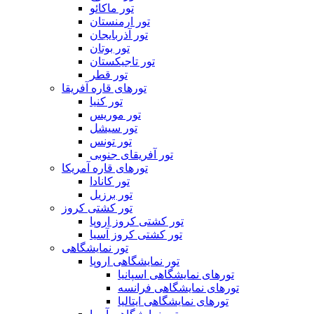
تور ماکائو
تور ارمنستان
تور آذربایجان
تور بوتان
تور تاجیکستان
تور قطر
تورهای قاره آفریقا
تور کنیا
تور موریس
تور سیشل
تور تونس
تور آفریقای جنوبی
تورهای قاره آمریکا
تور کانادا
تور برزیل
تور کشتی کروز
تور کشتی کروز اروپا
تور کشتی کروز آسیا
تور نمایشگاهی
تور نمایشگاهی اروپا
تورهای نمایشگاهی اسپانیا
تورهای نمایشگاهی فرانسه
تورهای نمایشگاهی ایتالیا