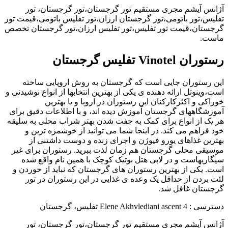
آژانس آیشم مجری مستقیم تور گرجستان،تور گرجستان، تور
تفلیس،تور باتومی،تور گرجستان ارزان،تور تفلیس باتومی،قیمت تور
گرجستان،قیمت تور تفلیس،تور تفلیس ارزان،تور گرجستان تخصص
ماست.
رستوران Vinotel تفلیس گرجستان
این رستوران جایی است که گرجستان به روش اروپایی ساخته
است،وینوتل ارائه دهنده ی یکی از بهترین انتخابها از انواع نوشیدنی و
خوراکی و اکثرکارکنان این رستوران در اروپا و یا بهترین
آموزشگاههای گرجستان آموزش دیده اند، و با اطلاعات دقیق برای
هر یک از انواع برای کمک به جفت شدن بهتر شراب محلی به سلیقه
خود فراهم می کند. در اینجا شما می توانید از خوشمزه ترین و
بهترین غذاهای یورو فیوژن و اجرای زنده و دوست داشتنی از
موسیقی محلی گرجستان هم زمان لذت ببرید. رستوران برای غیر
سیگاریهاست و در لابی هتل بوتیک کوچک با همین نام واقع شده
است. یکی از بهترین رستوران های گرجستان که نباید از خوردن و
لئت بردن از حداقل یک وعده ی غذایی در این رستوران در تور
گرجستان غافل شد.
دسترسی : 4 Elene Akhvlediani ascent تفلیس، گرجستان
آژانس آیشم مجری مستقیم تور گرجستان،تور گرجستان، تور