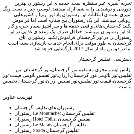
تجربه آشپزی غیر منتظره است. خدمه ی این رستوران بهترین
خوردنی و نوشیدنی را به شما ارائه میدهند. لوستر، چین با دست رنگ
آمیزی، همه ی امکانات این رستوران یاد اور اروپا و کشورهایی
اروپایی میباشند. این یک رستوران پنج ستاره است اما فراموش
نکنید که ستاره های واقعی خدمه ها و سر آشپز بسیار خبره و کار
بلد این رستوران میباشند. حداقل صرف یک وعده ی غذایی در این
رستوران را در تور گرجستان فراموش نکنید. رستوران اتاق
گرجستان به طور موقت برای انجام خدمات بازسازی بسته است
اما در دومین ماه از سال 2017 بازگشایی خواهد شد.
دسترسی : تفلیس گرجستان
آژانس آیشم مجری مستقیم تور گرجستان،تور گرجستان، تور
تفلیس،تور باتومی،تور گرجستان ارزان،تور تفلیس باتومی،قیمت تور
گرجستان،قیمت تور تفلیس،تور تفلیس ارزان،تور گرجستان تخصص
ماست.
فهرست عناوین
رستوران های تفلیس گرجستان
رستوران Le Montrachet تفلیس گرجستان
رستوران Hotel Tbilisi تفلیس گرجستان
رستوران Le Marais تفلیس گرجستان
رستوران Strada تفلیس گرجستان