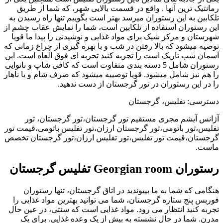
رمانتیک ترین آنها . واقع در قسمت بالایی شهر، که شما از طریق
تلکابین به این رستوران میرسد بهتر است بگوییم تنها راه رسیدن به
این رستوران استفاده از تلکابین است، شما را نمایش عقاب چشم از
شهرستان و مرکز شیک برای مواد غذایی و نوشیدنی را پیدا ما قویا
توصیه میشود که بالا رفتن در شب و با بهره گیری از چراغ زمانی که
آسمان شب تاریک است را تجربه کنید تجربه ای فوق العاه است. این
رستوران شامل 5 دسته بندی متفاوت است که کافی شاپ و نانوایی
را هم نیز شامل میشود. قویا توصییه میشود که صرف شام و یا ناهار
را در این رستوران در تور گرجستان از دست ندهید.
دسترسی: تفلیس، گرجستان
آژانس آیشم مجری مستقیم تور گرجستان،تور گرجستان، تور
تفلیس،تور باتومی،تور گرجستان ارزان،تور تفلیس باتومی،قیمت تور
گرجستان،قیمت تور تفلیس،تور تفلیس ارزان،تور گرجستان تخصص
ماست.
رستوران Georgian room تفلیس گرجستان
هنگامی که شما به ما بپیوندید در اتاق گرجستان، تنها رستوران
فوربس پنج ستاره گرجستان، شما می توانید بهترین مواد غذایی را
تجربه کنید انتظار می رود. مواد غذایی است که سنتی، در عین حال
مدرن. شما در حال نشسته به بیش از یک وعده غذایی. برای یک