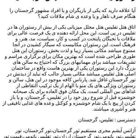
آیا علاقه دارید که یکی از بازیگران و یا افراد مشهور گرجستان را
هنگام صرف ناهار و یا وعده ی شام ملاقات کنید؟
اتاق هتل تفلیس هتل مجلل میزبانی یکی از بیش از رستوران ها در
تفلیس در پی است. این محل ارائه دهنده ی یک فرصت عالی برای
ملاقات با نخبگان پایتخت در کسب و کار، سیاست، مد، هنر، و
فرهنگ است. این رستوران مکانیست که سیگار کشیدن در آنجا
ممنوع میباشد مکانی بسیار زیبا و لذت بخش. رستوران این هتل
طوری طراحی شده است که بهترین مکان برای برگزاری مراسم و
تشریفات میباشد برای مهمانیهای بزرگ که احتیاج به سالن های
بزرگ دارد این رستوران یکی از بهترین هاست واقع در ساختمان
اصلی هتل تفلیس میباشد مکانی بسیار جالب که نباید از دیدنش در
تور گرجستان غافل شد. پارناس کافه موجود در این هتل، سالن و
رستوران ویژگی های یک منو با الهام از یک ترکیب التقاطی از
غذاهای بین المللی است. یک مکان فوق العاده برای یک صبحانه
خوشمزه قبل از شروع روز خود را در تفلیس، گرجستان، و یا باز
کردن از پیچ با یک شام خوشمزه و کوکتل وعده های غذایی تافیقی از
هنر و آشپزی میباشند.
دسترسی : تفلیس، گرجستان
آژانس آیشم مجری مستقیم تور گرجستان،تور گرجستان، تور
تفلیس،تور باتومی،تور گرجستان ارزان،تور تفلیس باتومی،قیمت تور