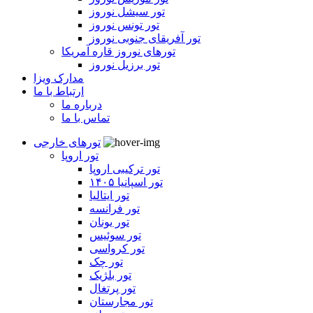
تور سیشل نوروز
تور تونس نوروز
تور آفریقای جنوبی نوروز
تورهای نوروز قاره آمریکا
تور برزیل نوروز
مدارک ویزا
ارتباط با ما
درباره ما
تماس با ما
تورهای خارجی
تور اروپا
تور ترکیبی اروپا
تور اسپانیا ۱۴۰۵
تور ایتالیا
تور فرانسه
تور یونان
تور سوئیس
تور کرواسی
تور چک
تور بلژیک
تور پرتغال
تور مجارستان