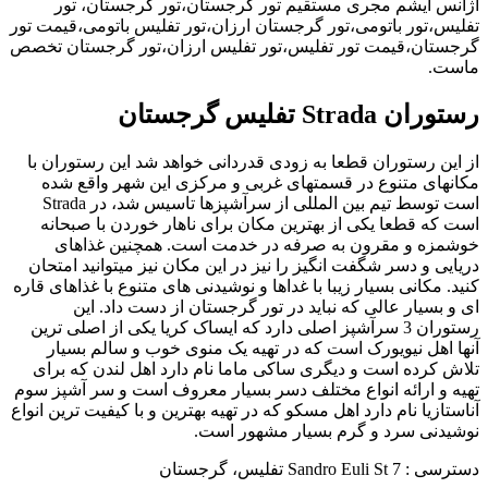
آژانس آیشم مجری مستقیم تور گرجستان،تور گرجستان، تور
تفلیس،تور باتومی،تور گرجستان ارزان،تور تفلیس باتومی،قیمت تور
گرجستان،قیمت تور تفلیس،تور تفلیس ارزان،تور گرجستان تخصص
ماست.
رستوران Strada تفلیس گرجستان
از این رستوران قطعا به زودی قدردانی خواهد شد این رستوران با
مکانهای متنوع در قسمتهای غربی و مرکزی این شهر واقع شده
است توسط تیم بین المللی از سرآشپزها تاسیس شد، در Strada
است که قطعا یکی از بهترین مکان برای ناهار خوردن با صبحانه
خوشمزه و مقرون به صرفه در خدمت است. همچنین غذاهای
دریایی و دسر شگفت انگیز را نیز در این مکان نیز میتوانید امتحان
کنید. مکانی بسیار زیبا با غداها و نوشیدنی های متنوع با غذاهای قاره
ای و بسیار عالی که نباید در تور گرجستان از دست داد. این
رستوران 3 سرآشپز اصلی دارد که ایساک کریا یکی از اصلی ترین
آنها اهل نیویورک است که در تهیه یک منوی خوب و سالم بسیار
تلاش کرده است و دیگری ساکی ماما نام دارد اهل لندن که برای
تهیه و ارائه انواع مختلف دسر بسیار معروف است و سر آشپز سوم
آناستازیا نام دارد اهل مسکو که در تهیه بهترین و با کیفیت ترین انواع
نوشیدنی سرد و گرم بسیار مشهور است.
دسترسی : 7 Sandro Euli St تفلیس، گرجستان