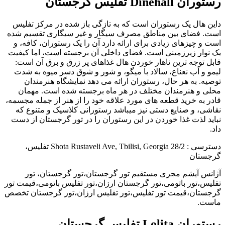
رستوران Dinehall تفلیس گرجستان
داین هال یک رستوران است که به تازگی باز شده در مرکز تفلیس
است. فضای بین مناطق مصرف سیگار و غیر سیگاری تقسیم شده
است و چیزهای زیادی برای ارائه دارد آن را یک رستوران، کافه، و
یک نوار زیرزمینی است. فضای داخلی آن برجسته است، اما کیفیت
قابل توجه ترین ناهار خوردن هال غذاهای پر زرق و برق آن است:
لیمو و آب نعناع، سالاد با میگو، و شور و شوق دسر میوه به شدت
توصیه. به هر حال، رستوران ارائه می دهد نمایشگاه هنرمندان
محلی و هنرمندان مختلف در هر ماه برجسته شده است. مهمان
قادر به خرید قطعه های مورد علاقه خود را از هنر از جمله مجسمه،
نقاشی، و صنایع دستی نیز میباشد رستورانی کلاسیک و متنوع که
نباید لذت غذا خوردن در این رستوران را در تور گرجستان از دست
داد.
دسترسی : 28/2 Shota Rustaveli Ave, Tbilisi, Georgia تفلیس،
گرجستان
آژانس آیشم مجری مستقیم تور گرجستان،تور گرجستان، تور
تفلیس،تور باتومی،تور گرجستان ارزان،تور تفلیس باتومی،قیمت تور
گرجستان،قیمت تور تفلیس،تور تفلیس ارزان،تور گرجستان تخصص
ماست.
رستوران Lolita تفلیس گرجستان