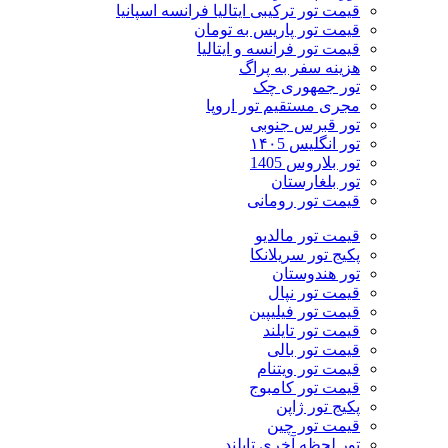
قیمت تور ترکیبی ایتالیا فرانسه اسپانیا
قیمت تور پاریس به تومان
قیمت تور فرانسه و ایتالیا
هزینه سفر به پراگ
تور جمهوری چک
مجری مستقیم تور اروپا
تور قبرس جنوبی
تور انگلیس ۱۴۰5
تور بلاروس 1405
تور بلغارستان
قیمت تور رومانی
قیمت تور مالدیو
پکیج تور سریلانکا
تور هندوستان
قیمت تور نپال
قیمت تور فیلیپین
قیمت تور تایلند
قیمت تور بالی
قیمت تور ویتنام
قیمت تور کامبوج
پکیج تور ژاپن
قیمت تور چین
تور لحظه آخری تایلند