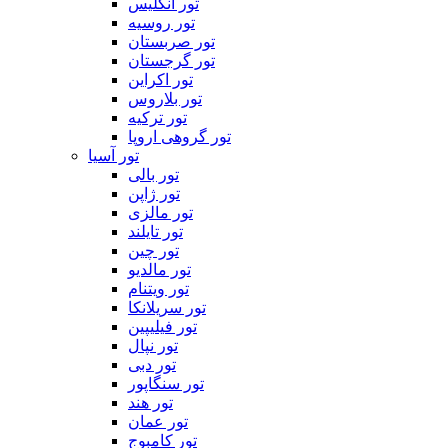
تور انگلیس
تور روسیه
تور صربستان
تور گرجستان
تور اکراین
تور بلاروس
تور ترکیه
تور گروهی اروپا
تور آسیا
تور بالی
تور ژاپن
تور مالزی
تور تایلند
تور چین
تور مالدیو
تور ویتنام
تور سریلانکا
تور فیلیپین
تور نپال
تور دبی
تور سنگاپور
تور هند
تور عمان
تور کامبوج