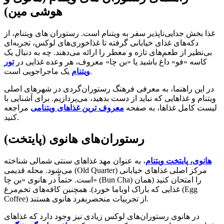
هوشی مین)
غذا بخش جدایی‌ناپذیر سفر به ویتنام است. رستوران های ویتنام، از
دکه‌های غذای خیابانی گرفته تا غذاخوری‌های لوکس، تجربه‌ای
بی‌نظیر از طعم‌های تازه و معطر را ارائه می‌دهند. چه به دنبال یک
کاسه «فو» داغ باشید یا «بن چا» معروف، هر وعده غذایی در
تور
یک ماجراجویی است.
ویتنام
در این راهنما، به معرفی فرهنگ رستوران‌گردی در شهرهای اصلی
ویتنام و غذاهایی که نباید از دست بدهید، می‌پردازیم. برای آشنایی با
لیست کامل غذاها، به صفحه
معروف ترین غذاهای ویتنامی
مراجعه
کنید.
رستوران‌های هانوی (پایتخت)
هانوی، پایتخت ویتنام
، به عنوان مهد غذاهای سنتی شمالی شناخته
می‌شود. محله قدیمی (Old Quarter) مرکز اصلی غذاهای خیابانی
است. حتماً در هانوی «بن چا» (Bun Cha) را امتحان کنید (همان
غذایی که باراک اوباما خورد). همچنین کافه‌های تخم‌مرغ (Egg
Coffee) از تجربیات منحصربفرد هانوی هستند.
در هانوی رستوران‌های لوکس زیادی نیز وجود دارد که غذاهای