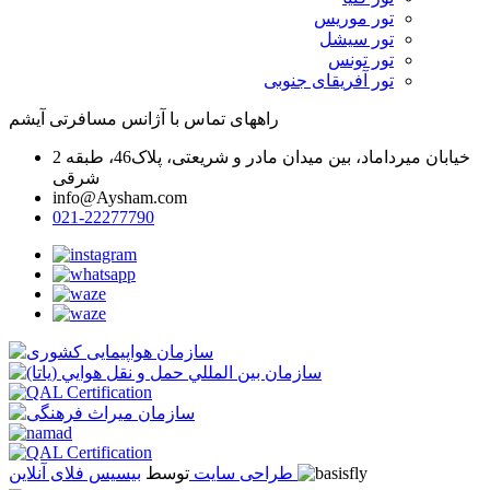
تور موریس
تور سیشل
تور تونس
تور آفریقای جنوبی
راههای تماس با آژانس مسافرتی آیشم
خیابان میرداماد، بین میدان مادر و شریعتی، پلاک46، طبقه 2
شرقی
info@Aysham.com
021-22277790
بیسیس فلای آنلاین
طراحی سایت
توسط