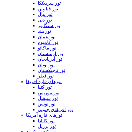
تور سریلانکا
تور فیلیپین
تور نپال
تور دبی
تور سنگاپور
تور هند
تور عمان
تور کامبوج
تور ماکائو
تور ارمنستان
تور آذربایجان
تور بوتان
تور تاجیکستان
تور قطر
تورهای قاره آفریقا
تور کنیا
تور موریس
تور سیشل
تور تونس
تور آفریقای جنوبی
تورهای قاره آمریکا
تور کانادا
تور برزیل
تور کشتی کروز