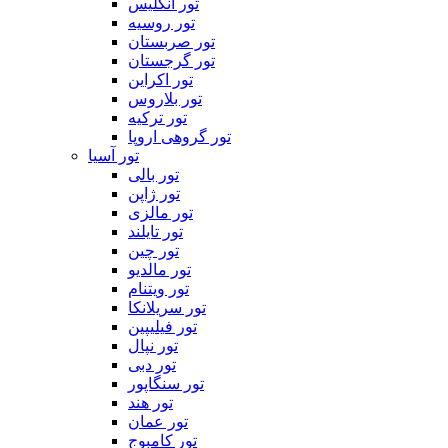
تور انگلیس
تور روسیه
تور صربستان
تور گرجستان
تور اکراین
تور بلاروس
تور ترکیه
تور گروهی اروپا
تور آسیا
تور بالی
تور ژاپن
تور مالزی
تور تایلند
تور چین
تور مالدیو
تور ویتنام
تور سریلانکا
تور فیلیپین
تور نپال
تور دبی
تور سنگاپور
تور هند
تور عمان
تور کامبوج