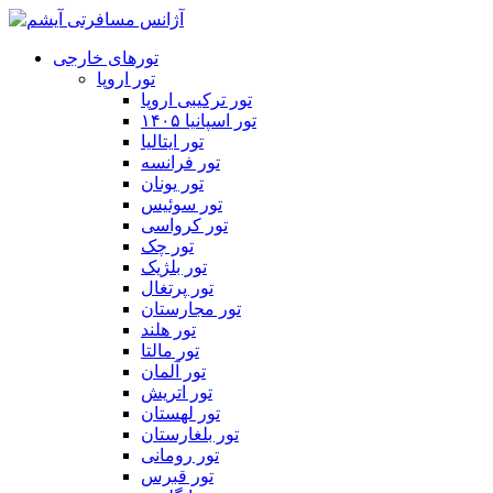
تورهای خارجی
تور اروپا
تور ترکیبی اروپا
تور اسپانیا ۱۴۰۵
تور ایتالیا
تور فرانسه
تور یونان
تور سوئیس
تور کرواسی
تور چک
تور بلژیک
تور پرتغال
تور مجارستان
تور هلند
تور مالتا
تور آلمان
تور اتریش
تور لهستان
تور بلغارستان
تور رومانی
تور قبرس