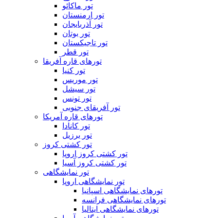
تور ماکائو
تور ارمنستان
تور آذربایجان
تور بوتان
تور تاجیکستان
تور قطر
تورهای قاره آفریقا
تور کنیا
تور موریس
تور سیشل
تور تونس
تور آفریقای جنوبی
تورهای قاره آمریکا
تور کانادا
تور برزیل
تور کشتی کروز
تور کشتی کروز اروپا
تور کشتی کروز آسیا
تور نمایشگاهی
تور نمایشگاهی اروپا
تورهای نمایشگاهی اسپانیا
تورهای نمایشگاهی فرانسه
تورهای نمایشگاهی ایتالیا