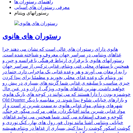
راهنمای رستوران ها
معرفی رستوران های آسیایی
رستورانهای ویتنام
رستوران های هانوی
هانوی دارای رستوران های عالی است که نشان می دهند چرا
غذاهای ویتنامی در سراسر جهان معروف و شناخته شده است.
رستورانهای هانوی با برقراری ارتباط فرهنگی با فرانسه و چین و
همچنین با سنتهای محلی غنی ویتنام، غذایی ترکیبی از سراسر جهان
را به ارمغان می آورند و هر وعده غذایی یک ماجرایی دارد. حتما در
تور ویتنام یک وعده غذای محلی بخورید و مطمئنا برای پیدا کردن
چیزی مناسب با سلیقه ی غذایی شما گزینه های بسیاری در پیش رو
خواهید داشت. بهترین غذاهای هانوی، ویژگی ارزان و در عین حال
خوشمزه بودن را دارا هستند که می توانند در کوچه های باریک هانوی
Old Quarter و بازارهای خیابانی شلوغ پیدا شوند. در مقایسه با دیگر
شهرهای ویتنام، مواد غذایی هانوی به سمت شیرین تر است و از
مواد غذایی شیرین مانند آفتابگردان، ماهی مرکب، میگو، خرچنگ،
کلوچه و صدف استفاده می کنند. شما همچنین می توانید غذاهای
خیابانی ویتنامی آشنا مانند نودل فو، رول های بهار، کیک نوردی و
گوشت اسکور گوشت را پیدا کنید. بسیاری از غذاها در ویتنام،همیشه