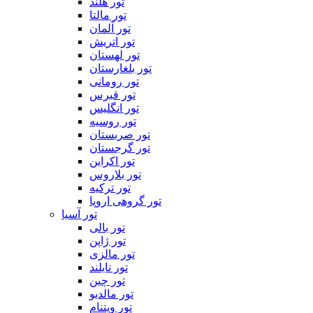
تور هلند
تور مالتا
تور آلمان
تور اتریش
تور لهستان
تور بلغارستان
تور رومانی
تور قبرس
تور انگلیس
تور روسیه
تور صربستان
تور گرجستان
تور اکراین
تور بلاروس
تور ترکیه
تور گروهی اروپا
تور آسیا
تور بالی
تور ژاپن
تور مالزی
تور تایلند
تور چین
تور مالدیو
تور ویتنام