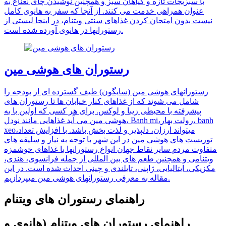
با سبزیجات تازه و گیاهان سبز و همچنین نوشیدن چای نعناع به
عنوان همراهی خدمت می کنند. از آنجا که سفر به هانوی کامل
نیست بدون امتحان کردن غذاهای سنتی ویتنام، در اینجا لیستی از
رستورانها در هانوی آورده شده است.
رستوران های هوشی مین
رستورانهای هوشی مین (سایگون) طیف گسترده ای از بودجه را
شامل می شوند که از غذاهای کنار خیابان ها تا رستوران های
پیشرفته با محیطی زیبا و لوکس. برای هر کسی که اولین با به
هوشی مین می آید غذاهایی مانند نودل، Banh mi،رولت بهار، banh
xeo،میتواند ارزان، دلپذیر و لذت بخش باشد. با افزایش تعداد
توریست های هوشی مین در این شهر با توجه به نیاز و سلیقه های
متفاوت مردم سایر نقاط جهان انواع رستورانها با غذاهای خوشمزه
ویتنامی و همچنین طعم های بین المللی از جمله فرانسوی، هندی،
مکزیکی، ایتالیایی، ژاپنی، تایلندی و چینی احداث شده است. در این
مقاله به معرفی رستورانهای هوشی مین میپردازیم.
راهنمای رستوران های ویتنام
راهنمای رستوران های ویتنام (هانوی و