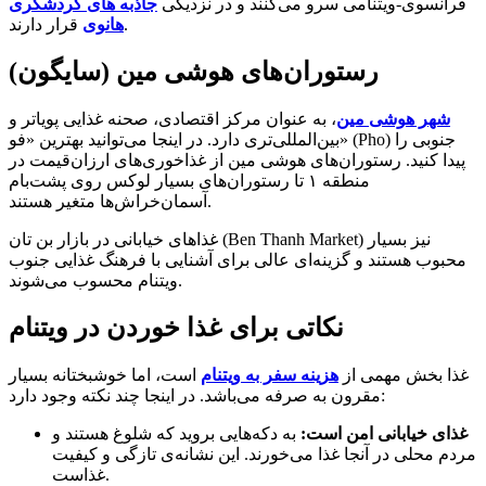
فرانسوی-ویتنامی سرو می‌کنند و در نزدیکی
جاذبه های گردشگری
قرار دارند.
هانوی
رستوران‌های هوشی مین (سایگون)
شهر هوشی مین
، به عنوان مرکز اقتصادی، صحنه غذایی پویاتر و
بین‌المللی‌تری دارد. در اینجا می‌توانید بهترین «فو» (Pho) جنوبی را
پیدا کنید. رستوران‌های هوشی مین از غذاخوری‌های ارزان‌قیمت در
منطقه ۱ تا رستوران‌های بسیار لوکس روی پشت‌بام
آسمان‌خراش‌ها متغیر هستند.
غذاهای خیابانی در بازار بن تان (Ben Thanh Market) نیز بسیار
محبوب هستند و گزینه‌ای عالی برای آشنایی با فرهنگ غذایی جنوب
ویتنام محسوب می‌شوند.
نکاتی برای غذا خوردن در ویتنام
غذا بخش مهمی از
هزینه سفر به ویتنام
است، اما خوشبختانه بسیار
مقرون به صرفه می‌باشد. در اینجا چند نکته وجود دارد:
غذای خیابانی امن است:
به دکه‌هایی بروید که شلوغ هستند و
مردم محلی در آنجا غذا می‌خورند. این نشانه‌ی تازگی و کیفیت
غذاست.