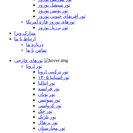
تور سیشل نوروز
تور تونس نوروز
تور آفریقای جنوبی نوروز
تورهای نوروز قاره آمریکا
تور برزیل نوروز
مدارک ویزا
ارتباط با ما
درباره ما
تماس با ما
تورهای خارجی
تور اروپا
تور ترکیبی اروپا
تور اسپانیا ۱۴۰۵
تور ایتالیا
تور فرانسه
تور یونان
تور سوئیس
تور کرواسی
تور چک
تور بلژیک
تور پرتغال
تور مجارستان