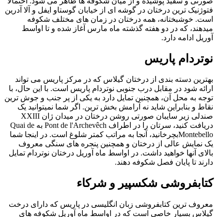
صورتی و سفید پوشیده و از میان شکوفه ها ظاهر می شود. احتمالا
فتوژنیک ترین درختان در گوشه ای از خیابان گوستاو ایفل و آلا آدرین
است. خوشبختانه، همه درختان در زمان های مختلف شکوفه
میدهند، که در دو هفته گذشته ماه مارس آغاز شده و تا اواسط
آوریل ادامه دارد.
نوتردام پاریس
بهترین دسته بندی از درختان گیلاس که در مرکز پاریس می تواند
ارائه شود در مقابل درب جنوبی نوتردام پاریس است. با این حال، با
توجه به محل آن، همچنین تمایل دارد به یکی از پر جنب و جوش ترین
نقاط و بنابراین شاید نه آرامش بخش ترین. اگر شما نمیتوانید یک
صندلی زیر سایبان صورتی روشن درختان در میدان ژان XXIII
دریافت کنید، سرتان را در اطراف Pont de l'Archevêch به Quai de
Montebelloبچرخانید، آنجا به مراتب کمتر شلوغ است. در اینجا شما
یک نمایش عالی از درختان و همچنین پنجره های سنگی معروف
بالای آنها خواهید داشت. در اواسط ماه آوریل درختان نوتردام تمایل
دارند تا پایان فصل شکوفه دهند.
کتابفروشی شکسپیر و شرکاء
معروف ترین کتابفروشی زبان انگلیسی در پاریس که دارای درخت
گیلاس بسیار خاصی است که در اواسط ماه آوریل شکوفه های