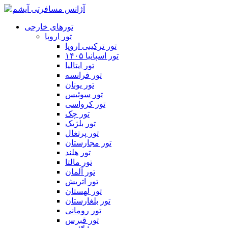
تورهای خارجی
تور اروپا
تور ترکیبی اروپا
تور اسپانیا ۱۴۰۵
تور ایتالیا
تور فرانسه
تور یونان
تور سوئیس
تور کرواسی
تور چک
تور بلژیک
تور پرتغال
تور مجارستان
تور هلند
تور مالتا
تور آلمان
تور اتریش
تور لهستان
تور بلغارستان
تور رومانی
تور قبرس