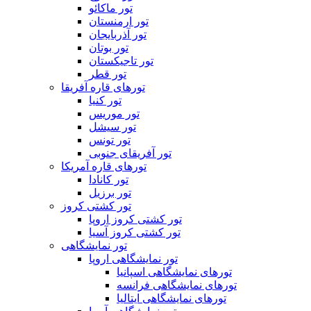
تور ماکائو
تور ارمنستان
تور آذربایجان
تور بوتان
تور تاجیکستان
تور قطر
تورهای قاره آفریقا
تور کنیا
تور موریس
تور سیشل
تور تونس
تور آفریقای جنوبی
تورهای قاره آمریکا
تور کانادا
تور برزیل
تور کشتی کروز
تور کشتی کروز اروپا
تور کشتی کروز آسیا
تور نمایشگاهی
تور نمایشگاهی اروپا
تورهای نمایشگاهی اسپانیا
تورهای نمایشگاهی فرانسه
تورهای نمایشگاهی ایتالیا