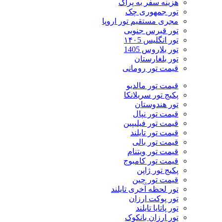
هزینه سفر به پراگ
تور جمهوری چک
مجری مستقیم تور اروپا
تور قبرس جنوبی
تور انگلیس ۱۴۰5
تور بلاروس 1405
تور بلغارستان
قیمت تور رومانی
قیمت تور مالدیو
پکیج تور سریلانکا
تور هندوستان
قیمت تور نپال
قیمت تور فیلیپین
قیمت تور تایلند
قیمت تور بالی
قیمت تور ویتنام
قیمت تور کامبوج
پکیج تور ژاپن
قیمت تور چین
تور لحظه آخری تایلند
تور پوکت ارزان
تور پاتايا تايلند
تور ارزان بانکوک