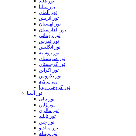
تور هلند
تور مالتا
تور آلمان
تور اتریش
تور لهستان
تور بلغارستان
تور رومانی
تور قبرس
تور انگلیس
تور روسیه
تور صربستان
تور گرجستان
تور اکراین
تور بلاروس
تور ترکیه
تور گروهی اروپا
تور آسیا
تور بالی
تور ژاپن
تور مالزی
تور تایلند
تور چین
تور مالدیو
تور ویتنام