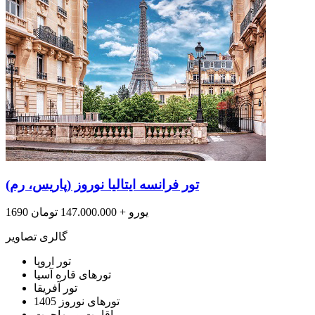
تور فرانسه ایتالیا نوروز (پاریس، رم)
1690 یورو + 147.000.000 تومان
گالری تصاویر
تور اروپا
تورهای قاره آسیا
تور آفریقا
تورهای نوروز 1405
اقامت و مهاجرت