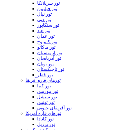
تور سریلانکا
تور فیلیپین
تور نپال
تور دبی
تور سنگاپور
تور هند
تور عمان
تور کامبوج
تور ماکائو
تور ارمنستان
تور آذربایجان
تور بوتان
تور تاجیکستان
تور قطر
تورهای قاره آفریقا
تور کنیا
تور موریس
تور سیشل
تور تونس
تور آفریقای جنوبی
تورهای قاره آمریکا
تور کانادا
تور برزیل
تور کشتی کروز