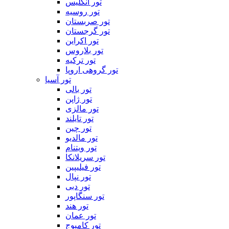
تور انگلیس
تور روسیه
تور صربستان
تور گرجستان
تور اکراین
تور بلاروس
تور ترکیه
تور گروهی اروپا
تور آسیا
تور بالی
تور ژاپن
تور مالزی
تور تایلند
تور چین
تور مالدیو
تور ویتنام
تور سریلانکا
تور فیلیپین
تور نپال
تور دبی
تور سنگاپور
تور هند
تور عمان
تور کامبوج