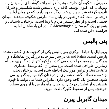
صورتی باشکوه آن خارج میشود. در اطراف گوشه ای از میدان رنه
ویویانی، که اکنون توسط کافه تازه تاسیس شده شکسپیر و شرکا
نادیده گرفته شد. چهار درخت دیگر وجود دارد، که در میان اولین
درختانی است که در شهر در پایان ماه مارس شکوفه میدهند. میدان
قدیمی است و از نطر بیشتر مردم نا زیبا است، درختان، باستانی و
همچنین یک گورستان Merovingian، که در آن پادشاهان اولیه
فرانسه دفن شده اند.
پتی پالیس
پریتیایلل یا حیاط مرکزی پتی پالیس یکی از گنجینه های کشف نشده
پاریس است. Grand Palais در سراسر جاده بزرگترین نمایشگاه و
بزرگترین جمعیت را جذب می کند، اما کوچکتر از دو گالری، مسلما
زیباترین طراحی شده است. باغ مضر آن، که توسط معماری
Beaux-Arts و تراس موزاییک احاطه شده است، درختان نخل،
چشمه و تعداد انگشت شماری از درختان گیلاس زودگذر پر می
شود. همچنین یک کافه وجود دارد، بنابراین شما می توانید با قهوه
بنشینید و از نمایش درختان در پایان ماه مارس یا از روی سطح
حوضچه پس از سقوط گلبرگ لذت ببرید.
میدان گابریل پیرن