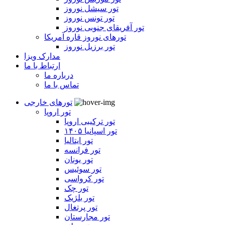
تور سیشل نوروز
تور تونس نوروز
تور آفریقای جنوبی نوروز
تورهای نوروز قاره آمریکا
تور برزیل نوروز
مدارک ویزا
ارتباط با ما
درباره ما
تماس با ما
تورهای خارجی
تور اروپا
تور ترکیبی اروپا
تور اسپانیا ۱۴۰۵
تور ایتالیا
تور فرانسه
تور یونان
تور سوئیس
تور کرواسی
تور چک
تور بلژیک
تور پرتغال
تور مجارستان