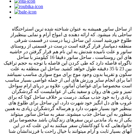
از ساحل سانور همیشه به عنوان شناخته شده ترین استراحتگاه
ساحلی یاد میشود. که ارائه دهنده ی امواج آرام و نمایی بینظیراز
طلوع خورشید است. این ساحل زیبا درست در قسمت شرقی
منطقه دمپاسار قرار گرفته است درست در قسمتی از روستای
سانور و علت نامیده شدنش به این نام هم قرار گرفتن در حاشیه
های این روستاست ، ساحل سانور دقیقا 16 کیلومتر با ساحل
ناگوراه فاصله دارد که طی کردن این فاصله با توجه به حجم ترافیک
بین 23 تا 35 دقیقه طول خواهد کشید. ساحل این منطقه به علت
سکون و تقریبا بدون وجود موج برای موج سواری مناسب نمیباشد
اما برای انجام سایر ورزش های آبی از جمله غواصی بسیار مناسب
است مخصوصا برای غواصان آماتور، علاوه بر دریای ارام سواحل
تمیز و شن های روان و سفید یکی از عواملیست که گردشگران
زیادی را به خود جذب میکند. درست بر خلاف ساحل کوتا که برای
غروب های دل انگیز خود شهرت دارد، این ساحل برای طلوع های
بینظیر خود بسیار شهرت دارد و هرساله گردشگران زیادی به همین
منظور به این ساحل جذب میشوند. سفر به ساحل سانور میتواند
یکی از به یاد ماندنی ترین سفرهای زندگیتان باشد مخصوصا برای
خانوادهایی که با کودکانشان سفر میکنند به این علت که در این
آبهای بسیار ثابت و آرام میتوانند با خیال راحت با فرزندانشان شنا