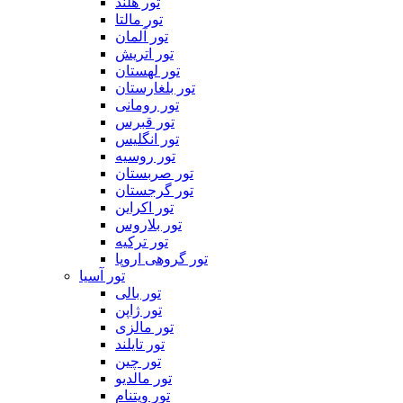
تور هلند
تور مالتا
تور آلمان
تور اتریش
تور لهستان
تور بلغارستان
تور رومانی
تور قبرس
تور انگلیس
تور روسیه
تور صربستان
تور گرجستان
تور اکراین
تور بلاروس
تور ترکیه
تور گروهی اروپا
تور آسیا
تور بالی
تور ژاپن
تور مالزی
تور تایلند
تور چین
تور مالدیو
تور ویتنام