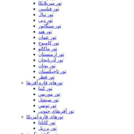
تور سریلانکا
تور فیلیپین
تور نپال
تور دبی
تور سنگاپور
تور هند
تور عمان
تور کامبوج
تور ماکائو
تور ارمنستان
تور آذربایجان
تور بوتان
تور تاجیکستان
تور قطر
تورهای قاره آفریقا
تور کنیا
تور موریس
تور سیشل
تور تونس
تور آفریقای جنوبی
تورهای قاره آمریکا
تور کانادا
تور برزیل
تور کشتی کروز