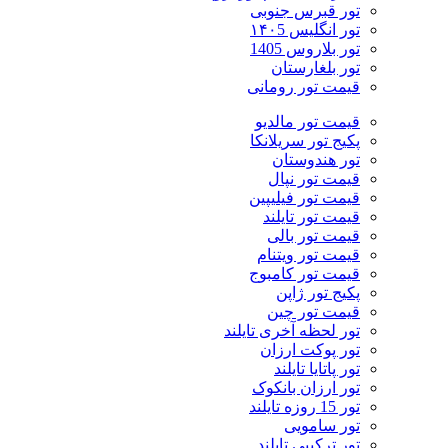
تور قبرس جنوبی
تور انگلیس ۱۴۰5
تور بلاروس 1405
تور بلغارستان
قیمت تور رومانی
قیمت تور مالدیو
پکیج تور سریلانکا
تور هندوستان
قیمت تور نپال
قیمت تور فیلیپین
قیمت تور تایلند
قیمت تور بالی
قیمت تور ویتنام
قیمت تور کامبوج
پکیج تور ژاپن
قیمت تور چین
تور لحظه آخری تایلند
تور پوکت ارزان
تور پاتايا تايلند
تور ارزان بانکوک
تور 15 روزه تایلند
تور سامویی
تور ترکیبی تایلند