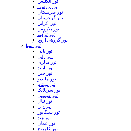
تور انگلیس
تور روسیه
تور صربستان
تور گرجستان
تور اکراین
تور بلاروس
تور ترکیه
تور گروهی اروپا
تور آسیا
تور بالی
تور ژاپن
تور مالزی
تور تایلند
تور چین
تور مالدیو
تور ویتنام
تور سریلانکا
تور فیلیپین
تور نپال
تور دبی
تور سنگاپور
تور هند
تور عمان
تور کامبوج