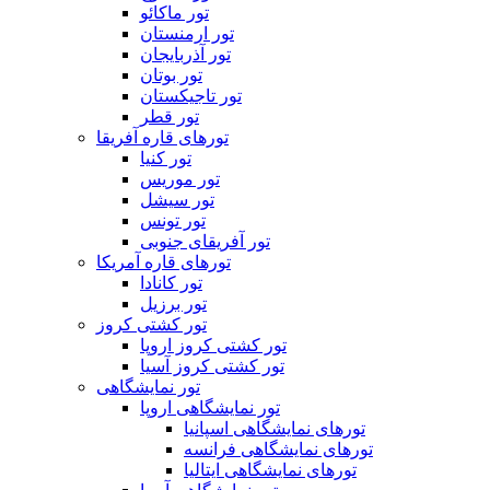
تور ماکائو
تور ارمنستان
تور آذربایجان
تور بوتان
تور تاجیکستان
تور قطر
تورهای قاره آفریقا
تور کنیا
تور موریس
تور سیشل
تور تونس
تور آفریقای جنوبی
تورهای قاره آمریکا
تور کانادا
تور برزیل
تور کشتی کروز
تور کشتی کروز اروپا
تور کشتی کروز آسیا
تور نمایشگاهی
تور نمایشگاهی اروپا
تورهای نمایشگاهی اسپانیا
تورهای نمایشگاهی فرانسه
تورهای نمایشگاهی ایتالیا