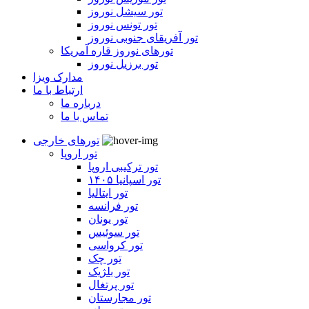
تور سیشل نوروز
تور تونس نوروز
تور آفریقای جنوبی نوروز
تورهای نوروز قاره آمریکا
تور برزیل نوروز
مدارک ویزا
ارتباط با ما
درباره ما
تماس با ما
تورهای خارجی
تور اروپا
تور ترکیبی اروپا
تور اسپانیا ۱۴۰۵
تور ایتالیا
تور فرانسه
تور یونان
تور سوئیس
تور کرواسی
تور چک
تور بلژیک
تور پرتغال
تور مجارستان