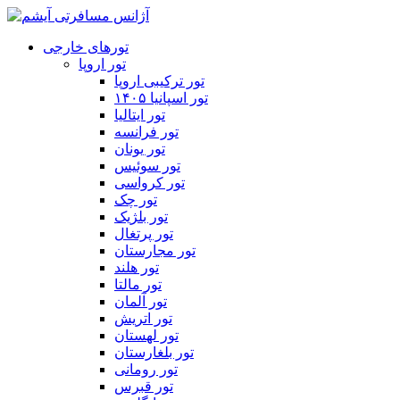
تورهای خارجی
تور اروپا
تور ترکیبی اروپا
تور اسپانیا ۱۴۰۵
تور ایتالیا
تور فرانسه
تور یونان
تور سوئیس
تور کرواسی
تور چک
تور بلژیک
تور پرتغال
تور مجارستان
تور هلند
تور مالتا
تور آلمان
تور اتریش
تور لهستان
تور بلغارستان
تور رومانی
تور قبرس