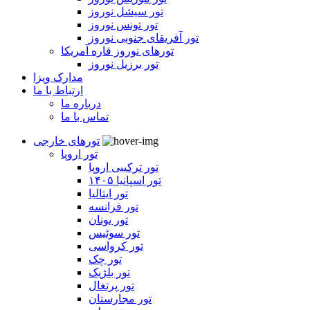
تور سیشل نوروز
تور تونس نوروز
تور آفریقای جنوبی نوروز
تورهای نوروز قاره آمریکا
تور برزیل نوروز
مدارک ویزا
ارتباط با ما
درباره ما
تماس با ما
تورهای خارجی
تور اروپا
تور ترکیبی اروپا
تور اسپانیا ۱۴۰۵
تور ایتالیا
تور فرانسه
تور یونان
تور سوئیس
تور کرواسی
تور چک
تور بلژیک
تور پرتغال
تور مجارستان