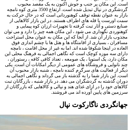
است. این مکان پر جنب و جوش اکنون به یک مقصد محبوب
گردشگری در نپال تبدیل شده است. ارتفاع 3500 متری کوه نامچه
بازار به عنوان نقطه توقف کوهنوردانی است که در حال حرکت به
سمت اورست یا قله های اطراف هستند. در این بازار کالاهایی از
صنایع دستی و آثار تبت گرفته تا تجهیزات ارزان کوه پیمایی و
کوهنوردی نگهداری می شود ، این مکان همه چیز را دارد و می توان
مجذوب بازار آن شد. از آنجا که این مکان به عنوان محل استراحت
مسافران ، بسیاری از اقامتگاه ها و هتل ها با چشم اندازی فوق
العاده در اینجا شکوفا شده اند. اما به غیر از محل اقامت ، نامچه
دارای سه موزه کوچک است که نگاهی اجمالی به فرهنگ محلی این
مکان دارد، یک استوپا ، یک صومعه ، تعداد کافی کافه ، رستوران ،
چند نانوایی و فروشگاه های عمومی از دیگر امکانات آن است. یکی
دیگر از فعالیت های سرگرم کننده نامچه ، شنبه بازار محبوب آن
است. این بازار شما را به گذشته باز می گرداند و نگاهی اجمالی به
دوران گذشته به گردشگران می دهد. در بازار شنبه ، بازرگانان تبت
کالاهای خود را در ازای غذای هند و نپالی و کالاهایی که بازرگانان از
سرزمین های پایین آورده اند می فروشند.
جهانگردی ناگاركوت نپال