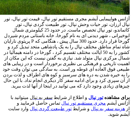
آژانس هواپیمایی آیشم مجری مستقیم تور نپال، قیمت تور نپال، تور
نپال ارزان، تور حیات وحش نپال، تور طبیعت گردی نپال، تور
کاتماندو، تور نپال تخصص ماست. در حدود 25 کیلومتری شمال
ابوخیرانی ، شهر دیدنی ای به نام گورخا، خانه باستانی مردم شیردل
گورخا قرار دارد. حدود 300 سال پیش ، هنگامی که P پریثوی نارایان
شاه تمام مناطق مختلف نپال را به یک پادشاهی متحد تبدیل کرد و
کشور را به 50 ایالت مختلف تقسیم کرد ، گورخا در دامنه هیمالیا در
شمال مرکزی نپال متولد شد. نیازی به گفتن نیست که این مکان از
اهمیت تاریخی و فرهنگی بی نظیری برخوردار است و در زیبایی های
طبیعی فوق العاده ای غوطه ور است. به سادگی می توان وقت خود
را به خیره شدن به دره های سرسبز و کوه های اطراف و لذت بردن
از آن سپری کرد و برای ادامه سفر کار دیگری انجام نداد. با این حال
چیزهای زیادی وجود دارد که می توانید در اینجا از آنها لذت ببرید.
برای مشاهده
تور نپال
و اطلاع از شرایط
سفر به نپال
میتوانید با
آژانس آیشم
مجری مستقیم تور نپال
تماس حاصل فرمایید و
از
هزینه سفر به نپال
و شرایط
تور طبیعت گردی نپال
وارد سایت
آیشم شوید
.