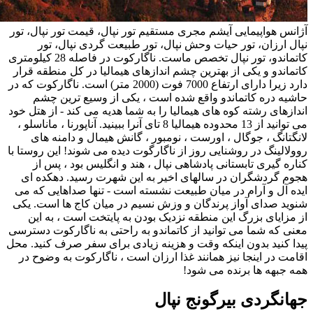
آژانس هواپیمایی آیشم مجری مستقیم تور نپال، قیمت تور نپال، تور
نپال ارزان، تور حیات وحش نپال، تور طبیعت گردی نپال، تور
کاتماندو، تور نپال تخصص ماست. ناگارکوت در فاصله 28 کیلومتری
کاتماندو و یکی از بهترین چشم اندازهای هیمالیا در کل منطقه قرار
دارد زیرا دارای ارتفاع 7000 فوت (2000 متر) است. ناگارکوت که در
حاشیه دره کاتماندو واقع شده است ، یکی از وسیع ترین چشم
اندازهای رشته کوه های هیمالیا را به شما هدیه می کند - از هتل خود
می توانید از 13 محدوده هیمالیا 8 تای آنرا ببینید. آناپورنا ، ماناسلو ،
لانگتانگ ، جوگال ، اورست ، نومبور ، گانش هیمال و دامنه های
روولالینگ در روشنایی روز از ناگارگوت دیده می شوند! این روستا با
کناره گیری تابستانی پادشاهی نپال ، هند و انگلیس بود ، پس از
هجوم گردشگران در سالهای اخیر به این شهرت رسید. دهکده ای
ایده آل و آرام در میان طبیعت نشسته است - تنها صداهایی که می
شنوید صدای آواز پرندگان و وزش نسیم در میان کاج ها است. یکی
از مزایای بزرگ این منطقه نزدیک بودن به پایتخت است ، به این
معنی که شما می توانید از کاتماندو به راحتی به ناگاركوت دسترسی
پیدا کنید بدون اینکه وقت و هزینه زیادی برای سفر صرف کنید. محل
اقامت در اینجا نیز همانند غذا ارزان است ، ناگارکوت به وضوح در
همه جبهه ها برنده می شود!
جهانگردی بیرگونج نپال