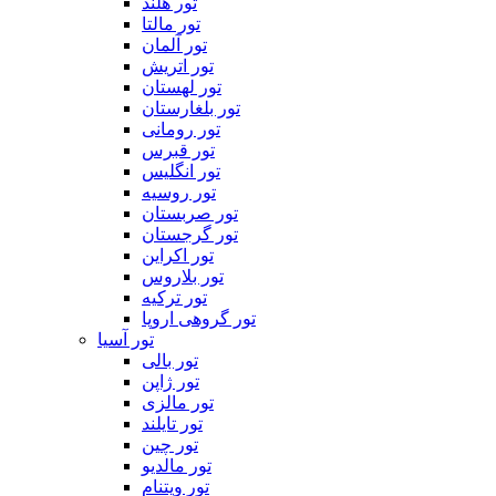
تور هلند
تور مالتا
تور آلمان
تور اتریش
تور لهستان
تور بلغارستان
تور رومانی
تور قبرس
تور انگلیس
تور روسیه
تور صربستان
تور گرجستان
تور اکراین
تور بلاروس
تور ترکیه
تور گروهی اروپا
تور آسیا
تور بالی
تور ژاپن
تور مالزی
تور تایلند
تور چین
تور مالدیو
تور ویتنام