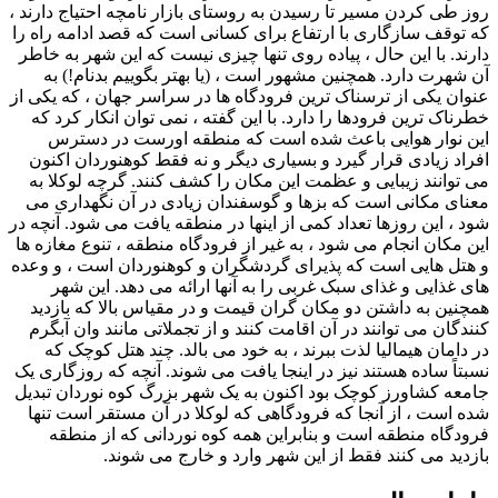
روز طی کردن مسیر تا رسیدن به روستای بازار نامچه احتیاج دارند ،
كه توقف سازگاری با ارتفاع برای كسانی است كه قصد ادامه راه را
دارند. با این حال ، پیاده روی تنها چیزی نیست که این شهر به خاطر
آن شهرت دارد. همچنین مشهور است ، (یا بهتر بگوییم بدنام!) به
عنوان یکی از ترسناک ترین فرودگاه ها در سراسر جهان ، که یکی از
خطرناک ترین فرودها را دارد. با این گفته ، نمی توان انکار کرد که
این نوار هوایی باعث شده است که منطقه اورست در دسترس
افراد زیادی قرار گیرد و بسیاری دیگر و نه فقط کوهنوردان اکنون
می توانند زیبایی و عظمت این مکان را کشف کنند. گرچه لوکلا به
معنای مکانی است که بزها و گوسفندان زیادی در آن نگهداری می
شود ، این روزها تعداد کمی از اینها در منطقه یافت می شود. آنچه در
این مکان انجام می شود ، به غیر از فرودگاه منطقه ، تنوع مغازه ها
و هتل هایی است که پذیرای گردشگران و کوهنوردان است ، و وعده
های غذایی و غذای سبک غربی را به آنها ارائه می دهد. این شهر
همچنین به داشتن دو مکان گران قیمت و در مقیاس بالا که بازدید
کنندگان می توانند در آن اقامت کنند و از تجملاتی مانند وان آبگرم
در دامان هیمالیا لذت ببرند ، به خود می بالد. چند هتل کوچک که
نسبتاً ساده هستند نیز در اینجا یافت می شوند. آنچه که روزگاری یک
جامعه کشاورز کوچک بود اکنون به یک شهر بزرگ کوه نوردان تبدیل
شده است ، از آنجا که فرودگاهی که لوکلا در آن مستقر است تنها
فرودگاه منطقه است و بنابراین همه کوه نوردانی که از منطقه
بازدید می کنند فقط از این شهر وارد و خارج می شوند.