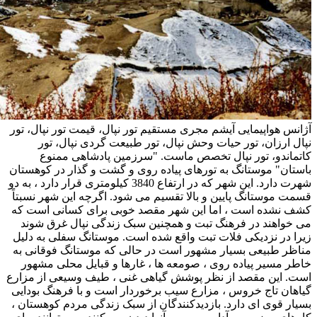
آژانس هواپیمایی آیشم مجری مستقیم تور نپال، قیمت تور نپال، تور
نپال ارزان، تور حیات وحش نپال، تور طبیعت گردی نپال، تور
کاتماندو، تور نپال تخصص ماست. "سرزمین پادشاهی ممنوع
باستان" موستانگ به تورهای پیاده روی و گشت و گذار در کوهستان
شهرت دارد. این شهر که در ارتفاع 3840 کیلومتری قرار دارد ، به دو
قسمت موستانگ پایین و بالا تقسیم می شود. اگرچه این شهر نسبتاً
کشف نشده است ، اما این شهر مقصد خوبی برای کسانی است که
می خواهند در فرهنگ تبت و همچنین سبک زندگی نپال غرق شوند
زیرا در نزدیکی فلات تبت واقع شده است. موستانگ سفلی به دلیل
مناظر طبیعی بسیار مشهور است در حالی که موستانگ فوقانی به
خاطر مسیر پیاده روی ، صومعه ها ، غارها و قبایل محلی مشهور
است. این مقصد از نظر پوشش گیاهی غنی ، طیف وسیعی از مزارع
گیاهان تاج خروس ، مزارع سیب برخوردار است و با فرهنگ بودایی
بسیار قوی ای دارد. بازدیدکنندگان از سبک زندگی مردم کوهستان ،