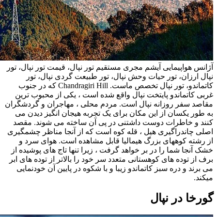
آژانس هواپیمایی آیشم مجری مستقیم تور نپال، قیمت تور نپال، تور
نپال ارزان، تور حیات وحش نپال، تور طبیعت گردی نپال، تور
کاتماندو، تور نپال تخصص ماست. Chandragiri Hill که در جنوب
غربی کاتماندو پایتخت نپال واقع شده است ، یکی از محبوب ترین
مقاصد سفر روزانه نپال است. مردم محلی ، مهاجران و گردشگران
به طور یکسان از این مکان برای یک تجربه هیجان انگیز دیدن می
کنند و خاطرات دوست داشتنی در پی آن ساخته می شوند. مقصد
اصلی چاندراگیری هیل ، قله کوه است که از آنجا مناظر چشمگیری
از رشته کوههای بزرگ هیمالیا قابل مشاهده است. هوای سرد و
خشک آنجا شما را در بر خواهد گرفت ، زیرا تنها تاج های پوشیده از
برف از توده های کوهستانی متعدد سر خود را بالاتر از توده های ابر
می برند و دره سبز کاتماندو زیبا و با شکوه در پایین آن خودنمایی
میکند.
گورخا در نپال