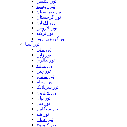
تور انگلیس
تور روسیه
تور صربستان
تور گرجستان
تور اکراین
تور بلاروس
تور ترکیه
تور گروهی اروپا
تور آسیا
تور بالی
تور ژاپن
تور مالزی
تور تایلند
تور چین
تور مالدیو
تور ویتنام
تور سریلانکا
تور فیلیپین
تور نپال
تور دبی
تور سنگاپور
تور هند
تور عمان
تور کامبوج