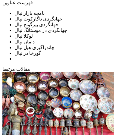
فهرست عناوین
نامچه بازار نپال
جهانگردی ناگاركوت نپال
جهانگردی بیرگونج نپال
جهانگردی در موستانگ نپال
لوکلا نپال
دامان نپال
چاندراگیری هیل نپال
گورخا در نپال
مقالات مرتبط