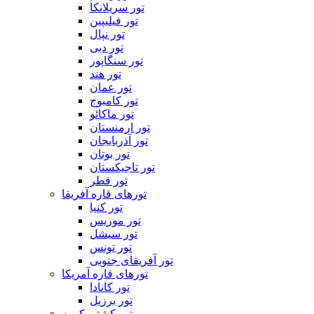
تور سریلانکا
تور فیلیپین
تور نپال
تور دبی
تور سنگاپور
تور هند
تور عمان
تور کامبوج
تور ماکائو
تور ارمنستان
تور آذربایجان
تور بوتان
تور تاجیکستان
تور قطر
تورهای قاره آفریقا
تور کنیا
تور موریس
تور سیشل
تور تونس
تور آفریقای جنوبی
تورهای قاره آمریکا
تور کانادا
تور برزیل
تور کشتی کروز