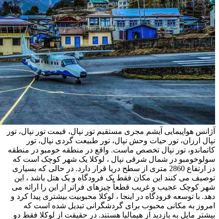
آژانس هواپیمایی آیشم مجری مستقیم تور نپال، قیمت تور نپال، تور
نپال ارزان، تور حیات وحش نپال، تور طبیعت گردی نپال، تور
کاتماندو، تور نپال تخصص ماست. واقع در منطقه خومبو در منطقه
سولوخومبو در شمال شرقی نپال ، لوکلا یک شهر کوچک است که
در ارتفاع 2860 متری از سطح دریا قرار دارد. در حالی که بسیاری
توصیف می کنند این مکان فقط یک فرودگاه و یک هتل باشد ، این
شهر کوچک عجیب و غریب قطعاً چیزهای فراتر از این را ارائه می
دهد. با توسعه فرودگاه در اینجا ، لوکلا محبوبیت بیشتری پیدا کرد و
امروز به مکانی محبوب برای گردشگرانی تبدیل شده است که
بیشتر مایل به بازدید از هیمالیا هستند. در حقیقت از لوکلا فقط دو