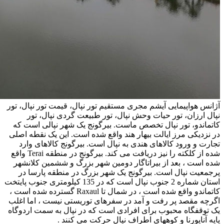
آژانس هواپیمایی آیشم مجری مستقیم تور نپال، قیمت تور نپال، تور
نپال ارزان، تور حیات وحش نپال، تور طبیعت گردی نپال، تور
کاتماندو، تور نپال تخصص ماست. بیرگونج یک شهر نپالی است که
در نزدیکی مرز ایالت بیهار هند واقع شده است. این یک نقطه اصلی
تجارت و ورود کالاهای هندی به نپال است. بیرگونج کالاهای وارد
شده از کلکته را نیز دریافت می کند. بیرگونج در منطقه Terai واقع
شده است ، بعد از بیراتاگار دومین شهر بزرگ و ششمین کلانشهر
پرجمعیت نپال است. بیرگونج یک شهر بزرگ در منطقه پارسا در
استان شماره 2 جنوب نپال است که در 135 کیلومتری جنوب پایتخت
کاتماندو واقع شده است ، در شمال تا Raxaul گسترده شده است ،
اگرچه مقصد پر رفت و آمد در سفرهای توریستی نیست ، اما اغلب
یک توقفگاه محبوب برای افرادی است که در نپال به سمت اردوگاه
پایه آناپورنا و کوههای اطراف نپال حرکت می کنند .