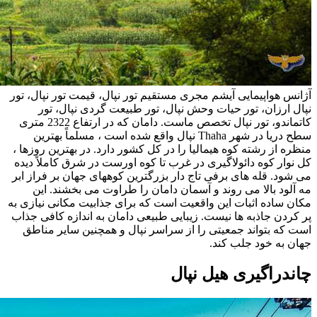
آژانس هواپیمایی آیشم مجری مستقیم تور نپال، قیمت تور نپال، تور
نپال ارزان، تور حیات وحش نپال، تور طبیعت گردی نپال، تور
کاتماندو، تور نپال تخصص ماست. دامان که در ارتفاع 2322 متری
سطح دریا در شهر Thaha نپال واقع شده است ، مسلماً بهترین
منظره از رشته کوه هیمالیا را در کل کشور دارد. در بهترین روزها ،
کل نوار کوه دائولاگیری در غرب تا کوه اورست در شرق کاملاً دیده
می شود. قله های برفی تاج دار بزرگترین کوههای جهان بر فراز ابر
مه آلود بالا می روند و آسمان دامان را طراوت می بخشند. این
مکان ساده اثبات این واقعیت است که برای جذابیت مکانی نیازی به
پر کردن جاذبه ها نیست. زیبایی طبیعی دامان به اندازه کافی جذاب
است که بتواند جمعیتی را از سراسر نپال و همچنین سایر مناطق
جهان به خود جلب کند.
چاندراگیری هیل نپال