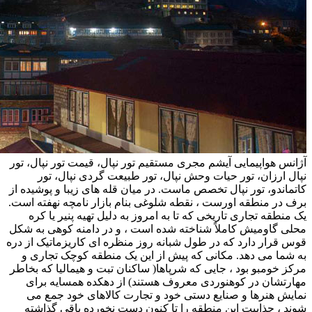
آژانس هواپیمایی آیشم مجری مستقیم تور نپال، قیمت تور نپال، تور
نپال ارزان، تور حیات وحش نپال، تور طبیعت گردی نپال، تور
کاتماندو، تور نپال تخصص ماست. در میان قله های زیبا و پوشیده از
برف در منطقه اورست ، نقطه شلوغی بنام بازار نامچه نهفته است.
یک منطقه تجاری تاریخی که تا به امروز به دلیل تهیه پنیر یا کره
محلی گاومیش کاملاً شناخته شده است ، و در دامنه کوهی به شکل
قوس قرار دارد که در طول شبانه روز منظره ای کاریزماتیک از دره
به شما می دهد. مکانی که پیش از این یک منطقه کوچک تجاری و
مرکز خومبو بود ، جایی که شرپاها( ساکنان تبت و هیمالیا که بخاطر
مهارتشان در کوهنوردی معروف هستند) از دهکده همسایه برای
نمایش هنرها و صنایع دستی خود و تجارت کالاهای خود جمع می
شوند ، جذابیت این منطقه را تا کنون دست نخورده باقی گذاشته