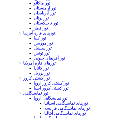
تور ماکائو
تور ارمنستان
تور آذربایجان
تور بوتان
تور تاجیکستان
تور قطر
تورهای قاره آفریقا
تور کنیا
تور موریس
تور سیشل
تور تونس
تور آفریقای جنوبی
تورهای قاره آمریکا
تور کانادا
تور برزیل
تور کشتی کروز
تور کشتی کروز اروپا
تور کشتی کروز آسیا
تور نمایشگاهی
تور نمایشگاهی اروپا
تورهای نمایشگاهی اسپانیا
تورهای نمایشگاهی فرانسه
تورهای نمایشگاهی ایتالیا