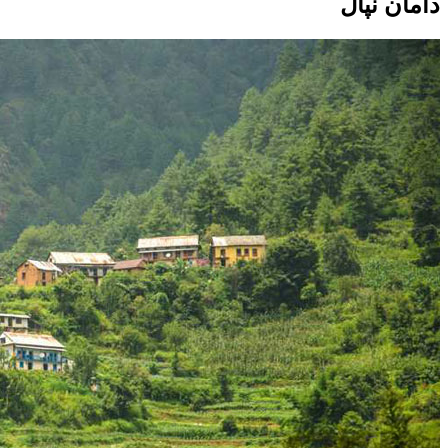
دامان نپال