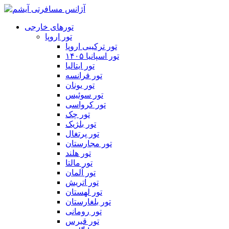
تورهای خارجی
تور اروپا
تور ترکیبی اروپا
تور اسپانیا ۱۴۰۵
تور ایتالیا
تور فرانسه
تور یونان
تور سوئیس
تور کرواسی
تور چک
تور بلژیک
تور پرتغال
تور مجارستان
تور هلند
تور مالتا
تور آلمان
تور اتریش
تور لهستان
تور بلغارستان
تور رومانی
تور قبرس