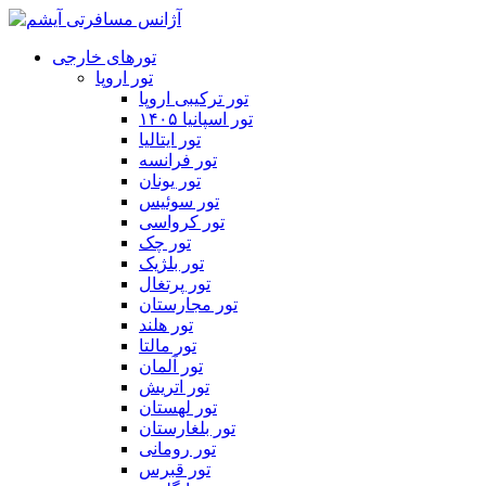
تورهای خارجی
تور اروپا
تور ترکیبی اروپا
تور اسپانیا ۱۴۰۵
تور ایتالیا
تور فرانسه
تور یونان
تور سوئیس
تور کرواسی
تور چک
تور بلژیک
تور پرتغال
تور مجارستان
تور هلند
تور مالتا
تور آلمان
تور اتریش
تور لهستان
تور بلغارستان
تور رومانی
تور قبرس