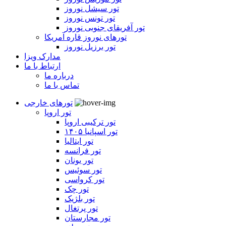
تور سیشل نوروز
تور تونس نوروز
تور آفریقای جنوبی نوروز
تورهای نوروز قاره آمریکا
تور برزیل نوروز
مدارک ویزا
ارتباط با ما
درباره ما
تماس با ما
تورهای خارجی
تور اروپا
تور ترکیبی اروپا
تور اسپانیا ۱۴۰۵
تور ایتالیا
تور فرانسه
تور یونان
تور سوئیس
تور کرواسی
تور چک
تور بلژیک
تور پرتغال
تور مجارستان