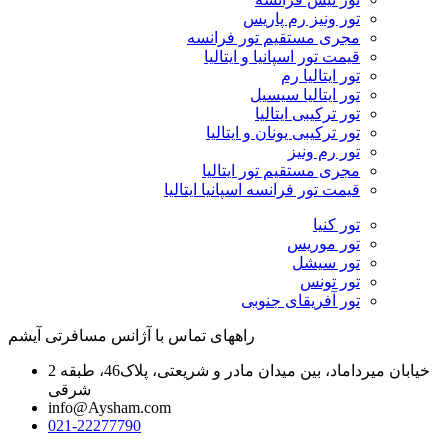
تور ونیز رم پاریس
مجری مستقیم تور فرانسه
قیمت تور اسپانیا و ایتالیا
تور ایتالیا رم
تور ایتالیا سیسیل
تور ترکیبی ایتالیا
تور ترکیبی یونان و ایتالیا
تور رم ونیز
مجری مستقیم تور ایتالیا
قیمت تور فرانسه اسپانیا ایتالیا
تور کنیا
تور موریس
تور سیشل
تور تونس
تور آفریقای جنوبی
راههای تماس با آژانس مسافرتی آیشم
خیابان میرداماد، بین میدان مادر و شریعتی، پلاک46، طبقه 2
شرقی
info@Aysham.com
021-22277790