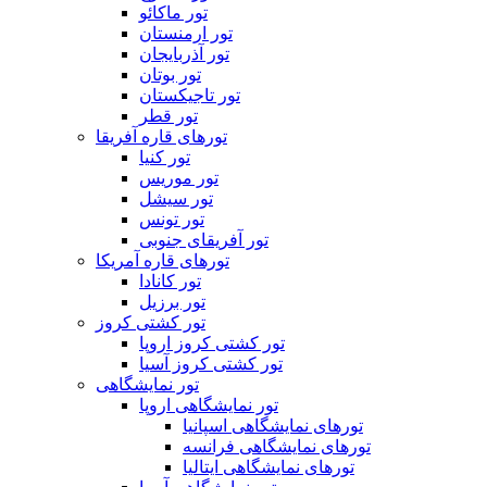
تور ماکائو
تور ارمنستان
تور آذربایجان
تور بوتان
تور تاجیکستان
تور قطر
تورهای قاره آفریقا
تور کنیا
تور موریس
تور سیشل
تور تونس
تور آفریقای جنوبی
تورهای قاره آمریکا
تور کانادا
تور برزیل
تور کشتی کروز
تور کشتی کروز اروپا
تور کشتی کروز آسیا
تور نمایشگاهی
تور نمایشگاهی اروپا
تورهای نمایشگاهی اسپانیا
تورهای نمایشگاهی فرانسه
تورهای نمایشگاهی ایتالیا