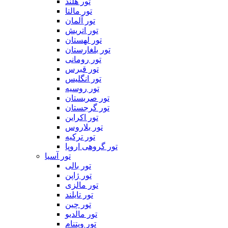
تور هلند
تور مالتا
تور آلمان
تور اتریش
تور لهستان
تور بلغارستان
تور رومانی
تور قبرس
تور انگلیس
تور روسیه
تور صربستان
تور گرجستان
تور اکراین
تور بلاروس
تور ترکیه
تور گروهی اروپا
تور آسیا
تور بالی
تور ژاپن
تور مالزی
تور تایلند
تور چین
تور مالدیو
تور ویتنام