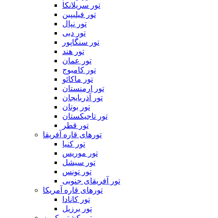
تور سریلانکا
تور فیلیپین
تور نپال
تور دبی
تور سنگاپور
تور هند
تور عمان
تور کامبوج
تور ماکائو
تور ارمنستان
تور آذربایجان
تور بوتان
تور تاجیکستان
تور قطر
تورهای قاره آفریقا
تور کنیا
تور موریس
تور سیشل
تور تونس
تور آفریقای جنوبی
تورهای قاره آمریکا
تور کانادا
تور برزیل
تور کشتی کروز