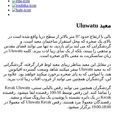
معبد Uluwatu
بالی با ارتفاع حدود 97 متر بالاتر از سطح دریا واقع شده است در
بالای یک صخره که محل استقرار ساختمان معبد است، و
گردشگرانی که می آیند برای بازدید، نه تنها می توانند فضای مقدس
و مذهبی را ببینند، بلکه از یک نمای زیبا لذت ببرند. کلمه Uluwatu در
زبان سانسکریت به معنی بالای صخره است.
در مقابل این معبد مناظر زیبای معبد لوط قرار گرفته، گردشگرانی
که به معبد Uluwatu سفر میکنند شاهد وسعت گسترده اقیانوس
هند، با امواجی که به پای صخره برخورد میکنند خواهند بود. علاوه بر
این، گردشگران همچنین می توانید از غروب آفتاب زیبا لذت ببرید.
گردشگران همچنین می توانند رقص بالیایی سنتی، Kecak Uluwatu
را تماشا کنند. این رقص توسط 50-100 رقصنده ایفا میشود. رقصنده
Kecak در یک دایره نشسته با پوشیدن یک سارونگ سیاه و سفید.
رقصندگان معمولا مرد هستند، رقص Uluwatu Kecak که معمولا در
18:00-19:00 برگزار میشود.