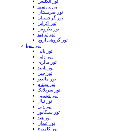
تور انگلیس
تور روسیه
تور صربستان
تور گرجستان
تور اکراین
تور بلاروس
تور ترکیه
تور گروهی اروپا
تور آسیا
تور بالی
تور ژاپن
تور مالزی
تور تایلند
تور چین
تور مالدیو
تور ویتنام
تور سریلانکا
تور فیلیپین
تور نپال
تور دبی
تور سنگاپور
تور هند
تور عمان
تور کامبوج