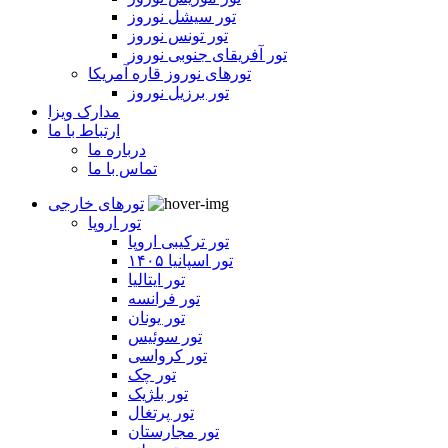
تور سیشل نوروز
تور تونس نوروز
تور آفریقای جنوبی نوروز
تورهای نوروز قاره آمریکا
تور برزیل نوروز
مدارک ویزا
ارتباط با ما
درباره ما
تماس با ما
تورهای خارجی
تور اروپا
تور ترکیبی اروپا
تور اسپانیا ۱۴۰۵
تور ایتالیا
تور فرانسه
تور یونان
تور سوئیس
تور کرواسی
تور چک
تور بلژیک
تور پرتغال
تور مجارستان