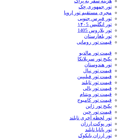
هزینه سفر به پراگ
تور جمهوری چک
مجری مستقیم تور اروپا
تور قبرس جنوبی
تور انگلیس ۱۴۰5
تور بلاروس 1405
تور بلغارستان
قیمت تور رومانی
قیمت تور مالدیو
پکیج تور سریلانکا
تور هندوستان
قیمت تور نپال
قیمت تور فیلیپین
قیمت تور تایلند
قیمت تور بالی
قیمت تور ویتنام
قیمت تور کامبوج
پکیج تور ژاپن
قیمت تور چین
تور لحظه آخری تایلند
تور پوکت ارزان
تور پاتايا تايلند
تور ارزان بانکوک