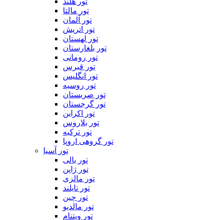
تور هلند
تور مالتا
تور آلمان
تور اتریش
تور لهستان
تور بلغارستان
تور رومانی
تور قبرس
تور انگلیس
تور روسیه
تور صربستان
تور گرجستان
تور اکراین
تور بلاروس
تور ترکیه
تور گروهی اروپا
تور آسیا
تور بالی
تور ژاپن
تور مالزی
تور تایلند
تور چین
تور مالدیو
تور ویتنام