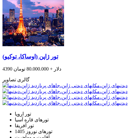
تور ژاپن (اوساکا، توکیو)
4390 دلار + 80.000.000 تومان
گالری تصاویر
تور اروپا
تورهای قاره آسیا
تور آفریقا
تورهای نوروز 1405
اقامت و مهاجرت