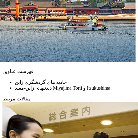
فهرست عناوین
جاذبه های گردشگری ژاپن
دیدنیهای ژاپن-معبد Miyajima Torii و Itsukushima
مقالات مرتبط