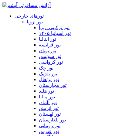
تورهای خارجی
تور اروپا
تور ترکیبی اروپا
تور اسپانیا ۱۴۰۵
تور ایتالیا
تور فرانسه
تور یونان
تور سوئیس
تور کرواسی
تور چک
تور بلژیک
تور پرتغال
تور مجارستان
تور هلند
تور مالتا
تور آلمان
تور اتریش
تور لهستان
تور بلغارستان
تور رومانی
تور قبرس