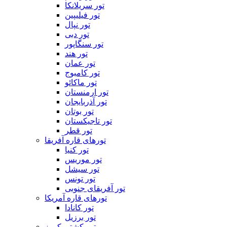
تور سریلانکا
تور فیلیپین
تور نپال
تور دبی
تور سنگاپور
تور هند
تور عمان
تور کامبوج
تور ماکائو
تور ارمنستان
تور آذربایجان
تور بوتان
تور تاجیکستان
تور قطر
تورهای قاره آفریقا
تور کنیا
تور موریس
تور سیشل
تور تونس
تور آفریقای جنوبی
تورهای قاره آمریکا
تور کانادا
تور برزیل
تور کشتی کروز