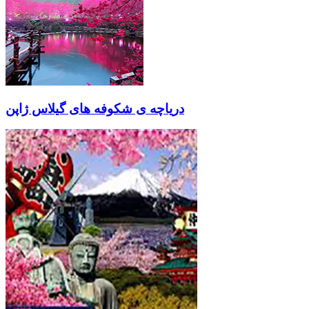
دریاچه ی شکوفه های گیلاس ژاپن