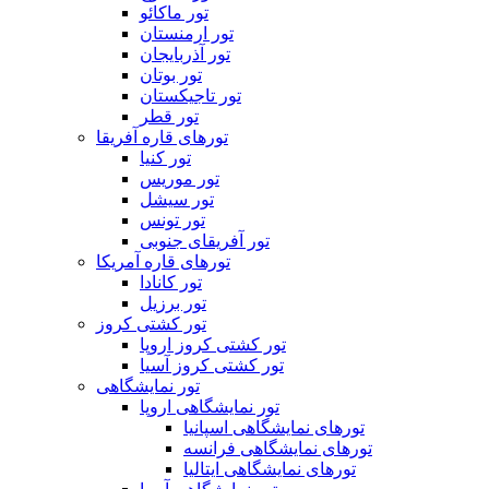
تور ماکائو
تور ارمنستان
تور آذربایجان
تور بوتان
تور تاجیکستان
تور قطر
تورهای قاره آفریقا
تور کنیا
تور موریس
تور سیشل
تور تونس
تور آفریقای جنوبی
تورهای قاره آمریکا
تور کانادا
تور برزیل
تور کشتی کروز
تور کشتی کروز اروپا
تور کشتی کروز آسیا
تور نمایشگاهی
تور نمایشگاهی اروپا
تورهای نمایشگاهی اسپانیا
تورهای نمایشگاهی فرانسه
تورهای نمایشگاهی ایتالیا