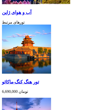
آب و هوای ژاپن
تورهای مرتبط
تور هنگ کنگ-ماکائو
6,690,000 تومان