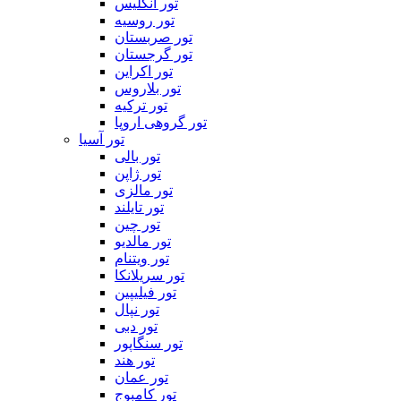
تور انگلیس
تور روسیه
تور صربستان
تور گرجستان
تور اکراین
تور بلاروس
تور ترکیه
تور گروهی اروپا
تور آسیا
تور بالی
تور ژاپن
تور مالزی
تور تایلند
تور چین
تور مالدیو
تور ویتنام
تور سریلانکا
تور فیلیپین
تور نپال
تور دبی
تور سنگاپور
تور هند
تور عمان
تور کامبوج