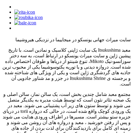
سایت میراث جهانی یونسکو در میجاییما در نزدیکی هیروشیما
معبد Itsukushima یک سایت ژاپنی کلاسیک و نمادین است. با تاریخ
پیشین ژاپن و سایت میراث یونسکو در ارتباط است، به سه دختر
سوزانسو-نیک Mikoto، تنوع شینتو از دریاها و طوفان اختصاص داده
شده است. دروازه دیدنی و یا توریه یکتوسوشیما یکی از محبوب ترین
جاذبه های گردشگری ژاپن است و یکی از ویژگی های شناخته شده
و برجسته ی Itsukushima Shrine در جزر و مد شناور جادویی آن
است.
مجتمع معبد شامل چندین بخش است، یک سالن نماز، سالن اصلی و
یک صحنه تئاتر نئون است که توسط هیئت مدیره به یکدیگر متصل
می شوند و توسط ستون های زیر آب پشتیبانی می شوند. معبد در
یک ورودی کوچک واقع شده است، در حالی که دروازه torii در دریای
جزیره ستو بیشتر است. مسیرها در اطراف ورودی هدایت می شوند
و پس از رفتن خورشید ، معبد و دروازه های آن روشن می شوند و
زمینه ای کامل برای بازدیدکنندگان برای لذت بردن از جاده های