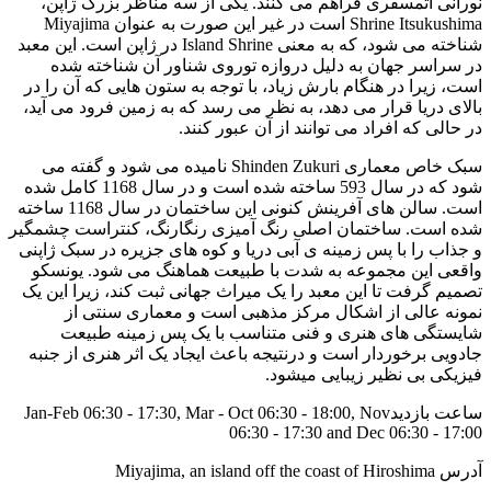
نورانی اتمسفری فراهم می کنند. یکی از سه مناظر بزرگ ژاپن،
Shrine Itsukushima است در غیر این صورت به عنوان Miyajima
شناخته می شود، که به معنی Island Shrine در ژاپن است. این معبد
در سراسر جهان به دلیل دروازه توروی شناور آن شناخته شده
است، زیرا در هنگام بارش زیاد، با توجه به ستون هایی که آن را در
بالای دریا قرار می دهد، به نظر می رسد که به زمین فرود می آید،
در حالی که افراد می توانند از آن عبور کنند.
سبک خاص معماری Shinden Zukuri نامیده می شود و گفته می
شود که در سال 593 ساخته شده است و در سال 1168 کامل شده
است. سالن های آفرینش کنونی این ساختمان در سال 1168 ساخته
شده است. ساختمان اصلی رنگ آمیزی رنگارنگ، کنتراست چشمگیر
و جذاب را با پس زمینه ی آبی دریا و کوه های جزیره در سبک ژاپنی
واقعی این مجموعه به شدت با طبیعت هماهنگ می شود. یونسکو
تصمیم گرفت تا این معبد را یک میراث جهانی ثبت کند، زیرا این یک
نمونه عالی از اشکال مرکز مذهبی است و معماری سنتی از
شایستگی های هنری و فنی متناسب با یک پس زمینه طبیعت
جادویی برخوردار است و درنتیجه باعث ایجاد یک اثر هنری از جنبه
فیزیکی بی نظیر زیبایی میشود.
ساعت بازدیدJan-Feb 06:30 - 17:30, Mar - Oct 06:30 - 18:00, Nov
06:30 - 17:30 and Dec 06:30 - 17:00
آدرس Miyajima, an island off the coast of Hiroshima