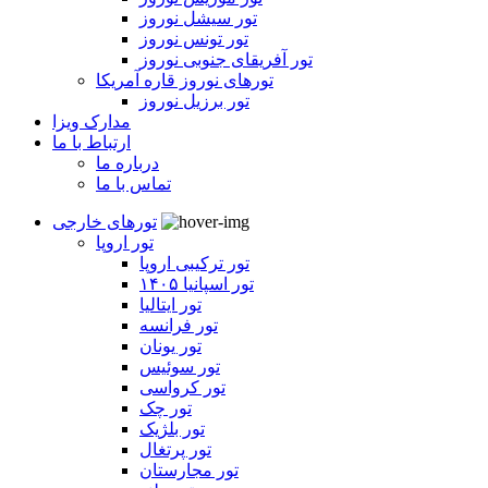
تور سیشل نوروز
تور تونس نوروز
تور آفریقای جنوبی نوروز
تورهای نوروز قاره آمریکا
تور برزیل نوروز
مدارک ویزا
ارتباط با ما
درباره ما
تماس با ما
تورهای خارجی
تور اروپا
تور ترکیبی اروپا
تور اسپانیا ۱۴۰۵
تور ایتالیا
تور فرانسه
تور یونان
تور سوئیس
تور کرواسی
تور چک
تور بلژیک
تور پرتغال
تور مجارستان