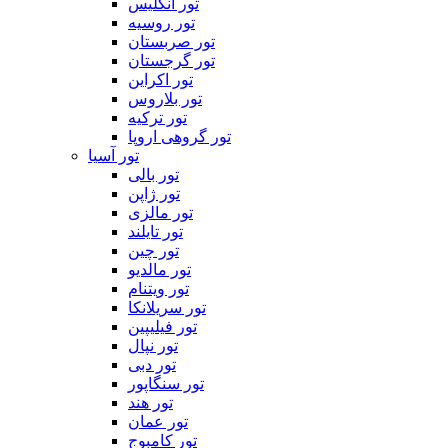
تور انگلیس
تور روسیه
تور صربستان
تور گرجستان
تور اکراین
تور بلاروس
تور ترکیه
تور گروهی اروپا
تور آسیا
تور بالی
تور ژاپن
تور مالزی
تور تایلند
تور چین
تور مالدیو
تور ویتنام
تور سریلانکا
تور فیلیپین
تور نپال
تور دبی
تور سنگاپور
تور هند
تور عمان
تور کامبوج