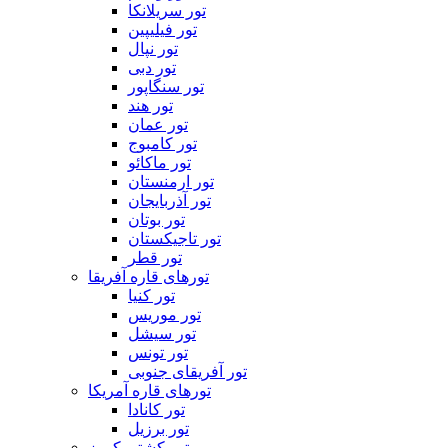
تور سریلانکا
تور فیلیپین
تور نپال
تور دبی
تور سنگاپور
تور هند
تور عمان
تور کامبوج
تور ماکائو
تور ارمنستان
تور آذربایجان
تور بوتان
تور تاجیکستان
تور قطر
تورهای قاره آفریقا
تور کنیا
تور موریس
تور سیشل
تور تونس
تور آفریقای جنوبی
تورهای قاره آمریکا
تور کانادا
تور برزیل
تور کشتی کروز