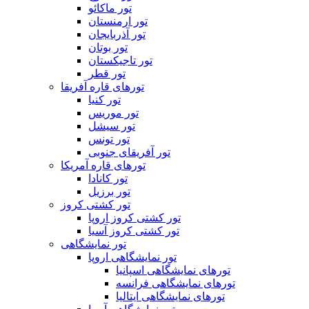
تور ماکائو
تور ارمنستان
تور آذربایجان
تور بوتان
تور تاجیکستان
تور قطر
تورهای قاره آفریقا
تور کنیا
تور موریس
تور سیشل
تور تونس
تور آفریقای جنوبی
تورهای قاره آمریکا
تور کانادا
تور برزیل
تور کشتی کروز
تور کشتی کروز اروپا
تور کشتی کروز آسیا
تور نمایشگاهی
تور نمایشگاهی اروپا
تورهای نمایشگاهی اسپانیا
تورهای نمایشگاهی فرانسه
تورهای نمایشگاهی ایتالیا