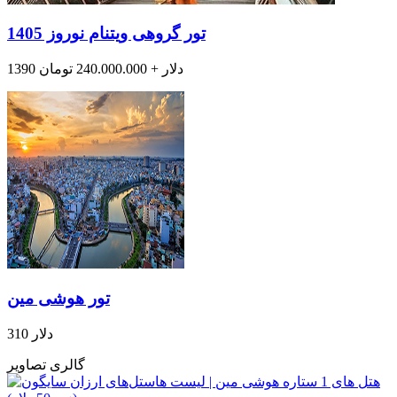
تور گروهی ویتنام نوروز 1405
1390 دلار + 240.000.000 تومان
تور هوشی مین
310 دلار
گالری تصاویر