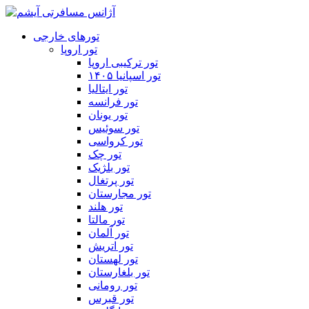
تورهای خارجی
تور اروپا
تور ترکیبی اروپا
تور اسپانیا ۱۴۰۵
تور ایتالیا
تور فرانسه
تور یونان
تور سوئیس
تور کرواسی
تور چک
تور بلژیک
تور پرتغال
تور مجارستان
تور هلند
تور مالتا
تور آلمان
تور اتریش
تور لهستان
تور بلغارستان
تور رومانی
تور قبرس