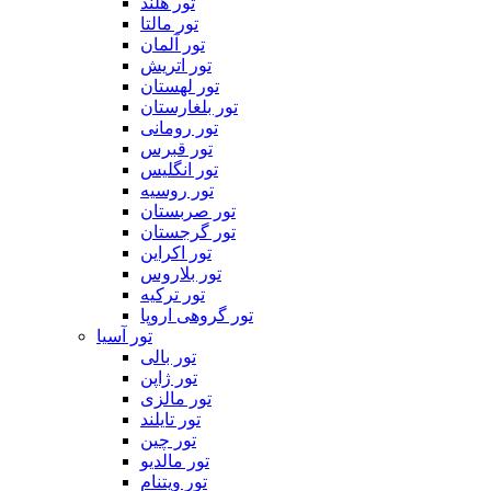
تور هلند
تور مالتا
تور آلمان
تور اتریش
تور لهستان
تور بلغارستان
تور رومانی
تور قبرس
تور انگلیس
تور روسیه
تور صربستان
تور گرجستان
تور اکراین
تور بلاروس
تور ترکیه
تور گروهی اروپا
تور آسیا
تور بالی
تور ژاپن
تور مالزی
تور تایلند
تور چین
تور مالدیو
تور ویتنام