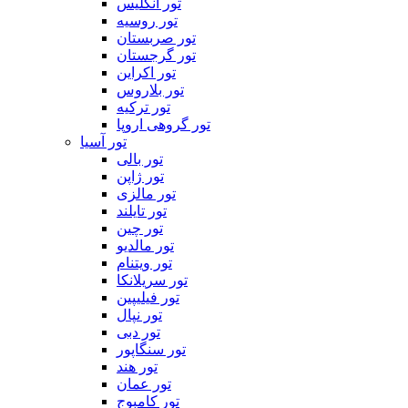
تور انگلیس
تور روسیه
تور صربستان
تور گرجستان
تور اکراین
تور بلاروس
تور ترکیه
تور گروهی اروپا
تور آسیا
تور بالی
تور ژاپن
تور مالزی
تور تایلند
تور چین
تور مالدیو
تور ویتنام
تور سریلانکا
تور فیلیپین
تور نپال
تور دبی
تور سنگاپور
تور هند
تور عمان
تور کامبوج