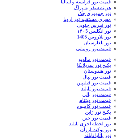
قیمت تور فرانسه و ایتالیا
هزینه سفر به پراگ
تور جمهوری چک
مجری مستقیم تور اروپا
تور قبرس جنوبی
تور انگلیس ۱۴۰5
تور بلاروس 1405
تور بلغارستان
قیمت تور رومانی
قیمت تور مالدیو
پکیج تور سریلانکا
تور هندوستان
قیمت تور نپال
قیمت تور فیلیپین
قیمت تور تایلند
قیمت تور بالی
قیمت تور ویتنام
قیمت تور کامبوج
پکیج تور ژاپن
قیمت تور چین
تور لحظه آخری تایلند
تور پوکت ارزان
تور پاتايا تايلند