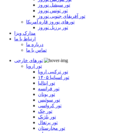
تور سیشل نوروز
تور تونس نوروز
تور آفریقای جنوبی نوروز
تورهای نوروز قاره آمریکا
تور برزیل نوروز
مدارک ویزا
ارتباط با ما
درباره ما
تماس با ما
تورهای خارجی
تور اروپا
تور ترکیبی اروپا
تور اسپانیا ۱۴۰۵
تور ایتالیا
تور فرانسه
تور یونان
تور سوئیس
تور کرواسی
تور چک
تور بلژیک
تور پرتغال
تور مجارستان