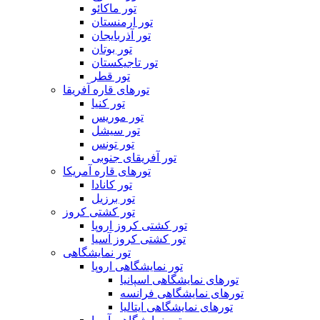
تور ماکائو
تور ارمنستان
تور آذربایجان
تور بوتان
تور تاجیکستان
تور قطر
تورهای قاره آفریقا
تور کنیا
تور موریس
تور سیشل
تور تونس
تور آفریقای جنوبی
تورهای قاره آمریکا
تور کانادا
تور برزیل
تور کشتی کروز
تور کشتی کروز اروپا
تور کشتی کروز آسیا
تور نمایشگاهی
تور نمایشگاهی اروپا
تورهای نمایشگاهی اسپانیا
تورهای نمایشگاهی فرانسه
تورهای نمایشگاهی ایتالیا