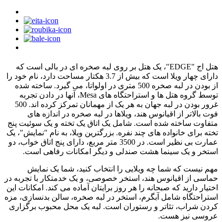
هتل اج "EDGE"، یک هتل بر روی لبه صخره ای در بالی است که
دارای چهار ویلا است که بیش از 3.7 هکتار مساحت دارد، نام خود را
از بودن در لبه صخره 500 متری در اولواتا، می گیرد. ساخته شده
توسط گروه هتل ها و استراحتگاه های Mesa، آنها در دادن تجربه
غرور بودن در لبه جهان به هر یک از مهمانان تمرکز کرده اند. 500
فوت بالاتر از اقیانوس هند، ویلاها در لبه صخره در اندازه های
متفاوت ساخته شده است. شامل یک اتاق یک تخته و یک سوئیت پنج
تخته برای خانواده های چند نفره. بزرگترین ویلا، به نام "نمایش"، یک
عمارت بی نظیر است. در 3500 متر مربع، دارای پنج اتاق خواب، دو
استخر و یک سینما هشت صندلی و دیگر امکانات رفاهی است.
مهم نیست که شما چه ویلایی را انتخاب کنید، شما یک نمایش
حماسی از اقیانوس هند، استخر خصوصی، و یک خدمتکار با تجربه در
اختیار دارید که صبحانه را هر روز برایتان آماده می کند. امکانات این
استراحتگاه شامل آبگرم، استخر در لبه صخره، سالن بدنسازی، مزه
کردن شراب، تئاتر و رستوران است. لبه یک محل محبوب برگزاری
عروسی نیز هست.