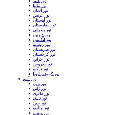
تور هلند
تور مالتا
تور آلمان
تور اتریش
تور لهستان
تور بلغارستان
تور رومانی
تور قبرس
تور انگلیس
تور روسیه
تور صربستان
تور گرجستان
تور اکراین
تور بلاروس
تور ترکیه
تور گروهی اروپا
تور آسیا
تور بالی
تور ژاپن
تور مالزی
تور تایلند
تور چین
تور مالدیو
تور ویتنام