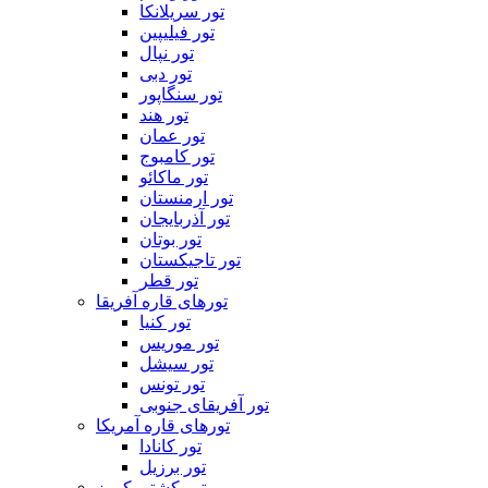
تور سریلانکا
تور فیلیپین
تور نپال
تور دبی
تور سنگاپور
تور هند
تور عمان
تور کامبوج
تور ماکائو
تور ارمنستان
تور آذربایجان
تور بوتان
تور تاجیکستان
تور قطر
تورهای قاره آفریقا
تور کنیا
تور موریس
تور سیشل
تور تونس
تور آفریقای جنوبی
تورهای قاره آمریکا
تور کانادا
تور برزیل
تور کشتی کروز