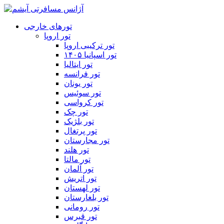
تورهای خارجی
تور اروپا
تور ترکیبی اروپا
تور اسپانیا ۱۴۰۵
تور ایتالیا
تور فرانسه
تور یونان
تور سوئیس
تور کرواسی
تور چک
تور بلژیک
تور پرتغال
تور مجارستان
تور هلند
تور مالتا
تور آلمان
تور اتریش
تور لهستان
تور بلغارستان
تور رومانی
تور قبرس