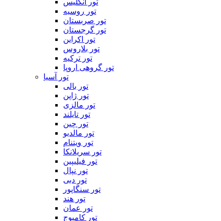
تور انگلیس
تور روسیه
تور صربستان
تور گرجستان
تور اکراین
تور بلاروس
تور ترکیه
تور گروهی اروپا
تور آسیا
تور بالی
تور ژاپن
تور مالزی
تور تایلند
تور چین
تور مالدیو
تور ویتنام
تور سریلانکا
تور فیلیپین
تور نپال
تور دبی
تور سنگاپور
تور هند
تور عمان
تور کامبوج