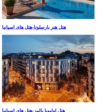
هتل هنر بارسلونا-هتل های اسپانیا
هتل اولیویا بالمز-هتل های اسپانیا