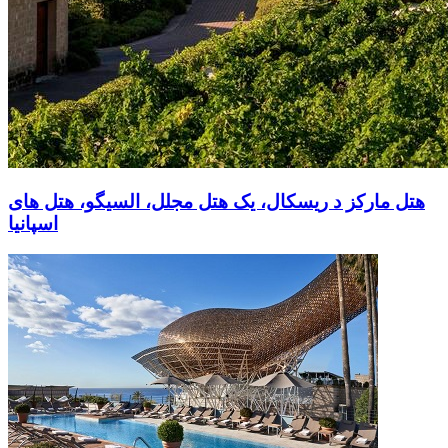
هتل مارکز د ریسکال، یک هتل مجلل، السیگو، هتل های
اسپانیا