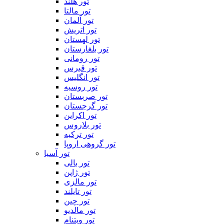
تور هلند
تور مالتا
تور آلمان
تور اتریش
تور لهستان
تور بلغارستان
تور رومانی
تور قبرس
تور انگلیس
تور روسیه
تور صربستان
تور گرجستان
تور اکراین
تور بلاروس
تور ترکیه
تور گروهی اروپا
تور آسیا
تور بالی
تور ژاپن
تور مالزی
تور تایلند
تور چین
تور مالدیو
تور ویتنام