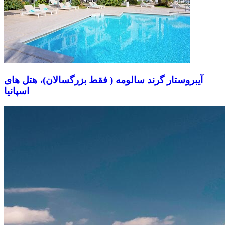
آیبروستار گرند سالومه ( فقط بزرگسالان)، هتل های
اسپانیا