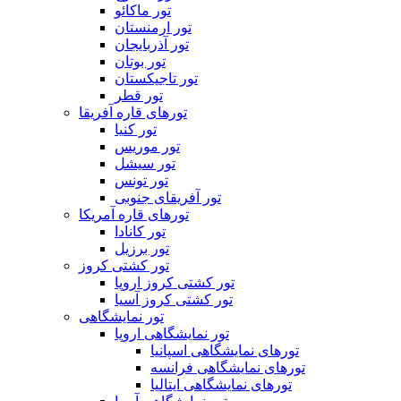
تور ماکائو
تور ارمنستان
تور آذربایجان
تور بوتان
تور تاجیکستان
تور قطر
تورهای قاره آفریقا
تور کنیا
تور موریس
تور سیشل
تور تونس
تور آفریقای جنوبی
تورهای قاره آمریکا
تور کانادا
تور برزیل
تور کشتی کروز
تور کشتی کروز اروپا
تور کشتی کروز آسیا
تور نمایشگاهی
تور نمایشگاهی اروپا
تورهای نمایشگاهی اسپانیا
تورهای نمایشگاهی فرانسه
تورهای نمایشگاهی ایتالیا