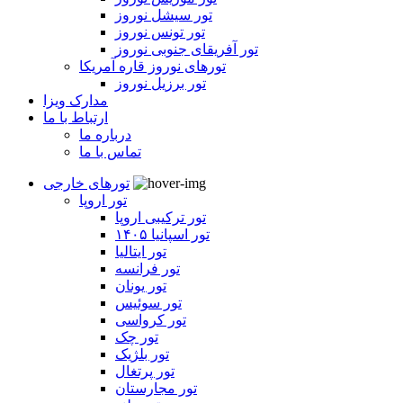
تور سیشل نوروز
تور تونس نوروز
تور آفریقای جنوبی نوروز
تورهای نوروز قاره آمریکا
تور برزیل نوروز
مدارک ویزا
ارتباط با ما
درباره ما
تماس با ما
تورهای خارجی
تور اروپا
تور ترکیبی اروپا
تور اسپانیا ۱۴۰۵
تور ایتالیا
تور فرانسه
تور یونان
تور سوئیس
تور کرواسی
تور چک
تور بلژیک
تور پرتغال
تور مجارستان