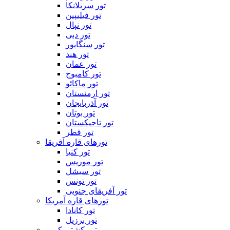
تور سریلانکا
تور فیلیپین
تور نپال
تور دبی
تور سنگاپور
تور هند
تور عمان
تور کامبوج
تور ماکائو
تور ارمنستان
تور آذربایجان
تور بوتان
تور تاجیکستان
تور قطر
تورهای قاره آفریقا
تور کنیا
تور موریس
تور سیشل
تور تونس
تور آفریقای جنوبی
تورهای قاره آمریکا
تور کانادا
تور برزیل
تور کشتی کروز