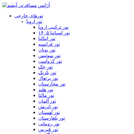
تورهای خارجی
تور اروپا
تور ترکیبی اروپا
تور اسپانیا ۱۴۰۵
تور ایتالیا
تور فرانسه
تور یونان
تور سوئیس
تور کرواسی
تور چک
تور بلژیک
تور پرتغال
تور مجارستان
تور هلند
تور مالتا
تور آلمان
تور اتریش
تور لهستان
تور بلغارستان
تور رومانی
تور قبرس