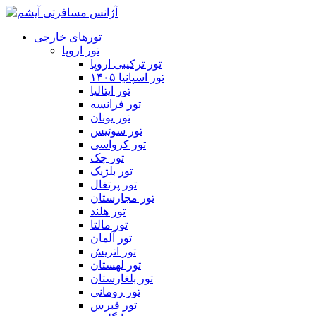
تورهای خارجی
تور اروپا
تور ترکیبی اروپا
تور اسپانیا ۱۴۰۵
تور ایتالیا
تور فرانسه
تور یونان
تور سوئیس
تور کرواسی
تور چک
تور بلژیک
تور پرتغال
تور مجارستان
تور هلند
تور مالتا
تور آلمان
تور اتریش
تور لهستان
تور بلغارستان
تور رومانی
تور قبرس