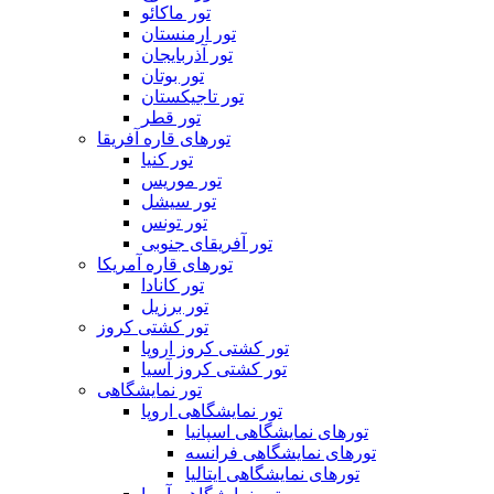
تور ماکائو
تور ارمنستان
تور آذربایجان
تور بوتان
تور تاجیکستان
تور قطر
تورهای قاره آفریقا
تور کنیا
تور موریس
تور سیشل
تور تونس
تور آفریقای جنوبی
تورهای قاره آمریکا
تور کانادا
تور برزیل
تور کشتی کروز
تور کشتی کروز اروپا
تور کشتی کروز آسیا
تور نمایشگاهی
تور نمایشگاهی اروپا
تورهای نمایشگاهی اسپانیا
تورهای نمایشگاهی فرانسه
تورهای نمایشگاهی ایتالیا