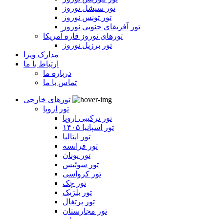
تور سیشل نوروز
تور تونس نوروز
تور آفریقای جنوبی نوروز
تورهای نوروز قاره آمریکا
تور برزیل نوروز
مدارک ویزا
ارتباط با ما
درباره ما
تماس با ما
تورهای خارجی
تور اروپا
تور ترکیبی اروپا
تور اسپانیا ۱۴۰۵
تور ایتالیا
تور فرانسه
تور یونان
تور سوئیس
تور کرواسی
تور چک
تور بلژیک
تور پرتغال
تور مجارستان