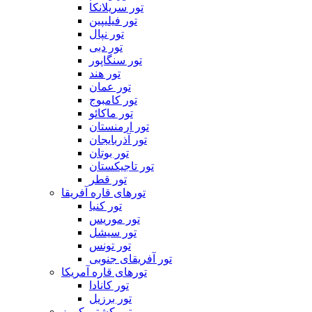
تور سریلانکا
تور فیلیپین
تور نپال
تور دبی
تور سنگاپور
تور هند
تور عمان
تور کامبوج
تور ماکائو
تور ارمنستان
تور آذربایجان
تور بوتان
تور تاجیکستان
تور قطر
تورهای قاره آفریقا
تور کنیا
تور موریس
تور سیشل
تور تونس
تور آفریقای جنوبی
تورهای قاره آمریکا
تور کانادا
تور برزیل
تور کشتی کروز