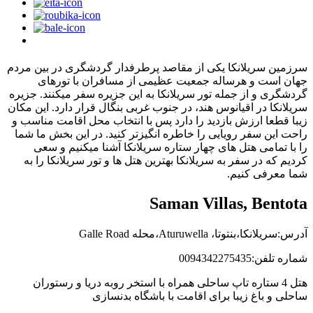
سرزمین سریلانکا یکی از مقاصد پرطرفدار گردشگری در بین مردم
جهان است و هرساله جمعیت عظیمی از مسافران با تورهای
گردشگری و از جمله تور سریلانکا به این جزیره سفر میکنند. جزیره
سریلانکا در اقیانوس هند، در جنوب غربی بنگال قرار دارد. این مکان
زیبا قطعا ارزش بازدید را دارد پس با انتخاب محل اقامت مناسب و
راحت این سفر رویایی را خاطره انگیزتر کنید. در این بخش ما شما
را با تمامی هتل های چهار ستاره سریلانکا آشنا میکنیم و سعی
کردیم که در سفر به سریلانکا بهترین هتل ها و تور سریلانکا را به
شما معرفی کنیم.
Saman Villas, Bentota
آدرس:سریلانکا،بنتوتا، Aturuwella،محله Galle Road
شماره تلفن:0094342275435
هتل 4 ستاره تاپ ساحلی همراه با استخر روبه دریا و رستوران
ساحلی و باغ زیبا برای اقامت با باشگاه بدنسازی