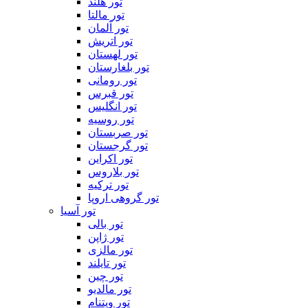
تور هلند
تور مالتا
تور آلمان
تور اتریش
تور لهستان
تور بلغارستان
تور رومانی
تور قبرس
تور انگلیس
تور روسیه
تور صربستان
تور گرجستان
تور اکراین
تور بلاروس
تور ترکیه
تور گروهی اروپا
تور آسیا
تور بالی
تور ژاپن
تور مالزی
تور تایلند
تور چین
تور مالدیو
تور ویتنام