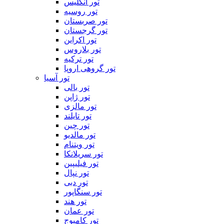
تور انگلیس
تور روسیه
تور صربستان
تور گرجستان
تور اکراین
تور بلاروس
تور ترکیه
تور گروهی اروپا
تور آسیا
تور بالی
تور ژاپن
تور مالزی
تور تایلند
تور چین
تور مالدیو
تور ویتنام
تور سریلانکا
تور فیلیپین
تور نپال
تور دبی
تور سنگاپور
تور هند
تور عمان
تور کامبوج