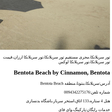
تور سریلانکا،مجری مستقیم تور سریلانکا،تور سریلانکا ارزان،قیمت
تور سریلانکا،تور سریلانکا لوکس
Bentota Beach by Cinnamon, Bentota
آدرس:سریلانکا،بنتوتا،منطقه Bentota Beach
شماره تلفن:0094342275176
هتل 4 ستاره،133 اتاق،استخر سرباز،باشگاه بدنسازی
خدمات رایگان:پارکینگ،وای فای