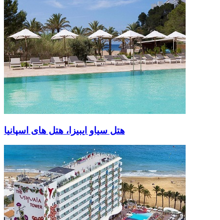
هتل سیاو ایبیزا، هتل های اسپانیا