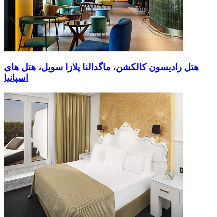
هتل رادیسون کالکشن، ماگدالنا پلازا سویل، هتل های
اسپانیا