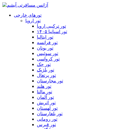
تورهای خارجی
تور اروپا
تور ترکیبی اروپا
تور اسپانیا ۱۴۰۵
تور ایتالیا
تور فرانسه
تور یونان
تور سوئیس
تور کرواسی
تور چک
تور بلژیک
تور پرتغال
تور مجارستان
تور هلند
تور مالتا
تور آلمان
تور اتریش
تور لهستان
تور بلغارستان
تور رومانی
تور قبرس