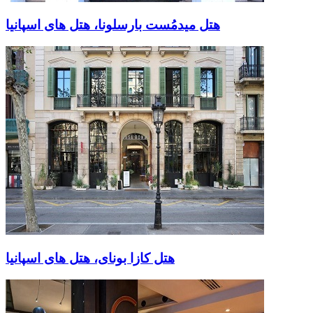
هتل میدمُست بارسلونا، هتل های اسپانیا
هتل کازا بونای، هتل های اسپانیا