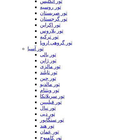
تور انگلیس
تور روسیه
تور صربستان
تور گرجستان
تور اکراین
تور بلاروس
تور ترکیه
تور گروهی اروپا
تور آسیا
تور بالی
تور ژاپن
تور مالزی
تور تایلند
تور چین
تور مالدیو
تور ویتنام
تور سریلانکا
تور فیلیپین
تور نپال
تور دبی
تور سنگاپور
تور هند
تور عمان
تور کامبوج