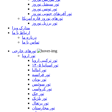
تور سیشل نوروز
تور تونس نوروز
تور آفریقای جنوبی نوروز
تورهای نوروز قاره آمریکا
تور برزیل نوروز
مدارک ویزا
ارتباط با ما
درباره ما
تماس با ما
تورهای خارجی
تور اروپا
تور ترکیبی اروپا
تور اسپانیا ۱۴۰۵
تور ایتالیا
تور فرانسه
تور یونان
تور سوئیس
تور کرواسی
تور چک
تور بلژیک
تور پرتغال
تور مجارستان