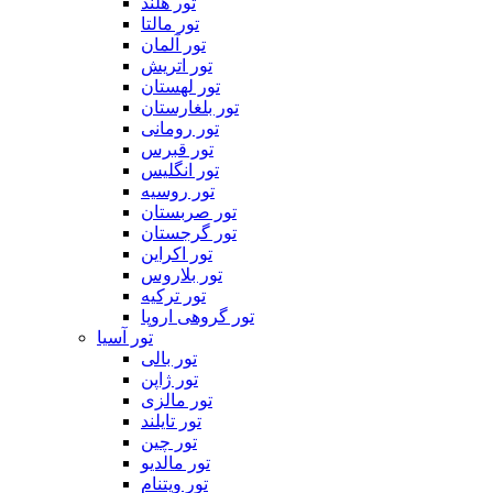
تور هلند
تور مالتا
تور آلمان
تور اتریش
تور لهستان
تور بلغارستان
تور رومانی
تور قبرس
تور انگلیس
تور روسیه
تور صربستان
تور گرجستان
تور اکراین
تور بلاروس
تور ترکیه
تور گروهی اروپا
تور آسیا
تور بالی
تور ژاپن
تور مالزی
تور تایلند
تور چین
تور مالدیو
تور ویتنام