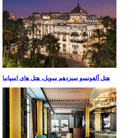
هتل آلفونسو سیزدهم سویل، هتل های اسپانیا