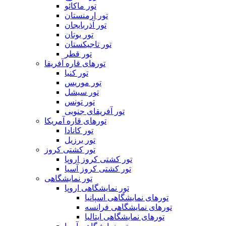
تور ماکائو
تور ارمنستان
تور آذربایجان
تور بوتان
تور تاجیکستان
تور قطر
تورهای قاره آفریقا
تور کنیا
تور موریس
تور سیشل
تور تونس
تور آفریقای جنوبی
تورهای قاره آمریکا
تور کانادا
تور برزیل
تور کشتی کروز
تور کشتی کروز اروپا
تور کشتی کروز آسیا
تور نمایشگاهی
تور نمایشگاهی اروپا
تورهای نمایشگاهی اسپانیا
تورهای نمایشگاهی فرانسه
تورهای نمایشگاهی ایتالیا