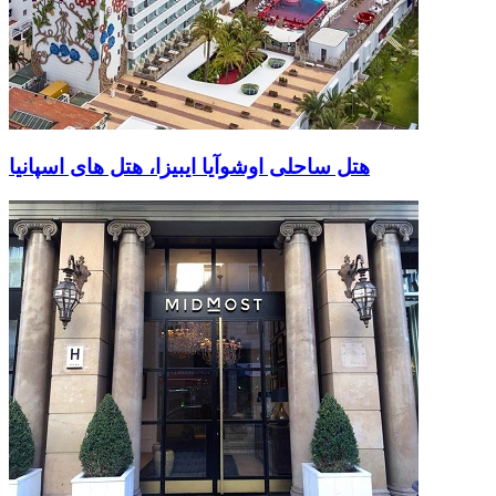
هتل ساحلی اوشوآیا ایبیزا، هتل های اسپانیا