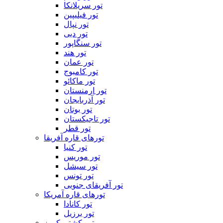
تور سریلانکا
تور فیلیپین
تور نپال
تور دبی
تور سنگاپور
تور هند
تور عمان
تور کامبوج
تور ماکائو
تور ارمنستان
تور آذربایجان
تور بوتان
تور تاجیکستان
تور قطر
تورهای قاره آفریقا
تور کنیا
تور موریس
تور سیشل
تور تونس
تور آفریقای جنوبی
تورهای قاره آمریکا
تور کانادا
تور برزیل
تور کشتی کروز