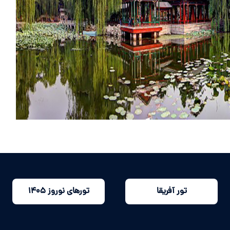
تور آفریقا
تورهای نوروز 1405