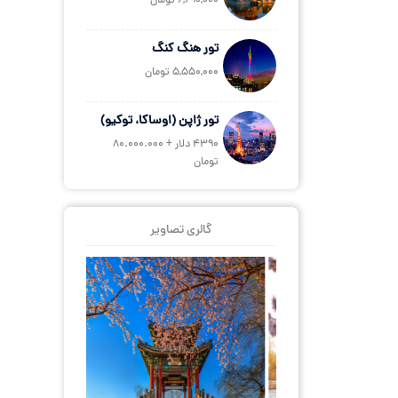
6,690,000 تومان
تور هنگ کنگ
5,550,000 تومان
تور ژاپن (اوساکا، توکیو)
4390 دلار + 80.000.000
تومان
گالری تصاویر