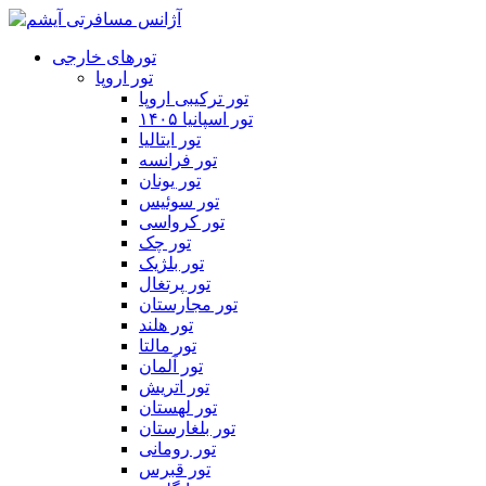
تورهای خارجی
تور اروپا
تور ترکیبی اروپا
تور اسپانیا ۱۴۰۵
تور ایتالیا
تور فرانسه
تور یونان
تور سوئیس
تور کرواسی
تور چک
تور بلژیک
تور پرتغال
تور مجارستان
تور هلند
تور مالتا
تور آلمان
تور اتریش
تور لهستان
تور بلغارستان
تور رومانی
تور قبرس