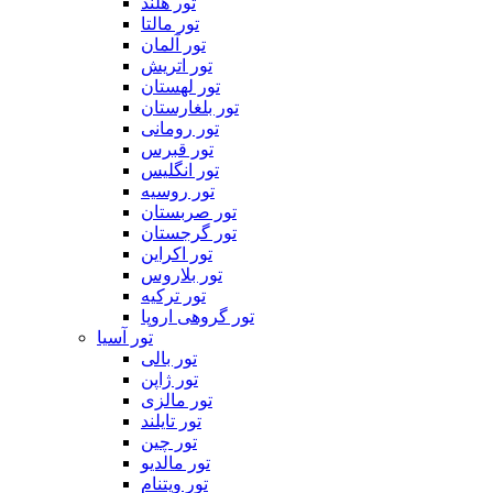
تور هلند
تور مالتا
تور آلمان
تور اتریش
تور لهستان
تور بلغارستان
تور رومانی
تور قبرس
تور انگلیس
تور روسیه
تور صربستان
تور گرجستان
تور اکراین
تور بلاروس
تور ترکیه
تور گروهی اروپا
تور آسیا
تور بالی
تور ژاپن
تور مالزی
تور تایلند
تور چین
تور مالدیو
تور ویتنام