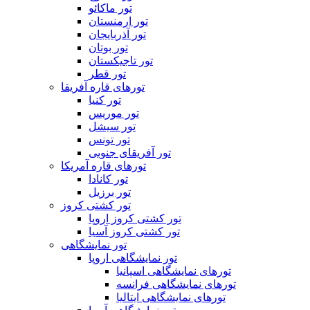
تور ماکائو
تور ارمنستان
تور آذربایجان
تور بوتان
تور تاجیکستان
تور قطر
تورهای قاره آفریقا
تور کنیا
تور موریس
تور سیشل
تور تونس
تور آفریقای جنوبی
تورهای قاره آمریکا
تور کانادا
تور برزیل
تور کشتی کروز
تور کشتی کروز اروپا
تور کشتی کروز آسیا
تور نمایشگاهی
تور نمایشگاهی اروپا
تورهای نمایشگاهی اسپانیا
تورهای نمایشگاهی فرانسه
تورهای نمایشگاهی ایتالیا