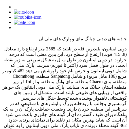
جاذبه های دیدنی چیانگ مای و پارک های ملی آن
دویی اینتانون، بلندترین قله در تایلند که 2565 متر ارتفاع دارد معادل
(8، 415 فوت) ارتفاع از سطح دریا. این بدین معنی است که درجه
حرارت در دویی اینتانون در طول سال به شکل سریعی به زیر نقطه
انجماد در طول فصل سرد (اکتبر تا فوریه) میرسد. پارک ملی که
شامل دویی اینتانون و خرس نام خود را پوشش می دهد 482 کیلومتر
مربع (186 مایل مربع) و شامل Sanpatong منطقه، Chomthong
منطقه، مای Chaem منطقه، مای وانگ منطقه، و از Toi لر زیر
منطقه استان چیانگ مای میباشد. پارک ملی دویی اینتانون یک جواهر
واقعی از زیبایی های طبیعی تایلند است، متشکل از زمین های
کوهستانی ناهموار پوشیده شده توسط جنگل های سرسبز
گرمسیری وجالب با رودخانه بزرگ و آبشارهای با شکوهی که در
سرتاسر این منطقه جریان دارند. وضعیت حفاظت پارک آن را به یک
پناهگاه برای طیف گسترده ای از گونه های جانوری باعث می شود
آن است که شاید بهترین مکان در تایلند برای تماشای پرنده. حدود
362 گونه مختلف پرنده ی نایاب پارک ملی دویی اینتانون را به عنوان