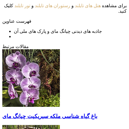
برای مشاهده
هتل های تایلند
و
رستوران های تایلند
و
تور تایلند
کلیک
کنید.
فهرست عناوین
جاذبه های دیدنی چیانگ مای و پارک های ملی آن
مقالات مرتبط
باغ گیاه شناسی ملکه سیریکیت چیانگ مای