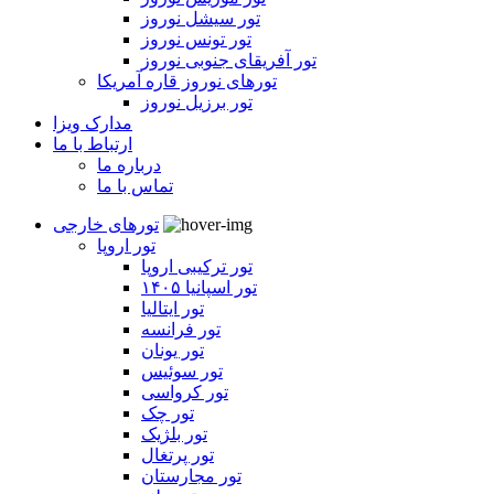
تور سیشل نوروز
تور تونس نوروز
تور آفریقای جنوبی نوروز
تورهای نوروز قاره آمریکا
تور برزیل نوروز
مدارک ویزا
ارتباط با ما
درباره ما
تماس با ما
تورهای خارجی
تور اروپا
تور ترکیبی اروپا
تور اسپانیا ۱۴۰۵
تور ایتالیا
تور فرانسه
تور یونان
تور سوئیس
تور کرواسی
تور چک
تور بلژیک
تور پرتغال
تور مجارستان