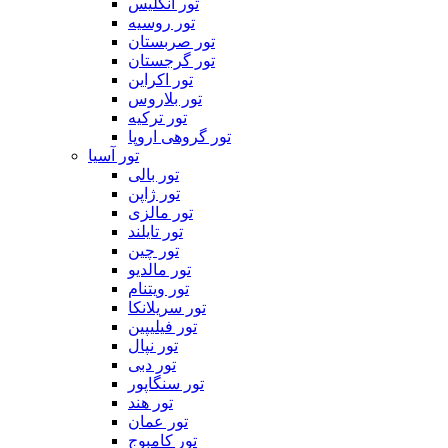
تور انگلیس
تور روسیه
تور صربستان
تور گرجستان
تور اکراین
تور بلاروس
تور ترکیه
تور گروهی اروپا
تور آسیا
تور بالی
تور ژاپن
تور مالزی
تور تایلند
تور چین
تور مالدیو
تور ویتنام
تور سریلانکا
تور فیلیپین
تور نپال
تور دبی
تور سنگاپور
تور هند
تور عمان
تور کامبوج