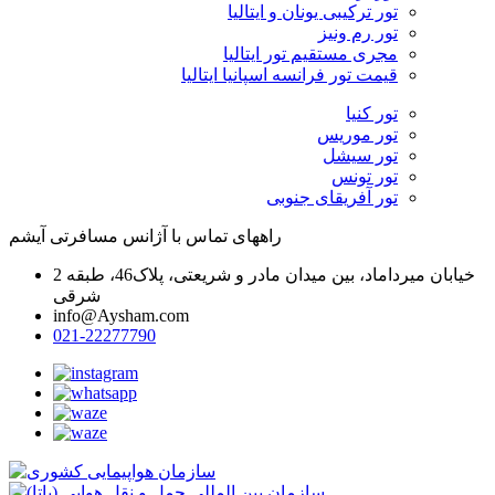
تور ترکیبی یونان و ایتالیا
تور رم ونیز
مجری مستقیم تور ایتالیا
قیمت تور فرانسه اسپانیا ایتالیا
تور کنیا
تور موریس
تور سیشل
تور تونس
تور آفریقای جنوبی
راههای تماس با آژانس مسافرتی آیشم
خیابان میرداماد، بین میدان مادر و شریعتی، پلاک46، طبقه 2
شرقی
info@Aysham.com
021-22277790