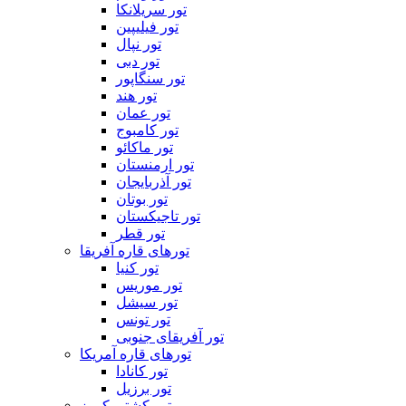
تور سریلانکا
تور فیلیپین
تور نپال
تور دبی
تور سنگاپور
تور هند
تور عمان
تور کامبوج
تور ماکائو
تور ارمنستان
تور آذربایجان
تور بوتان
تور تاجیکستان
تور قطر
تورهای قاره آفریقا
تور کنیا
تور موریس
تور سیشل
تور تونس
تور آفریقای جنوبی
تورهای قاره آمریکا
تور کانادا
تور برزیل
تور کشتی کروز