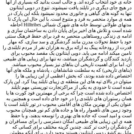
خانه ی خود انتخاب کرده اند. و جالب است بدانید که بسیاری از آنها
در هیچ جای دیگری در تایلند یافت نمیشوند. تنوع در دویی اینتانون
تنها به گونه های گیاهی و جانوری محدود نمیشود بلکه این پارک در
همه ی موارد منحصر به فرد و متنوع است. با این حال این پارک تا
مدتهای طولانی توسط خانه های شهرک شمالی Hilltribes احاطه
شده است و تلاش های اخیر برای پایان دادن به ساختمان سازی و
ادامه ی زندگی روستاهایی منحصر به فرد برای حفظ فرهنگ سنتی
خود با حفظ تحولات مدرن مانند گردشگری و سد سازی، که مهار
قدرت از رودخانه پینگ به ارائه برق به هزاران نفر از مردم تایلندی را
تامین میکند ادامه می یابد. دویی اینتانون یک مقصد محبوب برای
بازدید کنندگان و گردشگران میباشد، نه تنها برای زیبایی های طبیعی
آن، اما برای اهمیت تاریخی آن بناهای نیز بسیار محبوب میباشد.
(بناهای تاریخی) که به سلطنت شانشاهان ، پادشاه و ملکه های آنها
اختصاص داده شده بودند، که بخش اعظمی از این زیبایی ها را
میتوان در بالای تپه های این منطقه ی زیبای تایلند پیدا کرد. این پارک
شده است تا حدودی به یکی از مراکزتجارت توریستی مهم تایلند
اختصاص داده شده است چرا که برخی از مهمترین فود کورت ها یا
همان رستوران های تایلندی را در خود جای داده است و همچنین به
عنوان یکی از بهترین مکان های اقامتی محبوب در تور تایلند است با
وجود زمین های ناهموار راه ها و جاده های کم نور همچنان محبوب
است و امید است که جاده های بهتری را توسعه بدهند، و با حفظ
همه ی این زیبایی های طبیعی امکان دسترسی را برای مسافران و
گردشگران راحت تر کنند. چندین گزینه مختلف برای کسانی که
مایل به کشف دویی اینتانون هستند وجود دارد. برای آنکه مطمئن