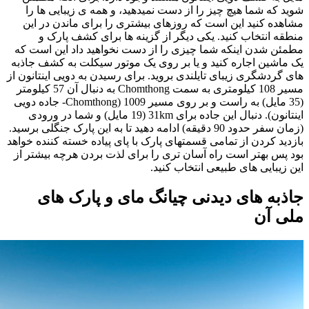
شوید که شما هیچ چیز را از دست نمیدهید، و همه ی زیبایی ها را
مشاهده کنید این است که روزهای بیشتری را برای ماندن در این
منطقه انتخاب کنید. یکی دیگر از گزینه ها برای کشف پارک و
مطمئن شدن اینکه شما چیزی را از دست نخواهید داد این است که
یک ماشین اجاره کنید و یا بر روی یک موتور سیکلت به کشف جاذبه
های گردشگری زیبای تایلندی بروید. برای رسیدن به دویی اینتانون از
مسیر 108 کیلومتری به سمت Chomthong به دنبال آن 57 کیلومتر
(35 مایل) به راست و بر روی مسیر 1009 (Chomthong- جاده دویی
اینتانون). دنبال این جاده برای 31km (19 مایل) و شما در ورودی
(زمان سفر حدود 90 دقیقه) ادامه دهید تا به این پارک جنگلی برسید.
بازدید کردن از تمامی قسمتهای پارک با پای پیاده خسته کننده خواهد
بود پس بهتر است راه آسان تری را برای لذت بردن هرچه بیشتر از
این زیبایی های طبیعی انتخاب کنید.
جاذبه های دیدنی چیانگ مای و پارک های
ملی آن