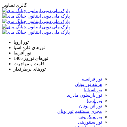
گالری تصاویر
تور اروپا
تورهای قاره آسیا
تور آفریقا
تورهای نوروز 1405
اقامت و مهاجرت
تورهای پرطرفدار
تور فرانسه
هزینه تور یونان
تور اسپانیا
تور بارسلون مادرید
تور اروپا
تور آتن یونان
مجری مستقیم تور یونان
تور میکونوس
تور سنتورینی