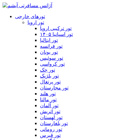
تورهای خارجی
تور اروپا
تور ترکیبی اروپا
تور اسپانیا ۱۴۰۵
تور ایتالیا
تور فرانسه
تور یونان
تور سوئیس
تور کرواسی
تور چک
تور بلژیک
تور پرتغال
تور مجارستان
تور هلند
تور مالتا
تور آلمان
تور اتریش
تور لهستان
تور بلغارستان
تور رومانی
تور قبرس