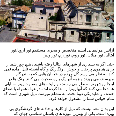
آژانس هواپیمایی آیشم متخصص و مجری مستقیم تور اروپا،تور
ایتالیا، تور میلان، تور روم، تور رم، تور ونیز
حتی اگر به بسیاری از شهرهای ایتالیا رفته باشید ، هیچ چیز شما را
برای هیاهوی پرجنب و جوش ، رنگارنگ و گاه آشفته ناپل آماده نمی
کند. به نظر می رسد کل مردم در خیابان هایی که به بندرگاه
میرسند، می ریزند و همه آنها یک باره صحبت می کنند. رنگ ها در
اینجا روشن تر به نظر می رسند ، و رایحه های متفاوت پیتزا – ناپلی
ها ادعا می کنند که آنها پیتزا را ابدا کرده اند - در هوا - همراه با صدای
خنده ، و شاید یکی دوتا بحث- به مشام میرسد. ناپل شهری است که
تمام حواس شما را مشغول خواهد کرد.
این بدان معنا نیست که ناپل از کارها و جاذبه های گردشگری بی
بهره است. یکی از بهترین موزه های باستان شناسی جهان که