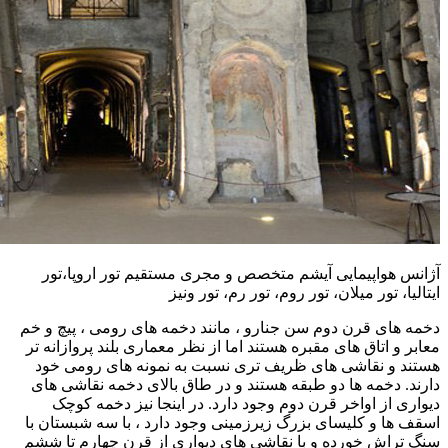
آژانس هواپیمایی آیشم متخصص و مجری مستقیم تور اروپا،تور
ایتالیا، تور میلان، تور روم، تور رم، تور ونیز
دخمه های قرن دوم سن جنارو ، مانند دخمه های رومی ، پیچ و خم
معابر و اتاق های مقبره هستند اما از نظر معماری بلند پروازانه تر
هستند و نقاشی های ظریف تری نسبت به نمونه های رومی خود
دارند. دخمه ها دو طبقه هستند و در طاق بالای دخمه نقاشی های
دیواری از اواخر قرن دوم وجود دارد. در اینجا نیز دخمه کوچک
اسقف ها و کلیسای بزرگ زیرزمینی وجود دارد ، با سه شبستان با
سنگ تراش خورده و با نقاشی های دیواری از قرن چهارم تا ششم