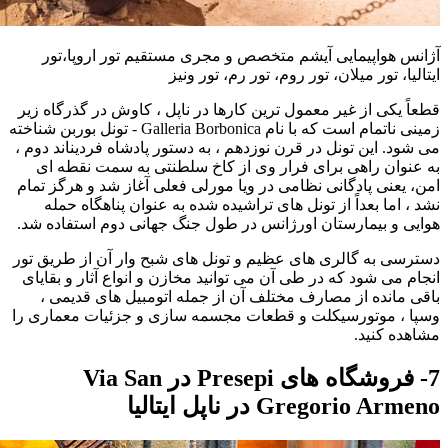
آژانس هواپیمایی آیشم متخصص و مجری مستقیم تور اروپا،تور
ایتالیا، تور میلان، تور روم، تور رم، تور ونیز
قطعاً یکی از غیر معمول ترین کارها در ناپل ، کاوش در گذرگاه زیر
زمینی ناتمام است که با نام Galleria Borbonica - تونل بوربن شناخته
می شود. این تونل در قرن نوزدهم ، به دستور پادشاه فردیناند دوم ،
به عنوان راهی برای فرار وی از کاخ سلطنتی به سمت نقطه ای
امن، یعنی پادگانی نظامی در ویا مورلی فعلی آغاز شد و هرگز تمام
نشد ، اما بعداً از تونل های تراشیده شده به عنوان پناهگاه حمله
هوایی و بیمارستان اورژانس در طول جنگ جهانی دوم استفاده شد.
دسترسی به گالری های عظیم و تونل های شبح وار آن از طریق تور
انجام می شود که در طی آن می توانید مخازن و انواع آثار و بقایای
باقی مانده از مصارف مختلف آن از جمله اتومبیل های قدیمی ،
وسپا ، موتورسیکلت و قطعات مجسمه سازی و جزئیات معماری را
مشاهده کنید.
7- فروشگاه های Presepi در Via San
Gregorio Armeno در ناپل ایتالیا