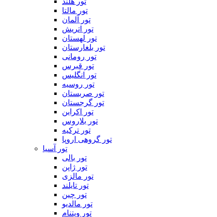
تور هلند
تور مالتا
تور آلمان
تور اتریش
تور لهستان
تور بلغارستان
تور رومانی
تور قبرس
تور انگلیس
تور روسیه
تور صربستان
تور گرجستان
تور اکراین
تور بلاروس
تور ترکیه
تور گروهی اروپا
تور آسیا
تور بالی
تور ژاپن
تور مالزی
تور تایلند
تور چین
تور مالدیو
تور ویتنام