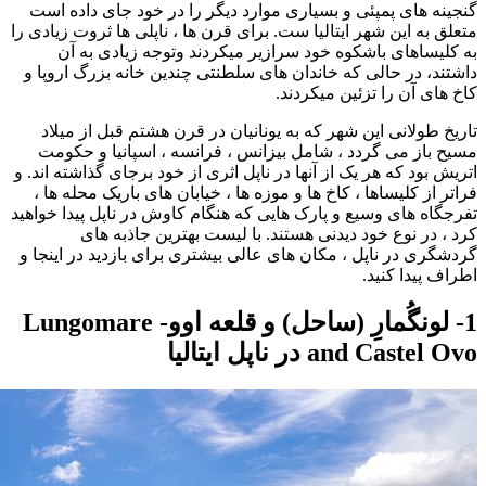
گنجینه های پمپئی و بسیاری موارد دیگر را در خود جای داده است
متعلق به این شهر ایتالیا ست. برای قرن ها ، ناپلی ها ثروت زیادی را
به کلیساهای باشکوه خود سرازیر میکردند وتوجه زیادی به آن
داشتند، در حالی که خاندان های سلطنتی چندین خانه بزرگ اروپا و
کاخ های آن را تزئین میکردند.
تاریخ طولانی این شهر که به یونانیان در قرن هشتم قبل از میلاد
مسیح باز می گردد ، شامل بیزانس ، فرانسه ، اسپانیا و حکومت
اتریش بود که هر یک از آنها در ناپل اثری از خود برجای گذاشته اند. و
فراتر از کلیساها ، کاخ ها و موزه ها ، خیابان های باریک محله ها ،
تفرجگاه های وسیع و پارک هایی که هنگام کاوش در ناپل پیدا خواهید
کرد ، در نوع خود دیدنی هستند. با لیست بهترین جاذبه های
گردشگری در ناپل ، مکان های عالی بیشتری برای بازدید در اینجا و
اطراف پیدا کنید.
1- لونگُمارِ (ساحل) و قلعه اوو- Lungomare
and Castel Ovo در ناپل ایتالیا