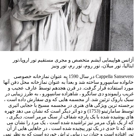
آژانس هواپیمایی آیشم متخصص و مجری مستقیم تور اروپا،تور
ایتالیا، تور میلان، تور روم، تور رم، تور ونیز
Cappella Sansevero در سال 1590 به عنوان نمازخانه خصوصی
خانواده سانسِوِرو ساخته شد و بعداً به عنوان نمازخانه محل دفن آنها
مورد استفاده قرار گرفت. در قرن هجدهم توسط عارف عجیب و
غریب رایموندو دی سانگرو ، شاهزاده سانسِوِرو ، به طرز زیبایی در
سبک باروک تزئین شد. از مجسمه هایی که وی سفارش داده است ،
برجسته ترین ویژگی های هنری در مجسمه مسیح با حجابی اثیری
توسط سامارتینو (1753) و دو اثر دیگر است که نشان می دهد چهره
های پوشیده شده با یک پارچه شفاف از سنگ مرمر است. دیگری ،
که از یک بلوک مرمر نیز تراشیده شده است ، یک مرد را نشان می
دهد که تا حدی در یک تور پیچیده شده است ، در جاهایی هایی از آن
تور افتاده است و چنان ب زیبایی تراش خورده است که به نظر نمی