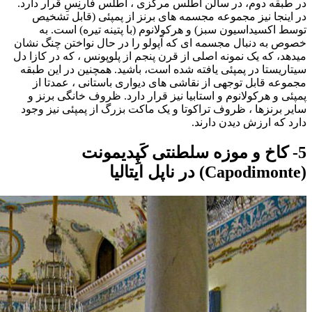
در طبقه دوم، در سالن اطلس مرکزی ، اطلس فارنِسِ قرار دارد.
در اینجا نیز مجموعه مجسمه های برنز از پمپئی (قابل تشخیص
توسط اکسیداسیون سبز) و هرکولانوم (با پتینه تیره) است. به
خصوص به دنبال مجسمه ای که آپولو را در حال نواختن چنگ نشان
میدهد، که یک نمونه اصلی از قرن پنجم از پلوپونس ، که در کازا دل
سیتاریستا در پمپئی یافته شده است، باشید. همچنین در این طبقه
مجموعه قابل توجهی از نقاشی های دیواری باستانی ، عمدتا از
پمپئی و هرکولانوم و استابیا نیز قرار دارد. ظروف خانگی برنز و
سایر برنزها ، ظروف تراکوتا و یک ماکت بزرگ از پمپئی نیز وجود
دارد که ارزش دیدن دارند.
5- کاخ و موزه سلطنتی کَپِدیمونت
(Capodimonte) در ناپل ایتالیا