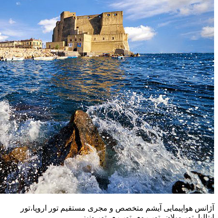
آژانس هواپیمایی آیشم متخصص و مجری مستقیم تور اروپا،تور
ایتالیا، تور میلان، تور روم، تور رم، تور ونیز