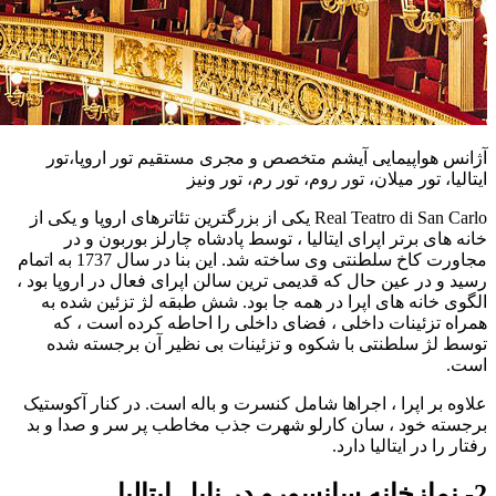
آژانس هواپیمایی آیشم متخصص و مجری مستقیم تور اروپا،تور
ایتالیا، تور میلان، تور روم، تور رم، تور ونیز
Real Teatro di San Carlo یکی از بزرگترین تئاترهای اروپا و یکی از
خانه های برتر اپرای ایتالیا ، توسط پادشاه چارلز بوربون و در
مجاورت کاخ سلطنتی وی ساخته شد. این بنا در سال 1737 به اتمام
رسید و در عین حال که قدیمی ترین سالن اپرای فعال در اروپا بود ،
الگوی خانه های اپرا در همه جا بود. شش طبقه لژ تزئین شده به
همراه تزئینات داخلی ، فضای داخلی را احاطه کرده است ، که
توسط لژ سلطنتی با شکوه و تزئینات بی نظیر آن برجسته شده
است.
علاوه بر اپرا ، اجراها شامل کنسرت و باله است. در کنار آکوستیک
برجسته خود ، سان کارلو شهرت جذب مخاطب پر سر و صدا و بد
رفتار را در ایتالیا دارد.
2- نمازخانه سانسِوِرو در ناپل ایتالیا