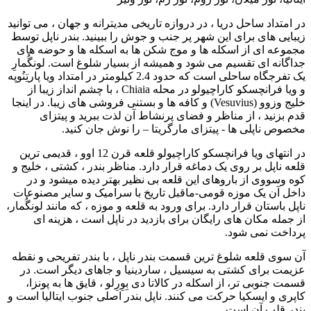
در امتداد ساحل دریا ، در دروازه تاریخی مدیترانه و جهان ، می توانید
زیبایی های برای این شهر پر جنب و جوش را ببینید. بندر ناپل توسط
مجموعه ای از اسکله ها و موج شکن ها به اسکله ها و حوضه های
جداگانه ای تقسیم می شود و همیشه از بسیار شلوغ است. لونگُمارِ
یک تفرجگاه ساحلی است که حدود 2.4 کیلومتر در امتداد ویا پارتِنُوپه
و ویا فرانچسکو کاراچیولو در محله Chiaia ، با چشم انداز زیبا از
خلیج وزوو (Vesuvius) و کافه ها و بستنی فروشی های زیبا. در اینجا
قدم بزنید ، از مناظر و فضای پرنشاط آن لذت ببرید و پیتزای
مخصوص ناپلی ها - پیتزای مارگریتا – را نوش جان کنید.
در انتهای ویا فرانچسکو کاراچیولو قلعه قرن 12 اوو ، قدیمی ترین
قلعه ناپل بر روی یک دماغه قرار دارد. مناظر بندر ، کشتی ، خلیج و
کوه وسووی از باروهای این قلعه بی نظیر بهتر دیده میشود و در
داخل آن یک موزه قومی-ماقبل تاریخ با سرامیک و سایر مصنوعات
ناپل باستان قرار دارد. برای ورود به قلعه و موزه ، که مانند لونگُمار،
از جمله مکان های رایگان برای بازدید در ناپل است ، هزینه ای
پرداخت نمی شود.
آن سوی قلعه شلوغ ترین قسمت بندر ناپل ، با بندر تفریحی و نقطه
عزیمت برای کشتی به سیسیل ، ساردینیا و جاهای دیگر است. در
قسمت جنوبی تر، از اسکله در کالاتا دی بِوِرِلو ، قایق ها به پونزا،
کاپری و ایسکیا حرکت می کنند. ناپل بندر اصلی جنوب ایتالیا است و
بندر قلب آن است.