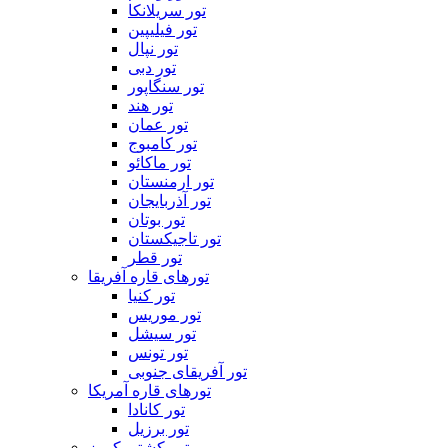
تور سریلانکا
تور فیلیپین
تور نپال
تور دبی
تور سنگاپور
تور هند
تور عمان
تور کامبوج
تور ماکائو
تور ارمنستان
تور آذربایجان
تور بوتان
تور تاجیکستان
تور قطر
تورهای قاره آفریقا
تور کنیا
تور موریس
تور سیشل
تور تونس
تور آفریقای جنوبی
تورهای قاره آمریکا
تور کانادا
تور برزیل
تور کشتی کروز