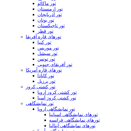
تور ماکائو
تور ارمنستان
تور آذربایجان
تور بوتان
تور تاجیکستان
تور قطر
تورهای قاره آفریقا
تور کنیا
تور موریس
تور سیشل
تور تونس
تور آفریقای جنوبی
تورهای قاره آمریکا
تور کانادا
تور برزیل
تور کشتی کروز
تور کشتی کروز اروپا
تور کشتی کروز آسیا
تور نمایشگاهی
تور نمایشگاهی اروپا
تورهای نمایشگاهی اسپانیا
تورهای نمایشگاهی فرانسه
تورهای نمایشگاهی ایتالیا