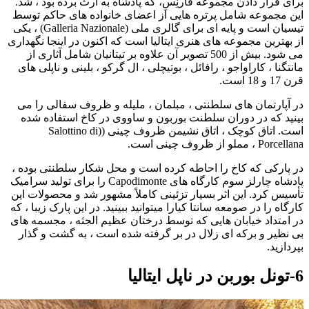
برای قرار دادن مجموعه فارنِسِ، که پادشاه به ارث برده بود ، شد.
این مجموعه شامل پرتره هایی از اعضای خانواده های حاکم توسط
تیسیان است و پایه ای برای گالری ملی (Galleria Nazionale) ، یکی
از بهترین مجموعه های هنری ایتالیا است که اکنون در اینجا نگهداری
می شود. بیش از 500 تصویر آن علاوه بر تیتانیان شامل آثاری از
مانتگنا ، کاراواجو ، رافائل ، بوتیچلی ، ال گرکو ، بلینی و ناپلی های
قرن 17 و 18 است.
در آپارتمان های سلطنتی ، مبلمان ، ملیله و ظروف سفالی را می
بینید که در دوران سلطنت بوربون و ساووی در کاخ استفاده شده
است. اتاق کوچک ، اتاق نشیمن ظروف چینی ((Salottino di
Porcellana ، مملو از ظروف چینی است.
در پارکی که کاخ را احاطه کرده است و محل شکار سلطنتی بوده ،
پادشاه چارلز سوم کارگاه های Capodimonte را برای تولید سرامیک
تأسیس کرد. این اثر بسیار تزئینی کاملاً مشهور شد و محصولات این
کارگاه را در صومعه سانتا کیارا میتوانید ببینید. در این پارک زیبا ، که
در امتداد خیابان هایی که توسط درختان عظیم الجثه ، مجسمه های
بی نظیر و برکه ای زلال در بر گرفته شده است ، به گشت و گذار
بپردازید.
6-تونل بوربن در ناپل ایتالیا