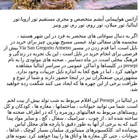
آژانس هواپیمایی آیشم متخصص و مجری مستقیم تور اروپا،تور
ایتالیا، تور میلان، تور روم، تور رم، تور ونیز
اگر به دنبال سوغاتی های منحصر به فرد در این شهر هستید ،
مجسمه های سفالی تولد عیسی مسیح بهترین چیز برای خرید در
ناپل است. اما قدم زدن در مسیر Via San Gregorio Armeno بیش از
فرصتی برای انجام خرید در ناپل است ، این یک تجربه در زندگی و
فرهنگ محلی است. در ماه دسامبر ، صحنه های مولودی را به نام
presepi در کلیساها و اماکن عمومی در سراسر ایتالیا مشاهده
خواهید کرد ، اما در هیچ کجا به اندازه ناپل جزییات وجود ندارد.
مشهورترین صنعتگران نیز در اینجا حضور دارند و شما از تنوع و
ظرافت برخی از این چهره ها که ایجاد می کنند شگفت زده خواهید
شد.
در ایتالیا در Presepi این اقلام مربوط به شب تولد بیش از بیت لحم
است. شما می توانید حیوانات ، ساختمانها ، مغازه ها ، کودکان و کل
روستاهای مربوط به فعالیتهای روزمره را که در اطراف صحنه ها
ساخته شده اند ، از چوب ، سرامیک ، سفال ، گچ ، و سایر مواد پیدا
کنید که به برخی از آنها به طور دقیق با پارچه های مجلل لباس
پوشانده اند. کلکسیونرهای مینیاتوری مبلمان بسیار کوچک ، غذاها ،
حیوانات ، حتی کل مغازه ها و اتاق ها را پیدا خواهند کرد. نمونه های