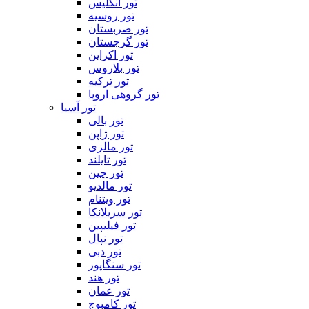
تور انگلیس
تور روسیه
تور صربستان
تور گرجستان
تور اکراین
تور بلاروس
تور ترکیه
تور گروهی اروپا
تور آسیا
تور بالی
تور ژاپن
تور مالزی
تور تایلند
تور چین
تور مالدیو
تور ویتنام
تور سریلانکا
تور فیلیپین
تور نپال
تور دبی
تور سنگاپور
تور هند
تور عمان
تور کامبوج