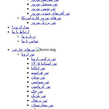
تور سیشل نوروز
تور تونس نوروز
تور آفریقای جنوبی نوروز
تورهای نوروز قاره آمریکا
تور برزیل نوروز
مدارک ویزا
ارتباط با ما
درباره ما
تماس با ما
تورهای خارجی
تور اروپا
تور ترکیبی اروپا
تور اسپانیا ۱۴۰۵
تور ایتالیا
تور فرانسه
تور یونان
تور سوئیس
تور کرواسی
تور چک
تور بلژیک
تور پرتغال
تور مجارستان