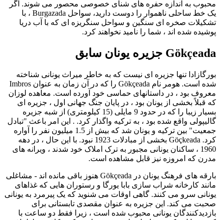
محبوب به اندازه حفره های شنای خصوصی محصور می شوند. اگر
یک خط ساحلی ناهموار را دوست دارید، سواحل Burgazada ، با
تشکیلات صخره ای سنگین و سواحل سنگریزه ای که با آب دریا
پوشیده شده اند ، شما را نامید نخواهند کرد.
Gökçeada جزیره یونان سابق
بورگازادا تنها جزیره ای نیست که به خاطر میراث یونانی شناخته
شده است. هومر نام Gökçeada را که در آن زمان به عنوان Imbros
معروف بود ، در داستانهای حماسی خود آورده است. معاهده لوزان
که قبلاً بخشی از یونان بود ، در پایان جنگ جهانی اول ، جزیره ای
بسیار زیبا را که در حدود 9 مایلی (15 کیلومتری) از شبه جزیره
گالیپولی واقع شده بود ، به ترکیه واگذار کرد. . این امر باعث "تبادل
جمعیت" بین ترکیه و یونان شد که بیش از 1.5 میلیون نفر را آواره
کرد. Göçkeada بخشی از مبادلات 1923 نبود. با این حال ، در دهه
1960 ، ساکنان یونانی مجبور به ترک املاک خود شدند ، ویرانه های
مدرن که امروزه نیز قابل مشاهده است.
بارقه های فرهنگ یونان در Gökçeada هنوز باقی مانده اند - مشاغلی
مانند کارخانه شراب سازی بابا یورگا و رستوران هایی که غذاهای
یونانی سرو می کنند. گاهی اوقات می شنوید که یک پیرمرد به یونانی
صحبت می کند. این جزیره به عنوان مقصدی تابستانی برای
بازدیدکنندگان یونانی محبوب شده است ، زیرا فقط دو ساعت با