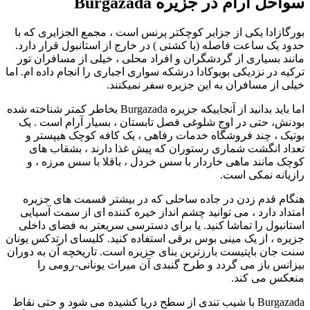
سواحل آرام در جزیره Burgazada
بورگازادا یکی از جزایر کوچکتر پرنس است ، مجمع الجزایری که با
حدود یک ساعت فاصله (با کشتی ) در خارج از استانبول قرار دارد.
مانند بسیاری از گردشگران و افراد محلی ، خیلی از مسافران تور
ترکیه در نزدیکی بویوکادا درشکه سواری اجباری را انجام داده ام. اما
خیلی از مسافران به این جزیره سفر نمیکنند.
اما باید بدانید از آنجاییکه جزیره Burgazada بخاطر کمتر شناخته شده
بودنش، حتی در اوج شلوغی فصل تابستان ، بسیار آرام است . یک
بوتیک ، چند فروشگاه خدمات رفاهی ، یک کافه کوچک هیپستر و
تعداد انگشت شماری رستوران که پیش غذا دارند ، بشقاب های
کوچک مانند ماهی خاردار با سس خردل ، باقلا با سس مرزه ، و
رازیانه نمکی است.
هنگام قدم زدن در جاده ساحلی که در بیشتر قسمت های جزیره
امتداد دارد ، می توانید چشم انداز خیره کننده ای از سمت آسیایی
استانبول را تماشا کنید. یا برای دسترسی سریعتر به فضای داخلی
جزیره ، از یک مینی بوس برقی استفاده کنید. کلیسای ارتدکس یونان
سنت جان باپتیست بارزترین بنای جزیره است. تاریخچه آن به دوران
بیزانس باز می گردد و طرح گنبدی آن میراث یونانی-رومی را
منعکس می کند.
Burgazada با شیب تندی از سطح دریا کشیده می شود و حتی نقاط