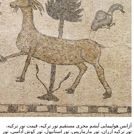
آژانس هواپیمایی آیشم مجری مستقیم تور ترکیه، قیمت تور ترکیه،
تور ترکیه ارزان، تور مارماریس، تور استانبول، تور کوش آداسی، تور