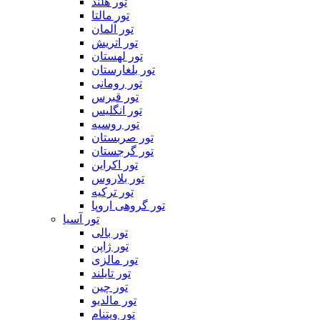
تور هلند
تور مالتا
تور آلمان
تور اتریش
تور لهستان
تور بلغارستان
تور رومانی
تور قبرس
تور انگلیس
تور روسیه
تور صربستان
تور گرجستان
تور اکراین
تور بلاروس
تور ترکیه
تور گروهی اروپا
تور آسیا
تور بالی
تور ژاپن
تور مالزی
تور تایلند
تور چین
تور مالدیو
تور ویتنام