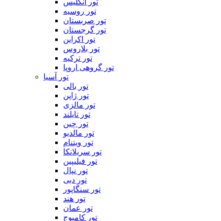
تور انگلیس
تور روسیه
تور صربستان
تور گرجستان
تور اکراین
تور بلاروس
تور ترکیه
تور گروهی اروپا
تور آسیا
تور بالی
تور ژاپن
تور مالزی
تور تایلند
تور چین
تور مالدیو
تور ویتنام
تور سریلانکا
تور فیلیپین
تور نپال
تور دبی
تور سنگاپور
تور هند
تور عمان
تور کامبوج