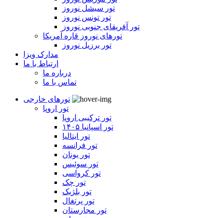
تور سیشل نوروز
تور تونس نوروز
تور آفریقای جنوبی نوروز
تورهای نوروز قاره آمریکا
تور برزیل نوروز
مدارک ویزا
ارتباط با ما
درباره ما
تماس با ما
تورهای خارجی
تور اروپا
تور ترکیبی اروپا
تور اسپانیا ۱۴۰۵
تور ایتالیا
تور فرانسه
تور یونان
تور سوئیس
تور کرواسی
تور چک
تور بلژیک
تور پرتغال
تور مجارستان