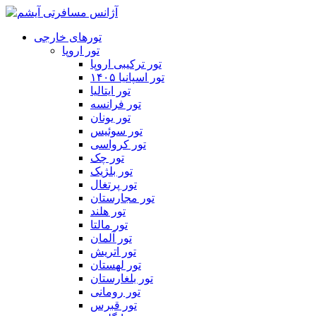
تورهای خارجی
تور اروپا
تور ترکیبی اروپا
تور اسپانیا ۱۴۰۵
تور ایتالیا
تور فرانسه
تور یونان
تور سوئیس
تور کرواسی
تور چک
تور بلژیک
تور پرتغال
تور مجارستان
تور هلند
تور مالتا
تور آلمان
تور اتریش
تور لهستان
تور بلغارستان
تور رومانی
تور قبرس