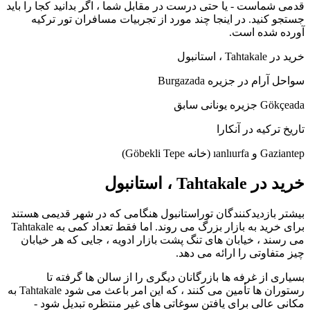
قدمی شماست - یا حتی درست در مقابل شما ، اگر بدانید کجا را باید
جستجو کنید. در اینجا چند مورد از تجربیات مسافران تور ترکیه
آورده شده است.
خرید در Tahtakale ، استانبول
سواحل آرام در جزیره Burgazada
Gökçeada جزیره یونانی سابق
تاریخ ترکیه در آنکارا
Gaziantep و ıanlıurfa (خانه Göbekli Tepe)
خرید در Tahtakale ، استانبول
بیشتر بازدیدکنندگان توراستانبول هنگامی که در شهر قدیمی هستند
برای خرید به بازار بزرگ می روند. اما فقط تعداد کمی به Tahtakale
می رسند ، خیابان های تنگ پشت بازار ادویه ، جایی که هر خیابان
چیز متفاوتی را ارائه می دهد.
بسیاری از غرفه ها بازرگانان دیگری را از سالن ها گرفته تا
رستوران ها تأمین می کنند ، که این امر باعث می شود Tahtakale به
مکانی عالی برای یافتن سوغاتی های غیر منتظره تبدیل شود -