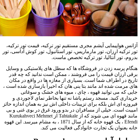
آژانس هواپیمایی آیشم مجری مستقیم تور ترکیه، قیمت تور ترکیه،
تور ترکیه ارزان، تور مارماریس، تور استانبول، تور کوش آداسی، تور
بدروم، تور آنتالیا، تور ترکیه تخصص ماست.
هنگام پرسه زدن در فروشگاه ها که سطل های پلاستیکی و وسایل
برقی ارزان قیمت را می فروشند ، ممکن است ندانید که چه قدر
تاریخ در اطراف شما است. بسیاری از مغازه ها در واقع در مکان
های مرمت شده اند مانند بتا ینی هان که اخیراً بازسازی شده است ،
جایی که می توانید قهوه ، چای ، میوه های خشک و سوغاتی
خریداری کنید. مسجد رستم پاشا نه تنها بخاطر نمای لاجوردی و
فیروزه ای اش بلکه برای تزیینات داخلی اش نیز به همان اندازه حائز
امییت است. خیلی از مسافران در بدو ورود غرق در بوی غنی و بی
مانند قهوه ای می شوند که از Tahtakale از Kurukahveci Mehmet
Efendi ، یک قهوه خانه که از سال 1871 ، به مشام میرسد. این قهوه
خانه بعنوان یک تجارت خانوادگی فعالیت می کند.