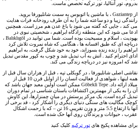
بدروم، تور آنتالیا، تور ترکیه تخصص ماست.
از Gaziantep ، با ماشین یا اتوبوس به سمت شانلیورفا بروید.
رانندگی زیبا و دو ساعته شما را به آن طرف رودخانه فرات هدایت
می کند ، جایی که گفته می شود با باغ عدن هم مرز است. همچنین
ادعا می شود كه این منطقه زادگاه ابراهیم ، شخصیتی نبوی در
یهودیت ، اسلام و مسیحیت بوده است. شما می توانید در Balıklıgöl ،
دریاچه ای که طبق افسانه ها ، هنگامی که شاه نمروت تلاش کرد
ابراهیم را زنده زنده بسوزاند، خود به خود شکل گرفت، به ابراهیم
ادای احترام کنید . آتش به آب تبدیل شد و چوب به کپور مقدس تبدیل
شد که امروزه نیز در دریاچه زندگی می کند.
نقاشی اصلی شانلیورفا ، در گوبکلی تپه ، قبل از هزاران سال قبل از
همه اینها ، شواهدی از فعالیت انسان را از اوایل قرن 10 قبل از
میلاد ارائه داد. Göbekli Tepe ممکن است اولین معبد جهان باشد که
آن را به یکی از مهمترین اکتشافات باستان شناسی در تمام دوران
تبدیل کرده است. یک مرکز پرستش در میان چمنزارها، این کاوش
کوچک مگالیت های سنگی دنیای دیگری را آشکار کرد - قد برخی از
آنها با ارتفاع 5.5 متر و وزن تقریبی 16 تن – که با زحمت اشکال
عقرب ، حیوانات و پرندگان روی آنها حک شده است.
برای مشاهده پکیج های
تور ترکیه
کلیک کنید