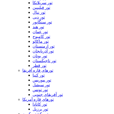
تور سریلانکا
تور فیلیپین
تور نپال
تور دبی
تور سنگاپور
تور هند
تور عمان
تور کامبوج
تور ماکائو
تور ارمنستان
تور آذربایجان
تور بوتان
تور تاجیکستان
تور قطر
تورهای قاره آفریقا
تور کنیا
تور موریس
تور سیشل
تور تونس
تور آفریقای جنوبی
تورهای قاره آمریکا
تور کانادا
تور برزیل
تور کشتی کروز