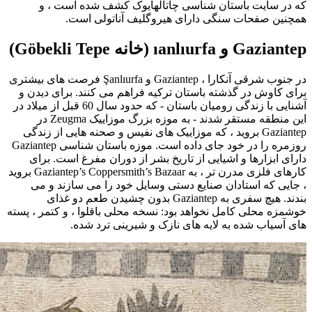
که در سایت باستان شناسی چاتالهایوک کشف شده است ، و
همچنین صفحات سنگی دارای هیروگلیف آناتولی است.
Gaziantep و ıanlıurfa (خانه Göbekli Tepe)
در جنوب شرقی آنکارا ، Gaziantep و Şanlıurfa فرصت های بیشتری
برای کاوش در گذشته باستان ترکیه فراهم می کنند. برای دیدن و
آشنایی با زندگی رومیان باستان - که حدود سال 60 قبل از میلاد در
این منطقه مستقر شدند - به موزه بزرگ موزاییک Zeugma در
Gaziantep بروید ، که موزاییک های نفیس و صحنه هایی از زندگی
روزمره را در خود جای داده است. موزه باستان شناسی Gaziantep
دارای ابزارها و اشیایی از تاریخ بشر از دوران مفرغ است. برای
کارهای فلزی مدرن تر ، به Gaziantep’s Coppersmith’s Bazaar بروید
، جایی که استادان صنایع دستی وسایل خود را می سازند و می
بندند. هیچ سفری به Gaziantep بدون چشیدن طعم دو غذای
خوشمزه محلی کامل نخواهد بود: نسخه محلی باقلوا ، و کتمر ، پسته
های آسیاب شده به لایه های نازک و شیرینی ترد شده.