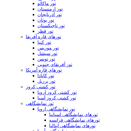
تور ماکائو
تور ارمنستان
تور آذربایجان
تور بوتان
تور تاجیکستان
تور قطر
تورهای قاره آفریقا
تور کنیا
تور موریس
تور سیشل
تور تونس
تور آفریقای جنوبی
تورهای قاره آمریکا
تور کانادا
تور برزیل
تور کشتی کروز
تور کشتی کروز اروپا
تور کشتی کروز آسیا
تور نمایشگاهی
تور نمایشگاهی اروپا
تورهای نمایشگاهی اسپانیا
تورهای نمایشگاهی فرانسه
تورهای نمایشگاهی ایتالیا