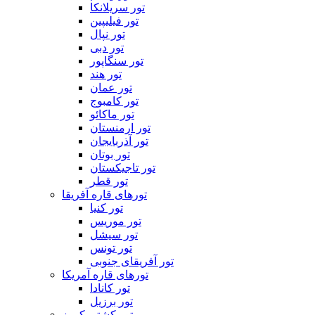
تور سریلانکا
تور فیلیپین
تور نپال
تور دبی
تور سنگاپور
تور هند
تور عمان
تور کامبوج
تور ماکائو
تور ارمنستان
تور آذربایجان
تور بوتان
تور تاجیکستان
تور قطر
تورهای قاره آفریقا
تور کنیا
تور موریس
تور سیشل
تور تونس
تور آفریقای جنوبی
تورهای قاره آمریکا
تور کانادا
تور برزیل
تور کشتی کروز