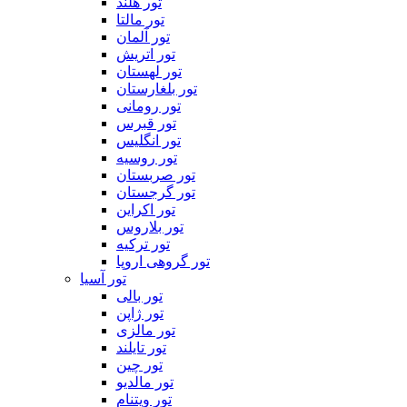
تور هلند
تور مالتا
تور آلمان
تور اتریش
تور لهستان
تور بلغارستان
تور رومانی
تور قبرس
تور انگلیس
تور روسیه
تور صربستان
تور گرجستان
تور اکراین
تور بلاروس
تور ترکیه
تور گروهی اروپا
تور آسیا
تور بالی
تور ژاپن
تور مالزی
تور تایلند
تور چین
تور مالدیو
تور ویتنام