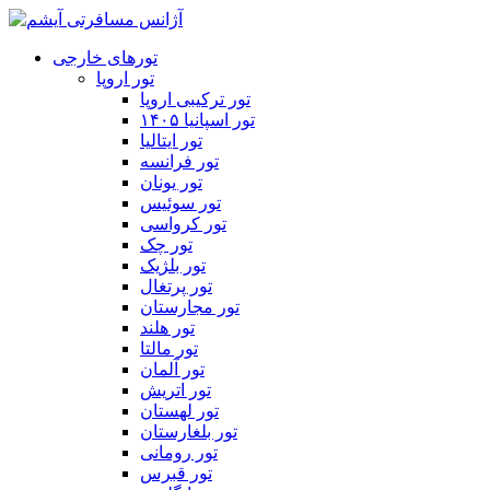
تورهای خارجی
تور اروپا
تور ترکیبی اروپا
تور اسپانیا ۱۴۰۵
تور ایتالیا
تور فرانسه
تور یونان
تور سوئیس
تور کرواسی
تور چک
تور بلژیک
تور پرتغال
تور مجارستان
تور هلند
تور مالتا
تور آلمان
تور اتریش
تور لهستان
تور بلغارستان
تور رومانی
تور قبرس