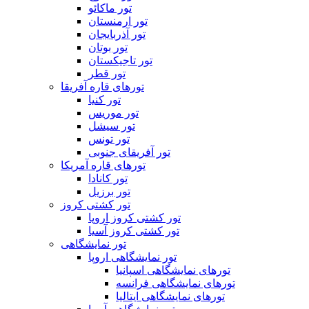
تور ماکائو
تور ارمنستان
تور آذربایجان
تور بوتان
تور تاجیکستان
تور قطر
تورهای قاره آفریقا
تور کنیا
تور موریس
تور سیشل
تور تونس
تور آفریقای جنوبی
تورهای قاره آمریکا
تور کانادا
تور برزیل
تور کشتی کروز
تور کشتی کروز اروپا
تور کشتی کروز آسیا
تور نمایشگاهی
تور نمایشگاهی اروپا
تورهای نمایشگاهی اسپانیا
تورهای نمایشگاهی فرانسه
تورهای نمایشگاهی ایتالیا