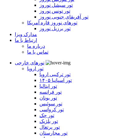
تور سیشل نوروز
تور تونس نوروز
تور آفریقای جنوبی نوروز
تورهای نوروز قاره آمریکا
تور برزیل نوروز
مدارک ویزا
ارتباط با ما
درباره ما
تماس با ما
تورهای خارجی
تور اروپا
تور ترکیبی اروپا
تور اسپانیا ۱۴۰۵
تور ایتالیا
تور فرانسه
تور یونان
تور سوئیس
تور کرواسی
تور چک
تور بلژیک
تور پرتغال
تور مجارستان