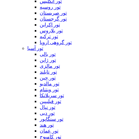
تور انگلیس
تور روسیه
تور صربستان
تور گرجستان
تور اکراین
تور بلاروس
تور ترکیه
تور گروهی اروپا
تور آسیا
تور بالی
تور ژاپن
تور مالزی
تور تایلند
تور چین
تور مالدیو
تور ویتنام
تور سریلانکا
تور فیلیپین
تور نپال
تور دبی
تور سنگاپور
تور هند
تور عمان
تور کامبوج