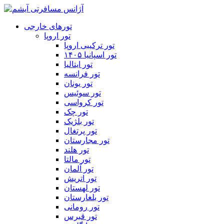
تورهای خارجی
تور اروپا
تور ترکیبی اروپا
تور اسپانیا ۱۴۰۵
تور ایتالیا
تور فرانسه
تور یونان
تور سوئیس
تور کرواسی
تور چک
تور بلژیک
تور پرتغال
تور مجارستان
تور هلند
تور مالتا
تور آلمان
تور اتریش
تور لهستان
تور بلغارستان
تور رومانی
تور قبرس