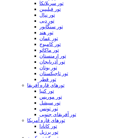
تور سریلانکا
تور فیلیپین
تور نپال
تور دبی
تور سنگاپور
تور هند
تور عمان
تور کامبوج
تور ماکائو
تور ارمنستان
تور آذربایجان
تور بوتان
تور تاجیکستان
تور قطر
تورهای قاره آفریقا
تور کنیا
تور موریس
تور سیشل
تور تونس
تور آفریقای جنوبی
تورهای قاره آمریکا
تور کانادا
تور برزیل
تور کشتی کروز