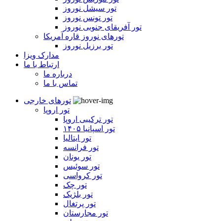
تور سیشل نوروز
تور تونس نوروز
تور آفریقای جنوبی نوروز
تورهای نوروز قاره آمریکا
تور برزیل نوروز
مدارک ویزا
ارتباط با ما
درباره ما
تماس با ما
تورهای خارجی
تور اروپا
تور ترکیبی اروپا
تور اسپانیا ۱۴۰۵
تور ایتالیا
تور فرانسه
تور یونان
تور سوئیس
تور کرواسی
تور چک
تور بلژیک
تور پرتغال
تور مجارستان