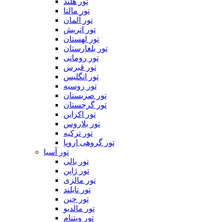
تور هلند
تور مالتا
تور آلمان
تور اتریش
تور لهستان
تور بلغارستان
تور رومانی
تور قبرس
تور انگلیس
تور روسیه
تور صربستان
تور گرجستان
تور اکراین
تور بلاروس
تور ترکیه
تور گروهی اروپا
تور آسیا
تور بالی
تور ژاپن
تور مالزی
تور تایلند
تور چین
تور مالدیو
تور ویتنام