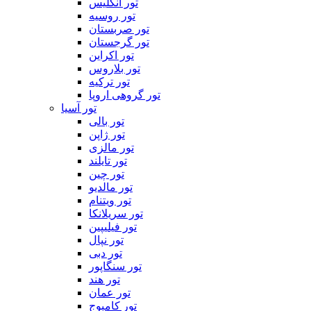
تور انگلیس
تور روسیه
تور صربستان
تور گرجستان
تور اکراین
تور بلاروس
تور ترکیه
تور گروهی اروپا
تور آسیا
تور بالی
تور ژاپن
تور مالزی
تور تایلند
تور چین
تور مالدیو
تور ویتنام
تور سریلانکا
تور فیلیپین
تور نپال
تور دبی
تور سنگاپور
تور هند
تور عمان
تور کامبوج