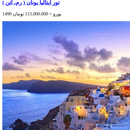
تور ایتالیا یونان ( رم، آتن )
1490 یورو + 115.000.000 تومان