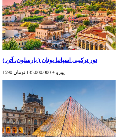
تور ترکیبی اسپانیا یونان ( بارسلون، آتن )
1590 یورو + 135.000.000 تومان