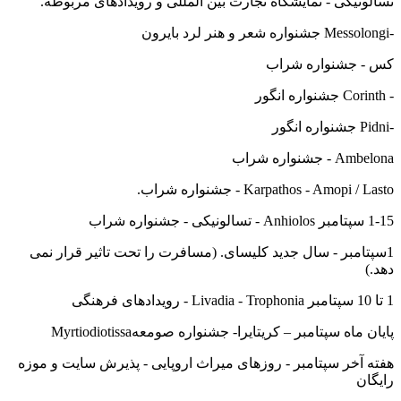
تسالونیکی - نمایشگاه تجارت بین المللی و رویدادهای مربوطه.
-Messolongi جشنواره شعر و هنر لرد بایرون
کس - جشنواره شراب
- Corinth جشنواره انگور
-Pidni جشنواره انگور
Ambelona - جشنواره شراب
Karpathos - Amopi / Lasto - جشنواره شراب.
1-15 سپتامبر Anhiolos - تسالونیکی - جشنواره شراب
1سپتامبر - سال جدید کلیسای. (مسافرت را تحت تاثیر قرار نمی
دهد.)
1 تا 10 سپتامبر Livadia - Trophonia - رویدادهای فرهنگی
پایان ماه سپتامبر – کریتایرا- جشنواره صومعهMyrtiodiotissa
هفته آخر سپتامبر - روزهای میراث اروپایی - پذیرش سایت و موزه
رایگان