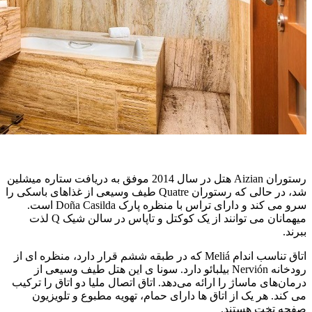
رستوران Aizian هتل در سال 2014 موفق به دریافت ستاره میشلین
شد، در حالی که رستوران Quatre طیف وسیعی از غذاهای باسکی را
سرو می کند و دارای تراس با منظره پارک Doña Casilda است.
میهمانان می توانند از یک کوکتل و تاپاس در سالن شیک Q لذت
ببرند.
اتاق تناسب اندام Meliá که در طبقه ششم قرار دارد، منظره ای از
رودخانه Nervión بیلبائو دارد. سونا ی این هتل طیف وسیعی از
درمان‌های ماساژ را ارائه می‌دهد. اتاق اتصال ملیا دو اتاق را ترکیب
می کند. هر یک از اتاق ها دارای حمام، تهویه مطبوع و تلویزیون
صفحه تخت هستند.