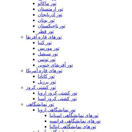
تور ماکائو
تور ارمنستان
تور آذربایجان
تور بوتان
تور تاجیکستان
تور قطر
تورهای قاره آفریقا
تور کنیا
تور موریس
تور سیشل
تور تونس
تور آفریقای جنوبی
تورهای قاره آمریکا
تور کانادا
تور برزیل
تور کشتی کروز
تور کشتی کروز اروپا
تور کشتی کروز آسیا
تور نمایشگاهی
تور نمایشگاهی اروپا
تورهای نمایشگاهی اسپانیا
تورهای نمایشگاهی فرانسه
تورهای نمایشگاهی ایتالیا