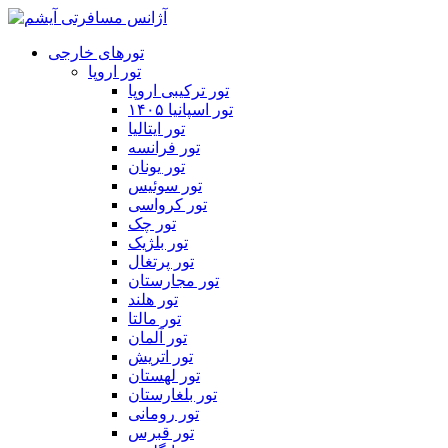
تورهای خارجی
تور اروپا
تور ترکیبی اروپا
تور اسپانیا ۱۴۰۵
تور ایتالیا
تور فرانسه
تور یونان
تور سوئیس
تور کرواسی
تور چک
تور بلژیک
تور پرتغال
تور مجارستان
تور هلند
تور مالتا
تور آلمان
تور اتریش
تور لهستان
تور بلغارستان
تور رومانی
تور قبرس