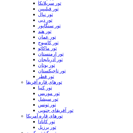
تور سریلانکا
تور فیلیپین
تور نپال
تور دبی
تور سنگاپور
تور هند
تور عمان
تور کامبوج
تور ماکائو
تور ارمنستان
تور آذربایجان
تور بوتان
تور تاجیکستان
تور قطر
تورهای قاره آفریقا
تور کنیا
تور موریس
تور سیشل
تور تونس
تور آفریقای جنوبی
تورهای قاره آمریکا
تور کانادا
تور برزیل
تور کشتی کروز