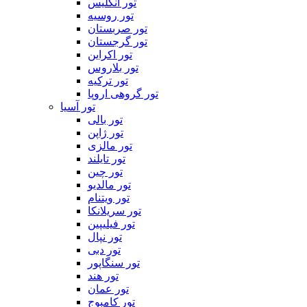
تور انگلیس
تور روسیه
تور صربستان
تور گرجستان
تور اکراین
تور بلاروس
تور ترکیه
تور گروهی اروپا
تور آسیا
تور بالی
تور ژاپن
تور مالزی
تور تایلند
تور چین
تور مالدیو
تور ویتنام
تور سریلانکا
تور فیلیپین
تور نپال
تور دبی
تور سنگاپور
تور هند
تور عمان
تور کامبوج