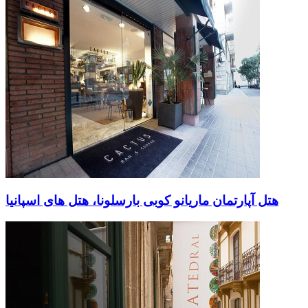
هتل آپارتمان ماریانو کوبی بارسلونا، هتل های اسپانیا