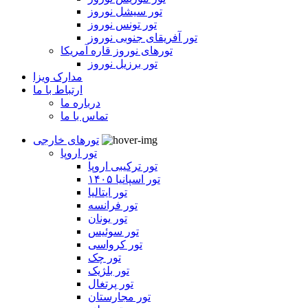
تور سیشل نوروز
تور تونس نوروز
تور آفریقای جنوبی نوروز
تورهای نوروز قاره آمریکا
تور برزیل نوروز
مدارک ویزا
ارتباط با ما
درباره ما
تماس با ما
تورهای خارجی
تور اروپا
تور ترکیبی اروپا
تور اسپانیا ۱۴۰۵
تور ایتالیا
تور فرانسه
تور یونان
تور سوئیس
تور کرواسی
تور چک
تور بلژیک
تور پرتغال
تور مجارستان