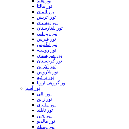
تور هلند
تور مالتا
تور آلمان
تور اتریش
تور لهستان
تور بلغارستان
تور رومانی
تور قبرس
تور انگلیس
تور روسیه
تور صربستان
تور گرجستان
تور اکراین
تور بلاروس
تور ترکیه
تور گروهی اروپا
تور آسیا
تور بالی
تور ژاپن
تور مالزی
تور تایلند
تور چین
تور مالدیو
تور ویتنام