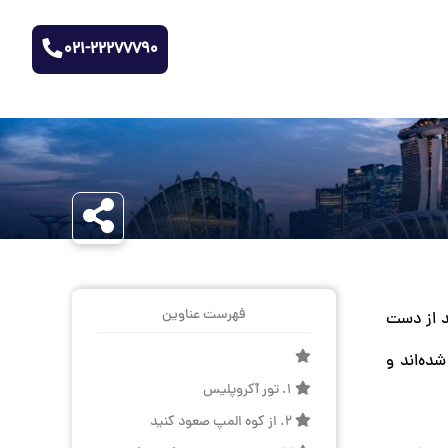
021-22277790
فهرست عناوین
ید از دست
ده‌اند و
1. تور آکروپلیس
2. از کوه المپ صعود کنید