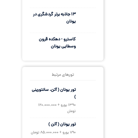
13 جاذبه برتر گردشگری در
یونان
کاسترو - دهکده قرون
وسطایی یونان
تورهای مرتبط
تور یونان ( آتن، سانتورینی
)
1390 یورو + 120.000.000
تومان
تور یونان ( آتن )
790 یورو + 85.000.000 تومان