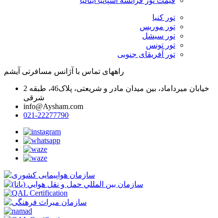
قیمت تور فرانسه اسپانیا ایتالیا
تور کنیا
تور موریس
تور سیشل
تور تونس
تور آفریقای جنوبی
راههای تماس با آژانس مسافرتی آیشم
خیابان میرداماد، بین میدان مادر و شریعتی، پلاک46، طبقه 2
شرقی
info@Aysham.com
021-22277790