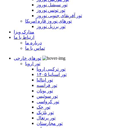
تور سیشل نوروز
تور تونس نوروز
تور آفریقای جنوبی نوروز
تورهای نوروز قاره آمریکا
تور برزیل نوروز
مدارک ویزا
ارتباط با ما
درباره ما
تماس با ما
تورهای خارجی
تور اروپا
تور ترکیبی اروپا
تور اسپانیا ۱۴۰۵
تور ایتالیا
تور فرانسه
تور یونان
تور سوئیس
تور کرواسی
تور چک
تور بلژیک
تور پرتغال
تور مجارستان