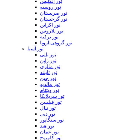
تور انگلیس
تور روسیه
تور صربستان
تور گرجستان
تور اکراین
تور بلاروس
تور ترکیه
تور گروهی اروپا
تور آسیا
تور بالی
تور ژاپن
تور مالزی
تور تایلند
تور چین
تور مالدیو
تور ویتنام
تور سریلانکا
تور فیلیپین
تور نپال
تور دبی
تور سنگاپور
تور هند
تور عمان
تور کامبوج