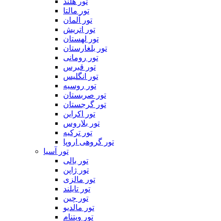
تور هلند
تور مالتا
تور آلمان
تور اتریش
تور لهستان
تور بلغارستان
تور رومانی
تور قبرس
تور انگلیس
تور روسیه
تور صربستان
تور گرجستان
تور اکراین
تور بلاروس
تور ترکیه
تور گروهی اروپا
تور آسیا
تور بالی
تور ژاپن
تور مالزی
تور تایلند
تور چین
تور مالدیو
تور ویتنام