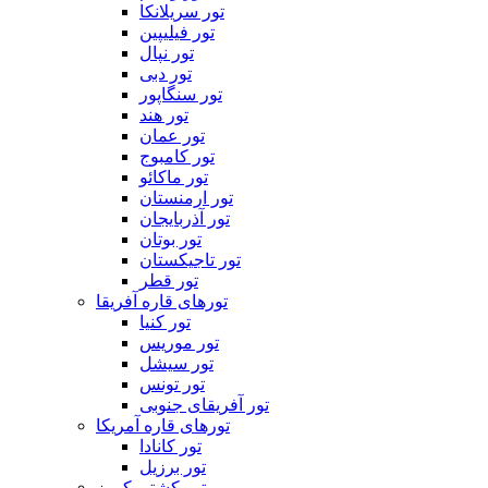
تور سریلانکا
تور فیلیپین
تور نپال
تور دبی
تور سنگاپور
تور هند
تور عمان
تور کامبوج
تور ماکائو
تور ارمنستان
تور آذربایجان
تور بوتان
تور تاجیکستان
تور قطر
تورهای قاره آفریقا
تور کنیا
تور موریس
تور سیشل
تور تونس
تور آفریقای جنوبی
تورهای قاره آمریکا
تور کانادا
تور برزیل
تور کشتی کروز