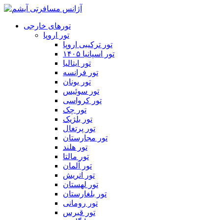
تورهای خارجی
تور اروپا
تور ترکیبی اروپا
تور اسپانیا ۱۴۰۵
تور ایتالیا
تور فرانسه
تور یونان
تور سوئیس
تور کرواسی
تور چک
تور بلژیک
تور پرتغال
تور مجارستان
تور هلند
تور مالتا
تور آلمان
تور اتریش
تور لهستان
تور بلغارستان
تور رومانی
تور قبرس