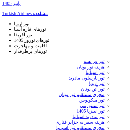
پاییز 1405
مشاهده
Turkish Airlines
تور اروپا
تورهای قاره آسیا
تور آفریقا
تورهای نوروز 1405
اقامت و مهاجرت
تورهای پرطرفدار
تور فرانسه
هزینه تور یونان
تور اسپانیا
تور بارسلون مادرید
تور اروپا
تور آتن یونان
مجری مستقیم تور یونان
تور میکونوس
تور سنتورینی
تور ایبیزیا 1405
تور مادرید اسپانیا
هزینه سفر به جزایر قناری
مجری مستقیم تور اسپانیا