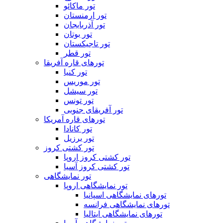
تور ماکائو
تور ارمنستان
تور آذربایجان
تور بوتان
تور تاجیکستان
تور قطر
تورهای قاره آفریقا
تور کنیا
تور موریس
تور سیشل
تور تونس
تور آفریقای جنوبی
تورهای قاره آمریکا
تور کانادا
تور برزیل
تور کشتی کروز
تور کشتی کروز اروپا
تور کشتی کروز آسیا
تور نمایشگاهی
تور نمایشگاهی اروپا
تورهای نمایشگاهی اسپانیا
تورهای نمایشگاهی فرانسه
تورهای نمایشگاهی ایتالیا