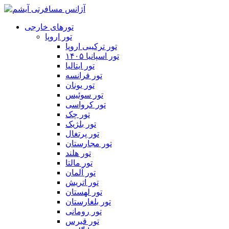
تورهای خارجی
تور اروپا
تور ترکیبی اروپا
تور اسپانیا ۱۴۰۵
تور ایتالیا
تور فرانسه
تور یونان
تور سوئیس
تور کرواسی
تور چک
تور بلژیک
تور پرتغال
تور مجارستان
تور هلند
تور مالتا
تور آلمان
تور اتریش
تور لهستان
تور بلغارستان
تور رومانی
تور قبرس