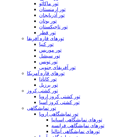
تور ماکائو
تور ارمنستان
تور آذربایجان
تور بوتان
تور تاجیکستان
تور قطر
تورهای قاره آفریقا
تور کنیا
تور موریس
تور سیشل
تور تونس
تور آفریقای جنوبی
تورهای قاره آمریکا
تور کانادا
تور برزیل
تور کشتی کروز
تور کشتی کروز اروپا
تور کشتی کروز آسیا
تور نمایشگاهی
تور نمایشگاهی اروپا
تورهای نمایشگاهی اسپانیا
تورهای نمایشگاهی فرانسه
تورهای نمایشگاهی ایتالیا