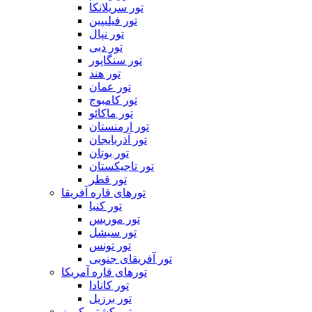
تور سریلانکا
تور فیلیپین
تور نپال
تور دبی
تور سنگاپور
تور هند
تور عمان
تور کامبوج
تور ماکائو
تور ارمنستان
تور آذربایجان
تور بوتان
تور تاجیکستان
تور قطر
تورهای قاره آفریقا
تور کنیا
تور موریس
تور سیشل
تور تونس
تور آفریقای جنوبی
تورهای قاره آمریکا
تور کانادا
تور برزیل
تور کشتی کروز