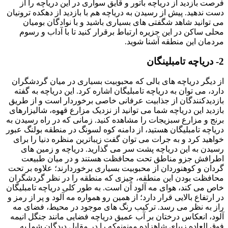
فرصت بازدید از دریاچه باتور و قایق سواری در این دریاچه را از
دست ندهید. پیش از رسیدن به دریاچه هم با بازدید از دهکده ترونیان
می توانید شاهد شگفتی های بسیاری باشید و با نوادگان بومیان
محلی ساکن در این جزیره ارتباط برقرار کنید تا با آداب و رسوم
مردمان این منطقه آشنا شوید.
2- دریاچه تامبلینگان
از دیگر دریاچه های بالی که محبوبیت بسیاری در میان گردشگران
دارد، می توان به دریاچه تامبلیگان اشاره کرد. این دریاچه به گفته
بازدیدکنندگان از جذابیت عرفانی خاصی برخوردار است و از طریق
بازدید این دریاچه شما می توانید از نزدیک مزارع قهوه، شالیزارهای
برنج و مزارع سبزیجات را مشاهده کنید. زمانی که در راه رسیدن به
دریاچه تامبلیگان هستید، از دامنه کوه لسونگ در منطقه بولنگ عبور
خواهید کرد و به جرات می توان گفت زیباترین منظره دنیا را برای
رسیدن به این دریاچه پشت سر می گذارید. دریاچه و زمین های
اطرافش جزو مناطق تحت محافظت هستند و در میان طبیعت
گردان و کوهنوردان از محبوبیت بسیاری برخوردارند؛ علاوه بر تحت
محافظت بودن این منطقه، چیزی که منطقه را در نظر گردشگران
خاص می کند، هوای مه آلود آن است. به طور کلی دریاچه تامبلیگان
در ارتفاع بالایی قرار دارد؛ از همین رو همواره مه آلود و پر از رمز و
راز به نظر می رسد. ترکیب رنگ های موجود در محیط، فضای مه
آلود، انعکاس درختان بر آب عمیق دریاچه فضایی مانند جنگل انیمه
فوق العاده زیبای شاهزاده مونونوکه را در مقابل دیدگان شما به