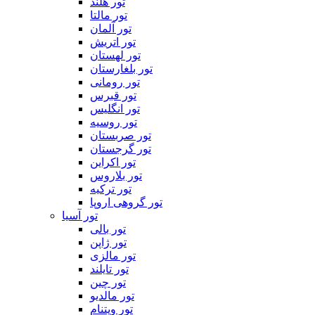
تور هلند
تور مالتا
تور آلمان
تور اتریش
تور لهستان
تور بلغارستان
تور رومانی
تور قبرس
تور انگلیس
تور روسیه
تور صربستان
تور گرجستان
تور اکراین
تور بلاروس
تور ترکیه
تور گروهی اروپا
تور آسیا
تور بالی
تور ژاپن
تور مالزی
تور تایلند
تور چین
تور مالدیو
تور ویتنام