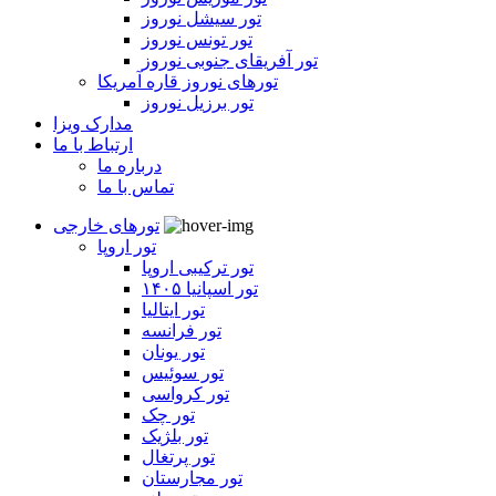
تور سیشل نوروز
تور تونس نوروز
تور آفریقای جنوبی نوروز
تورهای نوروز قاره آمریکا
تور برزیل نوروز
مدارک ویزا
ارتباط با ما
درباره ما
تماس با ما
تورهای خارجی
تور اروپا
تور ترکیبی اروپا
تور اسپانیا ۱۴۰۵
تور ایتالیا
تور فرانسه
تور یونان
تور سوئیس
تور کرواسی
تور چک
تور بلژیک
تور پرتغال
تور مجارستان