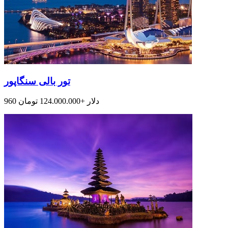
تور بالی سنگاپور
960 دلار +124.000.000 تومان