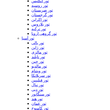
تور انگلیس
تور روسیه
تور صربستان
تور گرجستان
تور اکراین
تور بلاروس
تور ترکیه
تور گروهی اروپا
تور آسیا
تور بالی
تور ژاپن
تور مالزی
تور تایلند
تور چین
تور مالدیو
تور ویتنام
تور سریلانکا
تور فیلیپین
تور نپال
تور دبی
تور سنگاپور
تور هند
تور عمان
تور کامبوج