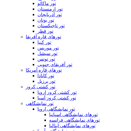
تور ماکائو
تور ارمنستان
تور آذربایجان
تور بوتان
تور تاجیکستان
تور قطر
تورهای قاره آفریقا
تور کنیا
تور موریس
تور سیشل
تور تونس
تور آفریقای جنوبی
تورهای قاره آمریکا
تور کانادا
تور برزیل
تور کشتی کروز
تور کشتی کروز اروپا
تور کشتی کروز آسیا
تور نمایشگاهی
تور نمایشگاهی اروپا
تورهای نمایشگاهی اسپانیا
تورهای نمایشگاهی فرانسه
تورهای نمایشگاهی ایتالیا