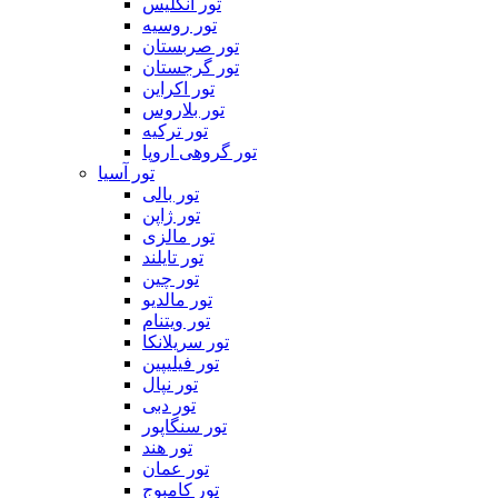
تور انگلیس
تور روسیه
تور صربستان
تور گرجستان
تور اکراین
تور بلاروس
تور ترکیه
تور گروهی اروپا
تور آسیا
تور بالی
تور ژاپن
تور مالزی
تور تایلند
تور چین
تور مالدیو
تور ویتنام
تور سریلانکا
تور فیلیپین
تور نپال
تور دبی
تور سنگاپور
تور هند
تور عمان
تور کامبوج