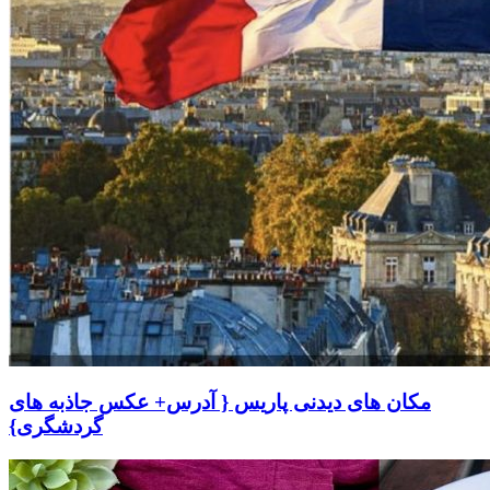
مکان های دیدنی پاریس { آدرس+ عکس جاذبه های
گردشگری}