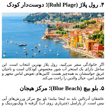
۴. رول پلاژ (Ruhl Plage)؛ دوست‌دار کودک
اگر خانوادگی سفر می‌کنید، رول پلاژ بهترین انتخاب است. این
ساحل دارای یک استخر آب شور مخصوص کودکان است و ناجیان
غریق حواسشان به همه‌چیز هست. کابین‌های تعویض لباس مجهز و
فضای امن، خیال والدین را راحت می‌کند.
۵. بلو بیچ (Blue Beach)؛ مرکز هیجان
عاشقان آدرنالین باید به اینجا بیایند! بلو بیچ مرکز ورزش‌های آبی
نیس است. از پاراسل (چتربازی روی آب) گرفته تا ویک‌بوردینگ و