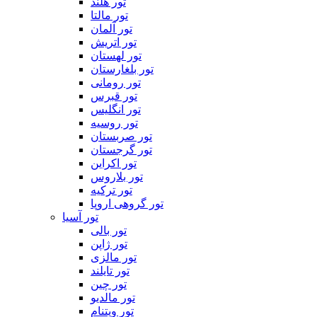
تور هلند
تور مالتا
تور آلمان
تور اتریش
تور لهستان
تور بلغارستان
تور رومانی
تور قبرس
تور انگلیس
تور روسیه
تور صربستان
تور گرجستان
تور اکراین
تور بلاروس
تور ترکیه
تور گروهی اروپا
تور آسیا
تور بالی
تور ژاپن
تور مالزی
تور تایلند
تور چین
تور مالدیو
تور ویتنام