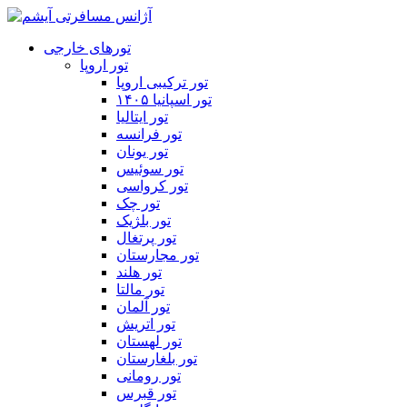
تورهای خارجی
تور اروپا
تور ترکیبی اروپا
تور اسپانیا ۱۴۰۵
تور ایتالیا
تور فرانسه
تور یونان
تور سوئیس
تور کرواسی
تور چک
تور بلژیک
تور پرتغال
تور مجارستان
تور هلند
تور مالتا
تور آلمان
تور اتریش
تور لهستان
تور بلغارستان
تور رومانی
تور قبرس