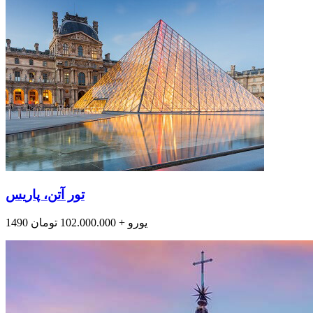
تور آتن، پاریس
1490 یورو + 102.000.000 تومان