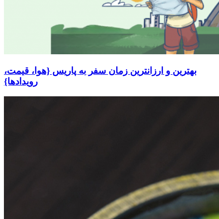
بهترین و ارزانترین زمان سفر به پاریس {هوا، قیمت،
رویدادها}