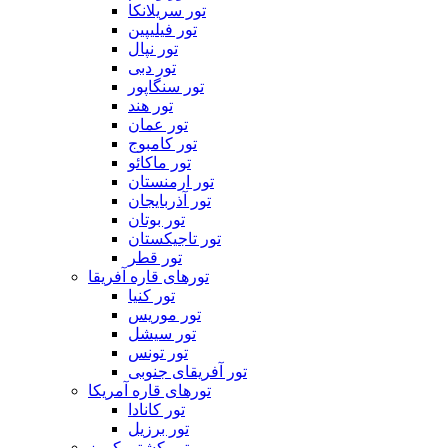
تور سریلانکا
تور فیلیپین
تور نپال
تور دبی
تور سنگاپور
تور هند
تور عمان
تور کامبوج
تور ماکائو
تور ارمنستان
تور آذربایجان
تور بوتان
تور تاجیکستان
تور قطر
تورهای قاره آفریقا
تور کنیا
تور موریس
تور سیشل
تور تونس
تور آفریقای جنوبی
تورهای قاره آمریکا
تور کانادا
تور برزیل
تور کشتی کروز