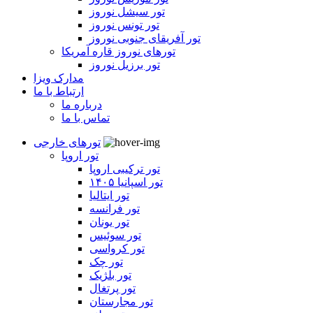
تور سیشل نوروز
تور تونس نوروز
تور آفریقای جنوبی نوروز
تورهای نوروز قاره آمریکا
تور برزیل نوروز
مدارک ویزا
ارتباط با ما
درباره ما
تماس با ما
تورهای خارجی
تور اروپا
تور ترکیبی اروپا
تور اسپانیا ۱۴۰۵
تور ایتالیا
تور فرانسه
تور یونان
تور سوئیس
تور کرواسی
تور چک
تور بلژیک
تور پرتغال
تور مجارستان