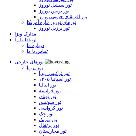
تور سیشل نوروز
تور تونس نوروز
تور آفریقای جنوبی نوروز
تورهای نوروز قاره آمریکا
تور برزیل نوروز
مدارک ویزا
ارتباط با ما
درباره ما
تماس با ما
تورهای خارجی
تور اروپا
تور ترکیبی اروپا
تور اسپانیا ۱۴۰۵
تور ایتالیا
تور فرانسه
تور یونان
تور سوئیس
تور کرواسی
تور چک
تور بلژیک
تور پرتغال
تور مجارستان