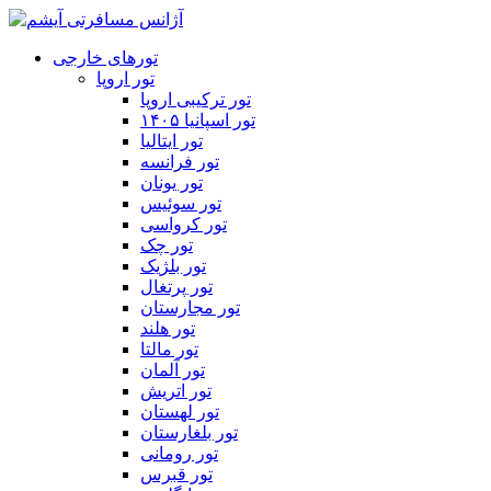
تورهای خارجی
تور اروپا
تور ترکیبی اروپا
تور اسپانیا ۱۴۰۵
تور ایتالیا
تور فرانسه
تور یونان
تور سوئیس
تور کرواسی
تور چک
تور بلژیک
تور پرتغال
تور مجارستان
تور هلند
تور مالتا
تور آلمان
تور اتریش
تور لهستان
تور بلغارستان
تور رومانی
تور قبرس