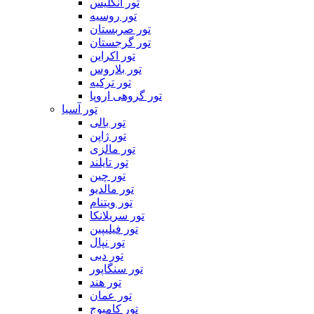
تور انگلیس
تور روسیه
تور صربستان
تور گرجستان
تور اکراین
تور بلاروس
تور ترکیه
تور گروهی اروپا
تور آسیا
تور بالی
تور ژاپن
تور مالزی
تور تایلند
تور چین
تور مالدیو
تور ویتنام
تور سریلانکا
تور فیلیپین
تور نپال
تور دبی
تور سنگاپور
تور هند
تور عمان
تور کامبوج