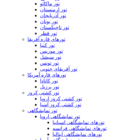
تور ماکائو
تور ارمنستان
تور آذربایجان
تور بوتان
تور تاجیکستان
تور قطر
تورهای قاره آفریقا
تور کنیا
تور موریس
تور سیشل
تور تونس
تور آفریقای جنوبی
تورهای قاره آمریکا
تور کانادا
تور برزیل
تور کشتی کروز
تور کشتی کروز اروپا
تور کشتی کروز آسیا
تور نمایشگاهی
تور نمایشگاهی اروپا
تورهای نمایشگاهی اسپانیا
تورهای نمایشگاهی فرانسه
تورهای نمایشگاهی ایتالیا