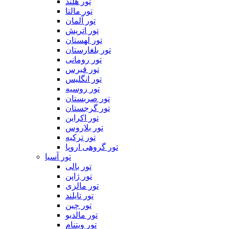
تور هلند
تور مالتا
تور آلمان
تور اتریش
تور لهستان
تور بلغارستان
تور رومانی
تور قبرس
تور انگلیس
تور روسیه
تور صربستان
تور گرجستان
تور اکراین
تور بلاروس
تور ترکیه
تور گروهی اروپا
تور آسیا
تور بالی
تور ژاپن
تور مالزی
تور تایلند
تور چین
تور مالدیو
تور ویتنام