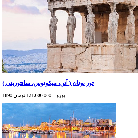
تور یونان ( آتن، میکونوس، سانتورینی )
1890 یورو + 121.000.000 تومان