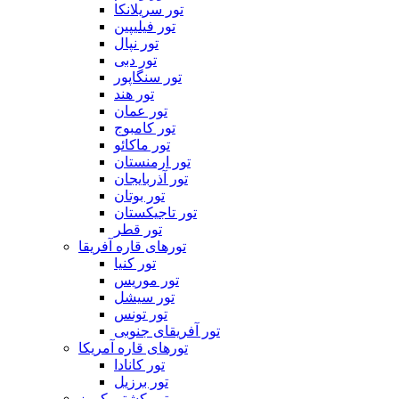
تور سریلانکا
تور فیلیپین
تور نپال
تور دبی
تور سنگاپور
تور هند
تور عمان
تور کامبوج
تور ماکائو
تور ارمنستان
تور آذربایجان
تور بوتان
تور تاجیکستان
تور قطر
تورهای قاره آفریقا
تور کنیا
تور موریس
تور سیشل
تور تونس
تور آفریقای جنوبی
تورهای قاره آمریکا
تور کانادا
تور برزیل
تور کشتی کروز