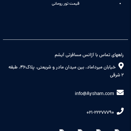
قیمت تور رومانی
راههای تماس با آژانس مسافرتی آیشم
خیابان میرداماد، بین میدان مادر و شریعتی، پلاک46، طبقه
2 شرقی
info@Aysham.com
021-22277790