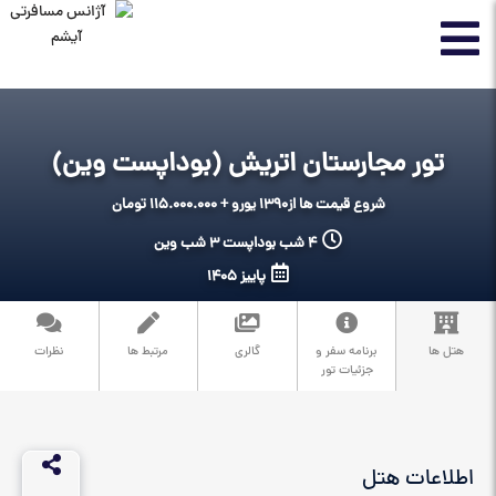
تور مجارستان اتریش (بوداپست وین)
شروع قیمت ها از
1390 یورو + 115.000.000 تومان
4 شب بوداپست 3 شب وین
پاییز 1405
هتل ها
برنامه سفر و
گالری
مرتبط ها
نظرات
جزئیات تور
اطلاعات هتل