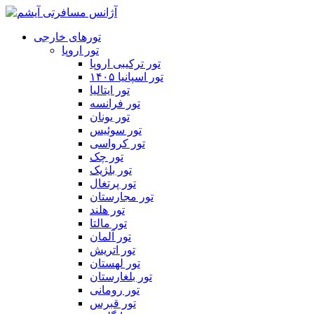
تورهای خارجی
تور اروپا
تور ترکیبی اروپا
تور اسپانیا ۱۴۰۵
تور ایتالیا
تور فرانسه
تور یونان
تور سوئیس
تور کرواسی
تور چک
تور بلژیک
تور پرتغال
تور مجارستان
تور هلند
تور مالتا
تور آلمان
تور اتریش
تور لهستان
تور بلغارستان
تور رومانی
تور قبرس