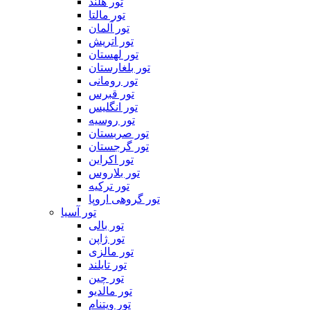
تور هلند
تور مالتا
تور آلمان
تور اتریش
تور لهستان
تور بلغارستان
تور رومانی
تور قبرس
تور انگلیس
تور روسیه
تور صربستان
تور گرجستان
تور اکراین
تور بلاروس
تور ترکیه
تور گروهی اروپا
تور آسیا
تور بالی
تور ژاپن
تور مالزی
تور تایلند
تور چین
تور مالدیو
تور ویتنام