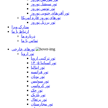
تور سیشل نوروز
تور تونس نوروز
تور آفریقای جنوبی نوروز
تورهای نوروز قاره آمریکا
تور برزیل نوروز
مدارک ویزا
ارتباط با ما
درباره ما
تماس با ما
تورهای خارجی
تور اروپا
تور ترکیبی اروپا
تور اسپانیا ۱۴۰۵
تور ایتالیا
تور فرانسه
تور یونان
تور سوئیس
تور کرواسی
تور چک
تور بلژیک
تور پرتغال
تور مجارستان