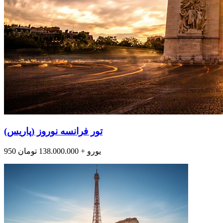
تور فرانسه نوروز (پاریس)
950 یورو + 138.000.000 تومان