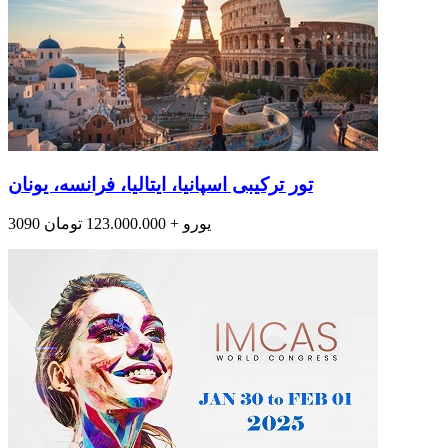
تور ترکیبی اسپانیا، ایتالیا، فرانسه، یونان
3090 یورو + 123.000.000 تومان