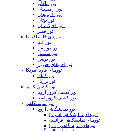
تور ماکائو
تور ارمنستان
تور آذربایجان
تور بوتان
تور تاجیکستان
تور قطر
تورهای قاره آفریقا
تور کنیا
تور موریس
تور سیشل
تور تونس
تور آفریقای جنوبی
تورهای قاره آمریکا
تور کانادا
تور برزیل
تور کشتی کروز
تور کشتی کروز اروپا
تور کشتی کروز آسیا
تور نمایشگاهی
تور نمایشگاهی اروپا
تورهای نمایشگاهی اسپانیا
تورهای نمایشگاهی فرانسه
تورهای نمایشگاهی ایتالیا