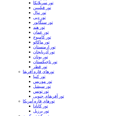
تور سریلانکا
تور فیلیپین
تور نپال
تور دبی
تور سنگاپور
تور هند
تور عمان
تور کامبوج
تور ماکائو
تور ارمنستان
تور آذربایجان
تور بوتان
تور تاجیکستان
تور قطر
تورهای قاره آفریقا
تور کنیا
تور موریس
تور سیشل
تور تونس
تور آفریقای جنوبی
تورهای قاره آمریکا
تور کانادا
تور برزیل
تور کشتی کروز