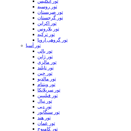
تور انگلیس
تور روسیه
تور صربستان
تور گرجستان
تور اکراین
تور بلاروس
تور ترکیه
تور گروهی اروپا
تور آسیا
تور بالی
تور ژاپن
تور مالزی
تور تایلند
تور چین
تور مالدیو
تور ویتنام
تور سریلانکا
تور فیلیپین
تور نپال
تور دبی
تور سنگاپور
تور هند
تور عمان
تور کامبوج