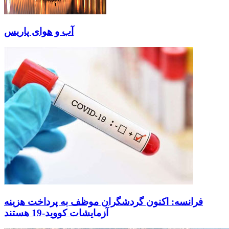
آب و هوای پاریس
فرانسه: اکنون گردشگران موظف به پرداخت هزینه
آزمایشات کووید-19 هستند