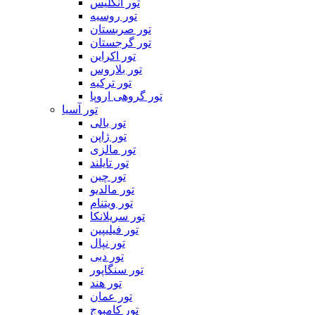
تور انگلیس
تور روسیه
تور صربستان
تور گرجستان
تور اکراین
تور بلاروس
تور ترکیه
تور گروهی اروپا
تور آسیا
تور بالی
تور ژاپن
تور مالزی
تور تایلند
تور چین
تور مالدیو
تور ویتنام
تور سریلانکا
تور فیلیپین
تور نپال
تور دبی
تور سنگاپور
تور هند
تور عمان
تور کامبوج