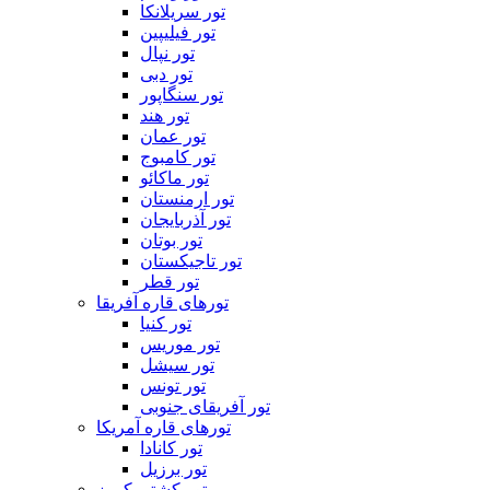
تور سریلانکا
تور فیلیپین
تور نپال
تور دبی
تور سنگاپور
تور هند
تور عمان
تور کامبوج
تور ماکائو
تور ارمنستان
تور آذربایجان
تور بوتان
تور تاجیکستان
تور قطر
تورهای قاره آفریقا
تور کنیا
تور موریس
تور سیشل
تور تونس
تور آفریقای جنوبی
تورهای قاره آمریکا
تور کانادا
تور برزیل
تور کشتی کروز