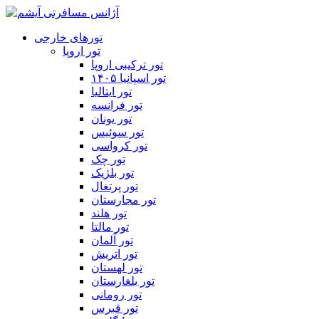
تورهای خارجی
تور اروپا
تور ترکیبی اروپا
تور اسپانیا ۱۴۰۵
تور ایتالیا
تور فرانسه
تور یونان
تور سوئیس
تور کرواسی
تور چک
تور بلژیک
تور پرتغال
تور مجارستان
تور هلند
تور مالتا
تور آلمان
تور اتریش
تور لهستان
تور بلغارستان
تور رومانی
تور قبرس