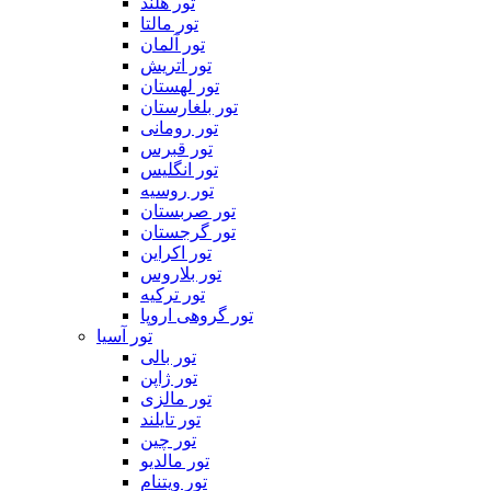
تور هلند
تور مالتا
تور آلمان
تور اتریش
تور لهستان
تور بلغارستان
تور رومانی
تور قبرس
تور انگلیس
تور روسیه
تور صربستان
تور گرجستان
تور اکراین
تور بلاروس
تور ترکیه
تور گروهی اروپا
تور آسیا
تور بالی
تور ژاپن
تور مالزی
تور تایلند
تور چین
تور مالدیو
تور ویتنام