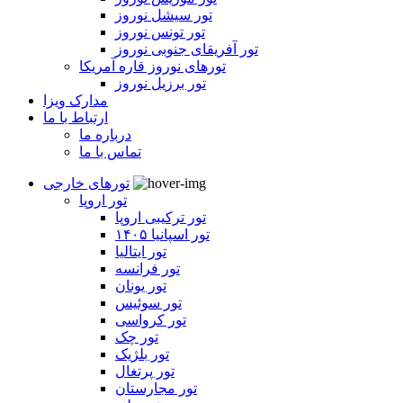
تور سیشل نوروز
تور تونس نوروز
تور آفریقای جنوبی نوروز
تورهای نوروز قاره آمریکا
تور برزیل نوروز
مدارک ویزا
ارتباط با ما
درباره ما
تماس با ما
تورهای خارجی
تور اروپا
تور ترکیبی اروپا
تور اسپانیا ۱۴۰۵
تور ایتالیا
تور فرانسه
تور یونان
تور سوئیس
تور کرواسی
تور چک
تور بلژیک
تور پرتغال
تور مجارستان