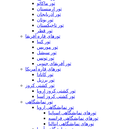
تور ماکائو
تور ارمنستان
تور آذربایجان
تور بوتان
تور تاجیکستان
تور قطر
تورهای قاره آفریقا
تور کنیا
تور موریس
تور سیشل
تور تونس
تور آفریقای جنوبی
تورهای قاره آمریکا
تور کانادا
تور برزیل
تور کشتی کروز
تور کشتی کروز اروپا
تور کشتی کروز آسیا
تور نمایشگاهی
تور نمایشگاهی اروپا
تورهای نمایشگاهی اسپانیا
تورهای نمایشگاهی فرانسه
تورهای نمایشگاهی ایتالیا