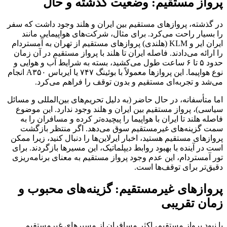
پرواز مستقیم: وضعیت گذشته و حال
در گذشته، پروازهای مستقیم بین ایران و هلند وجود داشت که سفر
را بسیار راحت می‌کرد. برای مثال، شرکت‌های هواپیمایی مانند
ایران ایر و KLM (هلندی) پروازهای مستقیم از تهران به آمستردام
را ارائه می‌دادند. فاصله ایران تا هلند با پرواز مستقیم در آن زمان
حدود ۵ تا ۶ ساعت طول می‌کشید، بسته به شرایط آب و هوایی و
نوع هواپیما. این پروازها معمولاً با بوئینگ ۷۴۷ یا ایرباس A۳۵۰ انجام
می‌شد و تجربه‌ای مستقیم و بدون توقف را فراهم می‌کرد.
اما متأسفانه، در حال حاضر (به دلیل تحریم‌های بین‌المللی و مسائل
سیاسی)، پرواز مستقیم بین ایران و هلند وجود ندارد. این موضوع
فاصله هلند تا ایران با هواپیما را پیچیده‌تر کرده و مسافران را به
سمت گزینه‌های غیرمستقیم سوق می‌دهد. اگر منتظر بازگشت
پروازهای مستقیم هستید، اخبار ایرلاین‌ها را دنبال کنید، زیرا ممکن
است در آینده با بهبود روابط دیپلماتیک، این مسیرها بازگردند. برای
تور آمستردام، این عدم وجود پرواز مستقیم به معنای برنامه‌ریزی
دقیق‌تر برای توقف‌ها است.
پروازهای غیرمستقیم: گزینه‌های محبوب و
زمان تقریبی
با نبود پرواز مستقیم، اکثر مسافران از مسیرهای غیرمستقیم