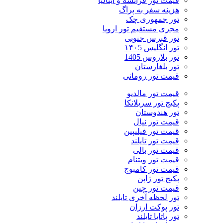
قیمت تور فرانسه و ایتالیا
هزینه سفر به پراگ
تور جمهوری چک
مجری مستقیم تور اروپا
تور قبرس جنوبی
تور انگلیس ۱۴۰5
تور بلاروس 1405
تور بلغارستان
قیمت تور رومانی
قیمت تور مالدیو
پکیج تور سریلانکا
تور هندوستان
قیمت تور نپال
قیمت تور فیلیپین
قیمت تور تایلند
قیمت تور بالی
قیمت تور ویتنام
قیمت تور کامبوج
پکیج تور ژاپن
قیمت تور چین
تور لحظه آخری تایلند
تور پوکت ارزان
تور پاتايا تايلند