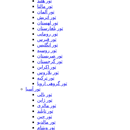
تور هلند
تور مالتا
تور آلمان
تور اتریش
تور لهستان
تور بلغارستان
تور رومانی
تور قبرس
تور انگلیس
تور روسیه
تور صربستان
تور گرجستان
تور اکراین
تور بلاروس
تور ترکیه
تور گروهی اروپا
تور آسیا
تور بالی
تور ژاپن
تور مالزی
تور تایلند
تور چین
تور مالدیو
تور ویتنام