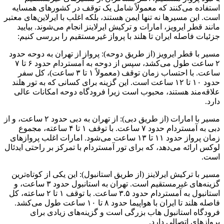
استفاده می‌کنند که معمولاً شامل یک توقف در کشورهای همسایه
است. این مسیرها نه تنها ایمن هستند، بلکه اغلب با ایرلاین‌های معتبر
مانند قطر ایرویز، امارات و ترکیش ایرلاینز انجام می‌شوند. بیایید
جزئیات فاصله ایران تا هلند با پرواز غیرمستقیم را بررسی کنیم:
مسیر با قطر ایرویز (از طریق دوحه): پرواز از تهران به دوحه حدود
۲ ساعت طول می‌کشد، سپس از دوحه به آمستردام حدود ۶ تا ۷
ساعت. با احتساب زمان توقف (معمولاً ۱ تا ۳ ساعت)، کل سفر
حدود ۱۰ تا ۱۲ ساعت است. این گزینه برای کسانی که به تور هلند
علاقه‌مند هستند، محبوب است زیرا فرودگاه دوحه امکانات عالی
دارد.
مسیر با امارات (از طریق دبی): از تهران به دبی حدود ۲ ساعت، و از
دبی به آمستردام حدود ۷ ساعت. با توقف ۱ تا ۴ ساعته، مجموع
زمان پرواز حدود ۱۱ تا ۱۳ ساعت می‌شود. امارات اغلب پروازهای
لوکس ارائه می‌دهد، که برای تور آمستردام با تمرکز بر راحتی ایدئال
است.
مسیر با ترکیش ایرلاینز (از طریق استانبول): این یکی از کوتاه‌ترین
گزینه‌های غیرمستقیم است. تهران به استانبول حدود ۳ ساعت، و
استانبول به آمستردام حدود ۳.۵ ساعت. با توقف ۱ تا ۲ ساعته، کل
فاصله هلند تا ایران با هواپیما حدود ۸ تا ۱۰ ساعت طول می‌کشد.
فرودگاه استانبول هاب بزرگی است و گزینه‌های زیادی برای
پروازهای اتصالی دارد.