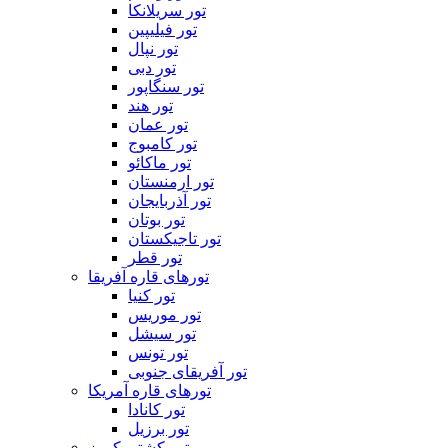
تور سریلانکا
تور فیلیپین
تور نپال
تور دبی
تور سنگاپور
تور هند
تور عمان
تور کامبوج
تور ماکائو
تور ارمنستان
تور آذربایجان
تور بوتان
تور تاجیکستان
تور قطر
تورهای قاره آفریقا
تور کنیا
تور موریس
تور سیشل
تور تونس
تور آفریقای جنوبی
تورهای قاره آمریکا
تور کانادا
تور برزیل
تور کشتی کروز