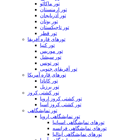
تور ماکائو
تور ارمنستان
تور آذربایجان
تور بوتان
تور تاجیکستان
تور قطر
تورهای قاره آفریقا
تور کنیا
تور موریس
تور سیشل
تور تونس
تور آفریقای جنوبی
تورهای قاره آمریکا
تور کانادا
تور برزیل
تور کشتی کروز
تور کشتی کروز اروپا
تور کشتی کروز آسیا
تور نمایشگاهی
تور نمایشگاهی اروپا
تورهای نمایشگاهی اسپانیا
تورهای نمایشگاهی فرانسه
تورهای نمایشگاهی ایتالیا