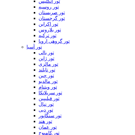
تور انگلیس
تور روسیه
تور صربستان
تور گرجستان
تور اکراین
تور بلاروس
تور ترکیه
تور گروهی اروپا
تور آسیا
تور بالی
تور ژاپن
تور مالزی
تور تایلند
تور چین
تور مالدیو
تور ویتنام
تور سریلانکا
تور فیلیپین
تور نپال
تور دبی
تور سنگاپور
تور هند
تور عمان
تور کامبوج