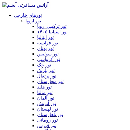
تورهای خارجی
تور اروپا
تور ترکیبی اروپا
تور اسپانیا ۱۴۰۵
تور ایتالیا
تور فرانسه
تور یونان
تور سوئیس
تور کرواسی
تور چک
تور بلژیک
تور پرتغال
تور مجارستان
تور هلند
تور مالتا
تور آلمان
تور اتریش
تور لهستان
تور بلغارستان
تور رومانی
تور قبرس