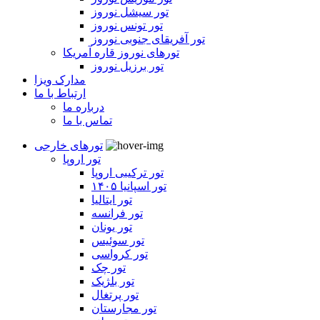
تور سیشل نوروز
تور تونس نوروز
تور آفریقای جنوبی نوروز
تورهای نوروز قاره آمریکا
تور برزیل نوروز
مدارک ویزا
ارتباط با ما
درباره ما
تماس با ما
تورهای خارجی
تور اروپا
تور ترکیبی اروپا
تور اسپانیا ۱۴۰۵
تور ایتالیا
تور فرانسه
تور یونان
تور سوئیس
تور کرواسی
تور چک
تور بلژیک
تور پرتغال
تور مجارستان