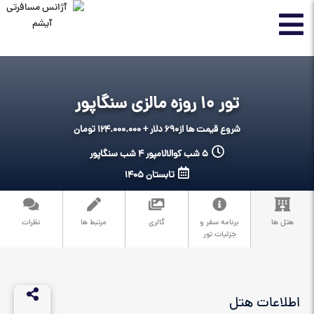
تور 10 روزه مالزی سنگاپور
شروع قیمت ها از
690 دلار + 124.000.000 تومان
5 شب کوالالامپور 4 شب سنگاپور
تابستان 1405
هتل ها
برنامه سفر و
گالری
مرتبط ها
نظرات
جزئیات تور
اطلاعات هتل