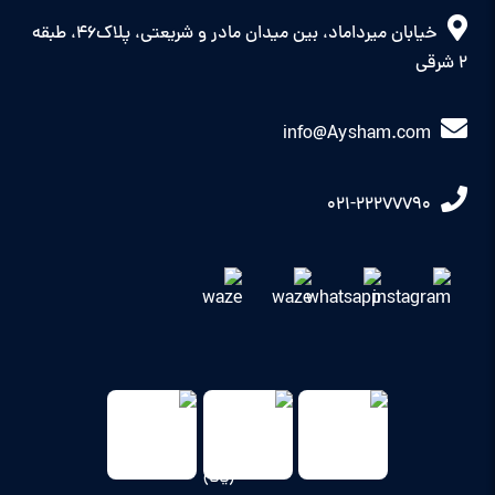
خیابان میرداماد، بین میدان مادر و شریعتی، پلاک46، طبقه
2 شرقی
info@Aysham.com
021-22277790