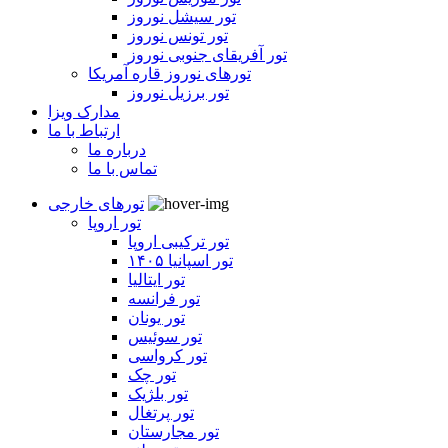
تور سیشل نوروز
تور تونس نوروز
تور آفریقای جنوبی نوروز
تورهای نوروز قاره آمریکا
تور برزیل نوروز
مدارک ویزا
ارتباط با ما
درباره ما
تماس با ما
تورهای خارجی
تور اروپا
تور ترکیبی اروپا
تور اسپانیا ۱۴۰۵
تور ایتالیا
تور فرانسه
تور یونان
تور سوئیس
تور کرواسی
تور چک
تور بلژیک
تور پرتغال
تور مجارستان