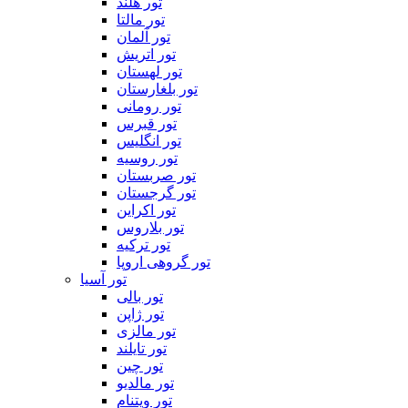
تور هلند
تور مالتا
تور آلمان
تور اتریش
تور لهستان
تور بلغارستان
تور رومانی
تور قبرس
تور انگلیس
تور روسیه
تور صربستان
تور گرجستان
تور اکراین
تور بلاروس
تور ترکیه
تور گروهی اروپا
تور آسیا
تور بالی
تور ژاپن
تور مالزی
تور تایلند
تور چین
تور مالدیو
تور ویتنام