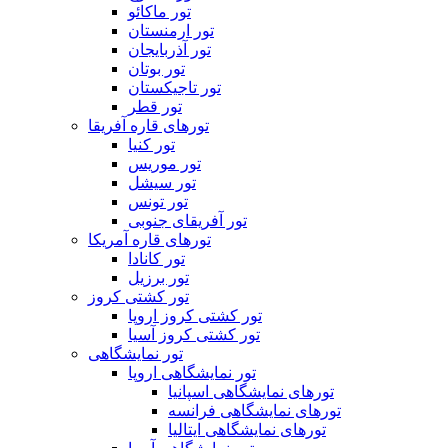
تور ماکائو
تور ارمنستان
تور آذربایجان
تور بوتان
تور تاجیکستان
تور قطر
تورهای قاره آفریقا
تور کنیا
تور موریس
تور سیشل
تور تونس
تور آفریقای جنوبی
تورهای قاره آمریکا
تور کانادا
تور برزیل
تور کشتی کروز
تور کشتی کروز اروپا
تور کشتی کروز آسیا
تور نمایشگاهی
تور نمایشگاهی اروپا
تورهای نمایشگاهی اسپانیا
تورهای نمایشگاهی فرانسه
تورهای نمایشگاهی ایتالیا