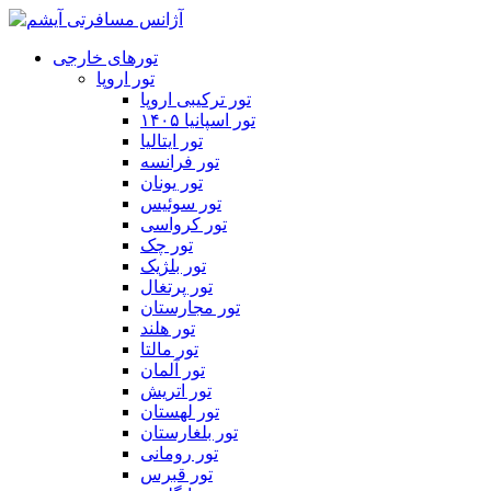
تورهای خارجی
تور اروپا
تور ترکیبی اروپا
تور اسپانیا ۱۴۰۵
تور ایتالیا
تور فرانسه
تور یونان
تور سوئیس
تور کرواسی
تور چک
تور بلژیک
تور پرتغال
تور مجارستان
تور هلند
تور مالتا
تور آلمان
تور اتریش
تور لهستان
تور بلغارستان
تور رومانی
تور قبرس