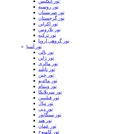
تور انگلیس
تور روسیه
تور صربستان
تور گرجستان
تور اکراین
تور بلاروس
تور ترکیه
تور گروهی اروپا
تور آسیا
تور بالی
تور ژاپن
تور مالزی
تور تایلند
تور چین
تور مالدیو
تور ویتنام
تور سریلانکا
تور فیلیپین
تور نپال
تور دبی
تور سنگاپور
تور هند
تور عمان
تور کامبوج