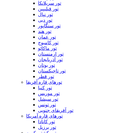
تور سریلانکا
تور فیلیپین
تور نپال
تور دبی
تور سنگاپور
تور هند
تور عمان
تور کامبوج
تور ماکائو
تور ارمنستان
تور آذربایجان
تور بوتان
تور تاجیکستان
تور قطر
تورهای قاره آفریقا
تور کنیا
تور موریس
تور سیشل
تور تونس
تور آفریقای جنوبی
تورهای قاره آمریکا
تور کانادا
تور برزیل
تور کشتی کروز